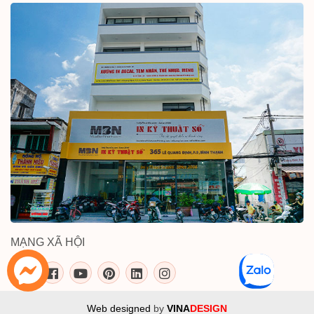
MẠNG XÃ HỘI
inkythuatso.com trên các mạng xã 
Web designed
by
VINA
DESIGN