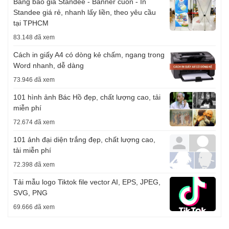
Bảng báo giá Standee - Banner cuốn - In
Standee giá rẻ, nhanh lấy liền, theo yêu cầu
tại TPHCM
83.148 đã xem
Cách in giấy A4 có dòng kẻ chấm, ngang trong
Word nhanh, dễ dàng
73.946 đã xem
101 hình ảnh Bác Hồ đẹp, chất lượng cao, tải
miễn phí
72.674 đã xem
101 ảnh đại diện trắng đẹp, chất lượng cao,
tải miễn phí
72.398 đã xem
Tải mẫu logo Tiktok file vector AI, EPS, JPEG,
SVG, PNG
69.666 đã xem