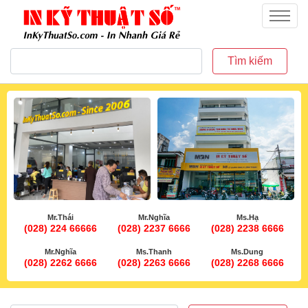
inkythuatso.com
Menu
Tìm kiếm
Mr.Thái
Mr.Nghĩa
Ms.Hạ
(028) 224 66666
(028) 2237 6666
(028) 2238 6666
Mr.Nghĩa
Ms.Thanh
Ms.Dung
(028) 2262 6666
(028) 2263 6666
(028) 2268 6666