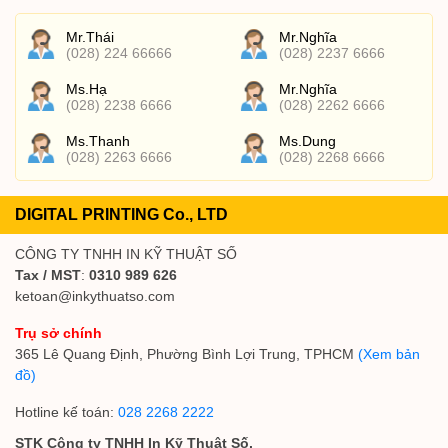
Mr.Thái
Mr.Nghĩa
(028) 224 66666
(028) 2237 6666
Ms.Hạ
Mr.Nghĩa
(028) 2238 6666
(028) 2262 6666
Ms.Thanh
Ms.Dung
(028) 2263 6666
(028) 2268 6666
DIGITAL PRINTING Co., LTD
CÔNG TY TNHH IN KỸ THUẬT SỐ
Tax / MST
:
0310 989 626
ketoan@inkythuatso.com
Trụ sở chính
365 Lê Quang Định, Phường Bình Lợi Trung, TPHCM
(Xem bản
đồ)
Hotline kế toán:
028 2268 2222
STK Công ty TNHH In Kỹ Thuật Số.