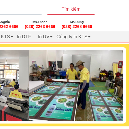
Tìm kiếm
.Nghĩa
Ms.Thanh
Ms.Dung
 2262 6666
(028) 2263 6666
(028) 2268 6666
t KTS
In DTF
In UV
Công ty In KTS