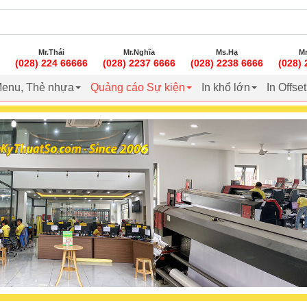
Mr.Thái
Mr.Nghĩa
Ms.Hạ
Mr
(028) 224 66666
(028) 2237 6666
(028) 2238 6666
(028)
enu, Thẻ nhựa
Quảng cáo Sự kiện
In khổ lớn
In Offse