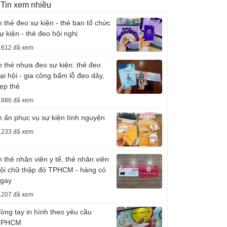
Tin xem nhiều
n thẻ đeo sự kiện - thẻ ban tổ chức
ự kiện - thẻ đeo hội nghị
.612 đã xem
n thẻ nhựa đeo sự kiện: thẻ đeo
ại hội - gia công bấm lỗ đeo dây,
ẹp thẻ
.886 đã xem
n ấn phục vụ sự kiện tình nguyện
.233 đã xem
n thẻ nhân viên y tế, thẻ nhân viên
ội chữ thập đỏ TPHCM - hàng có
gay
.207 đã xem
òng tay in hình theo yêu cầu
TPHCM