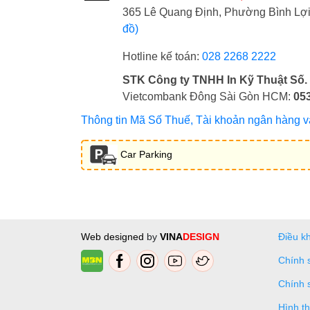
365 Lê Quang Định, Phường Bình L
đồ)
Hotline kế toán:
028 2268 2222
STK Công ty TNHH In Kỹ Thuật Số.
Vietcombank Đông Sài Gòn HCM:
05
Thông tin Mã Số Thuế, Tài khoản ngân hàng và 
Car Parking
Web designed
by
VINA
DESIGN
Điều k
Chính 
Chính 
Hình t