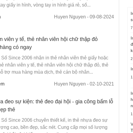
ay giấy in hình, vòng tay in hình giá rẻ, số...
I
m
Huyen Nguyen
- 09-08-2024
s
7
I
n viên y tế, thẻ nhân viên hội chữ thập đỏ
đ
hàng có ngay
k
 Số Since 2006 nhận in thẻ nhân viên thẻ giấy hoặc
2
hẻ nhân viên y tế, thẻ nhân viên hội chữ thập đỏ, thẻ
I
ỗ trợ mua hàng mùa dịch, thẻ cán bộ nhân...
1
em
Huyen Nguyen
- 02-10-2021
I
h
a đeo sự kiện: thẻ đeo đại hội - gia công bấm lỗ
n
kẹp thẻ
1
 Số Since 2006 chuyên thiết kế, in thẻ nhựa đeo sự
V
lượng cao, bền đẹp, sắc nét. Cung cấp mọi số lượng