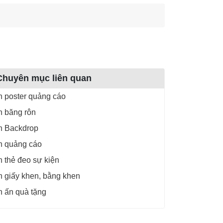
Chuyên mục liên quan
n poster quảng cáo
n băng rôn
n Backdrop
n quảng cáo
n thẻ đeo sự kiện
n giấy khen, bằng khen
n ấn quà tặng