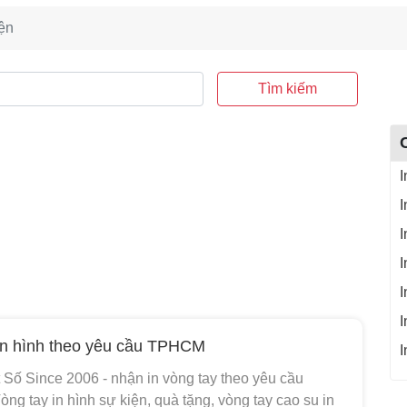
iện
Tìm kiếm
I
I
I
I
I
I
in hình theo yêu cầu TPHCM
I
 Số Since 2006 - nhận in vòng tay theo yêu cầu
g tay in hình sự kiện, quà tặng, vòng tay cao su in