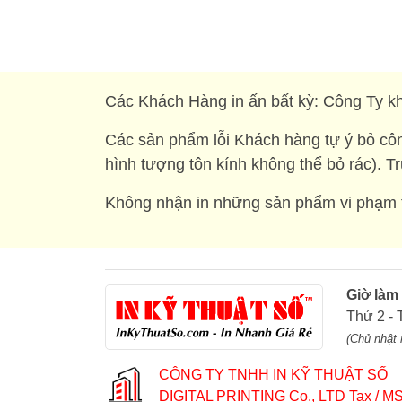
Các Khách Hàng in ấn bất kỳ: Công Ty kh
Các sản phẩm lỗi Khách hàng tự ý bỏ côn
hình tượng tôn kính không thể bỏ rác). T
Không nhận in những sản phẩm vi phạm t
Giờ làm
Thứ 2 - 
(Chủ nhật 
CÔNG TY TNHH IN KỸ THUẬT SỐ
DIGITAL PRINTING Co., LTD
Tax / MS