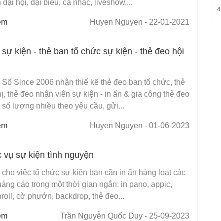
đại hội, đại biểu, ca nhạc, liveshow,...
4
em
Huyen Nguyen
- 22-01-2021
 sự kiện - thẻ ban tổ chức sự kiện - thẻ đeo hội
 Số Since 2006 nhận thiế kế thẻ đeo ban tổ chức, thẻ
ị, thẻ đeo nhân viên sự kiện - in ấn & gia công thẻ đeo
, số lượng nhiều theo yêu cầu, gửi...
em
Huyen Nguyen
- 01-06-2023
c vụ sự kiện tình nguyện
cho việc tổ chức sự kiện bạn cần in ấn hàng loạt các
ng cáo trong một thời gian ngắn: in pano, appic,
roll, cờ phướn, backdrop, thẻ đeo...
em
Trần Nguyễn Quốc Duy
- 25-09-2023