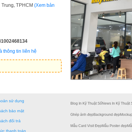
ợi Trung, TPHCM
(Xem bản
31002468134
thông tin liên hệ
hoản sử dụng
Blog In Kỹ Thuật Số
News In Kỹ Thuật 
sách bảo mật
Ghép ảnh đẹp
Background đẹp
Mockup
sách đổi trả
Mẫu Card Visit Đẹp
Mẫu Poster đẹp
Mẫ
hức thanh toán