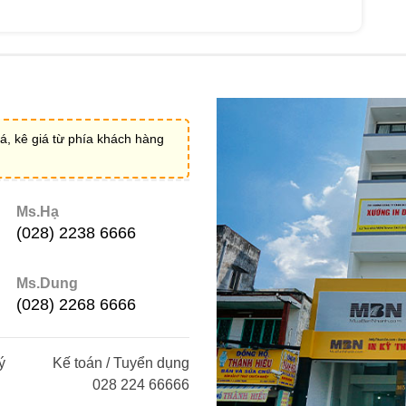
á, kê giá từ phía khách hàng
Ms.Hạ
(028) 2238 6666
Ms.Dung
(028) 2268 6666
ý
Kế toán / Tuyển dụng
028 224 66666