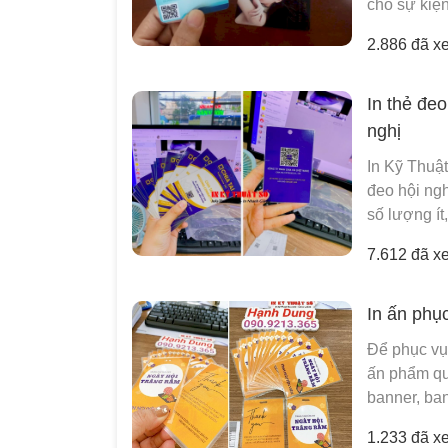
cho sự kiện 
2.886 đã x
In thẻ đeo
nghị
In Kỹ Thuật
đeo hội ngh
số lượng ít
7.612 đã x
In ấn phụ
Để phục vụ 
ấn phẩm quả
banner, ban
1.233 đã x