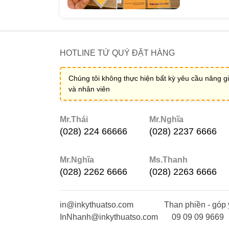
HOTLINE TỨ QUÝ ĐẶT HÀNG
Chúng tôi không thực hiện bất kỳ yêu cầu nâng gi
và nhân viên
Mr.Thái
Mr.Nghĩa
(028) 224 66666
(028) 2237 6666
Mr.Nghĩa
Ms.Thanh
(028) 2262 6666
(028) 2263 6666
in@inkythuatso.com
Than phiền - góp 
InNhanh@inkythuatso.com
09 09 09 9669