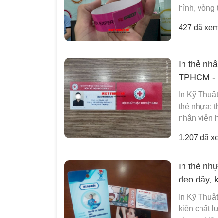
hình, vòng t
427 đã xe
In thẻ nhâ
TPHCM - 
In Kỹ Thuật
thẻ nhựa: t
nhân viên h
1.207 đã x
In thẻ nhự
đeo dây, 
In Kỹ Thuật
kiện chất 