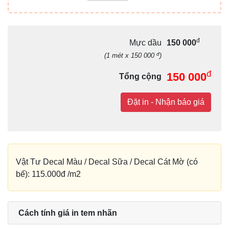
đ
Mực dầu
150 000
đ
(1 mét x 150 000
)
đ
150 000
Tổng cộng
Đặt in - Nhận báo giá
Vật Tư Decal Màu / Decal Sữa / Decal Cát Mờ (có
bế): 115.000đ /m2
Cách tính giá in tem nhãn