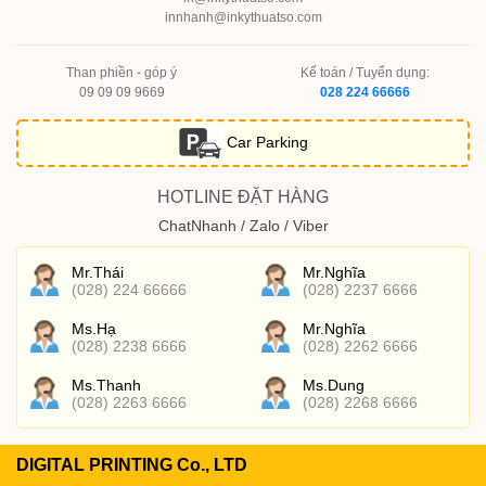
innhanh@inkythuatso.com
Than phiền - góp ý
Kế toán / Tuyển dụng:
09 09 09 9669
028 224 66666
Car Parking
HOTLINE ĐẶT HÀNG
ChatNhanh / Zalo / Viber
Mr.Thái
Mr.Nghĩa
(028) 224 66666
(028) 2237 6666
Ms.Hạ
Mr.Nghĩa
(028) 2238 6666
(028) 2262 6666
Ms.Thanh
Ms.Dung
(028) 2263 6666
(028) 2268 6666
DIGITAL PRINTING Co., LTD