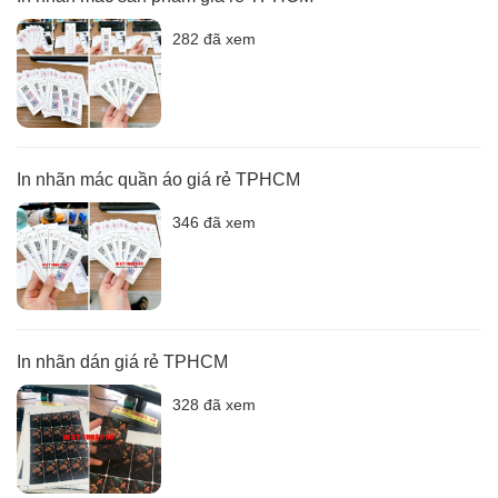
282 đã xem
In nhãn mác quần áo giá rẻ TPHCM
346 đã xem
In nhãn dán giá rẻ TPHCM
328 đã xem