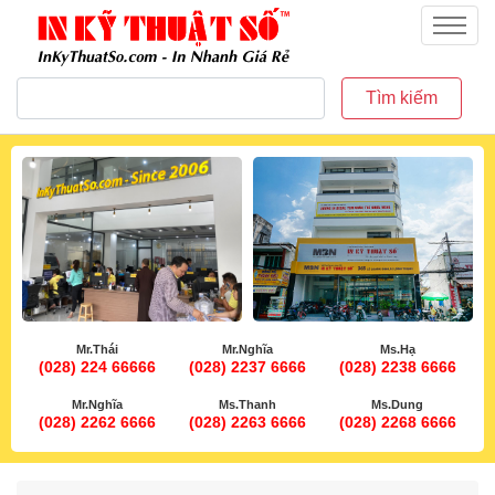
inkythuatso.com
Menu
Tìm kiếm
Mr.Thái
Mr.Nghĩa
Ms.Hạ
(028) 224 66666
(028) 2237 6666
(028) 2238 6666
Mr.Nghĩa
Ms.Thanh
Ms.Dung
(028) 2262 6666
(028) 2263 6666
(028) 2268 6666