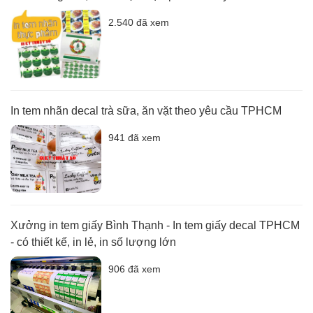
2.540 đã xem
In tem nhãn decal trà sữa, ăn vặt theo yêu cầu TPHCM
941 đã xem
Xưởng in tem giấy Bình Thạnh - In tem giấy decal TPHCM
- có thiết kế, in lẻ, in số lượng lớn
906 đã xem