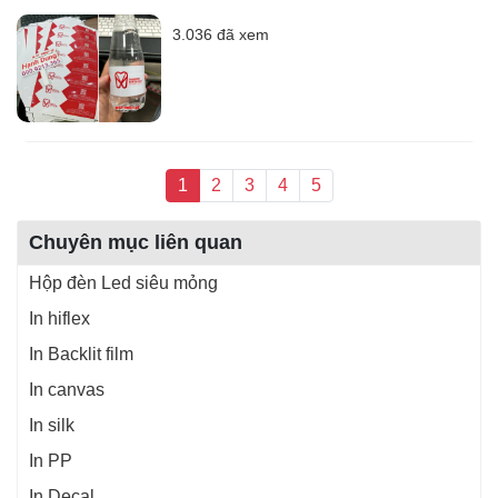
3.036 đã xem
1
2
3
4
5
Chuyên mục liên quan
Hộp đèn Led siêu mỏng
In hiflex
In Backlit film
In canvas
In silk
In PP
In Decal