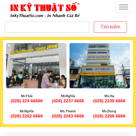
inkythuatso.com
Menu
Tìm kiếm
Mr.Thái
Mr.Nghĩa
Ms.Hạ
(028) 224 66666
(028) 2237 6666
(028) 2238 6666
Mr.Nghĩa
Ms.Thanh
Ms.Dung
(028) 2262 6666
(028) 2263 6666
(028) 2268 6666