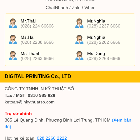
ChatNhanh / Zalo / Viber
Mr.Thái
Mr.Nghĩa
(028) 224 66666
(028) 2237 6666
Ms.Hạ
Mr.Nghĩa
(028) 2238 6666
(028) 2262 6666
Ms.Thanh
Ms.Dung
(028) 2263 6666
(028) 2268 6666
DIGITAL PRINTING Co., LTD
CÔNG TY TNHH IN KỸ THUẬT SỐ
Tax / MST
:
0310 989 626
ketoan@inkythuatso.com
Trụ sở chính
365 Lê Quang Định, Phường Bình Lợi Trung, TPHCM
(Xem bản
đồ)
Hotline kế toán:
028 2268 2222