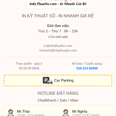
IN KỸ THUẬT SỐ - IN NHANH GIÁ RẺ
Giờ làm việc
Thứ 2 - Thứ 7 : 8h - 19h
(Chủ nhật nghỉ)
in@inkythuatso.com
innhanh@inkythuatso.com
Than phiền - góp ý
Kế toán / Tuyển dụng:
09 09 09 9669
028 224 66666
Car Parking
HOTLINE ĐẶT HÀNG
ChatNhanh / Zalo / Viber
Mr.Thái
Mr.Nghĩa
(028) 224 66666
(028) 2237 6666