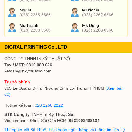
Ms.Hạ
Mr.Nghĩa
(028) 2238 6666
(028) 2262 6666
Ms.Thanh
Ms.Dung
(028) 2263 6666
(028) 2268 6666
DIGITAL PRINTING Co., LTD
CÔNG TY TNHH IN KỸ THUẬT SỐ
Tax / MST
:
0310 989 626
ketoan@inkythuatso.com
Trụ sở chính
365 Lê Quang Định, Phường Bình Lợi Trung, TPHCM
(Xem bản
đồ)
Hotline kế toán:
028 2268 2222
STK Công ty TNHH In Kỹ Thuật Số.
Vietcombank Đông Sài Gòn HCM:
0531002468134
Thông tin Mã Số Thuế, Tài khoản ngân hàng và thông tin liên hệ