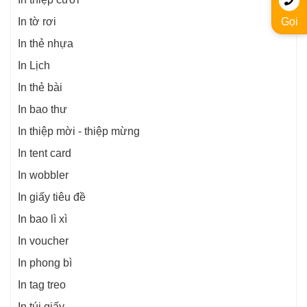
Gọi
In tờ rơi
In thẻ nhựa
In Lịch
In thẻ bài
In bao thư
In thiệp mời - thiệp mừng
In tent card
In wobbler
In giấy tiêu đề
In bao lì xì
In voucher
In phong bì
In tag treo
In túi giấy