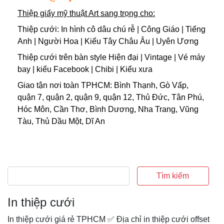
Thiệp giấy mỹ thuật Art sang trọng cho:
Thiệp cưới: In hình cô dâu chú rễ | Công Giáo | Tiếng
Anh | Người Hoa | Kiểu Tây Châu Âu | Uyên Ương
Thiệp cưới trên bàn style Hiện đại | Vintage | Vé máy
bay | kiểu Facebook | Chibi | Kiểu xưa
Giao tận nơi toàn TPHCM: Bình Thạnh, Gò Vấp,
quận 7, quận 2, quận 9, quận 12, Thủ Đức, Tân Phú,
Hóc Môn, Cần Thơ, Bình Dương, Nha Trang, Vũng
Tàu, Thủ Dầu Một, Dĩ An
Tìm kiếm
In thiệp cưới
In thiệp cưới giá rẻ TPHCM ✅ Địa chỉ in thiệp cưới offset