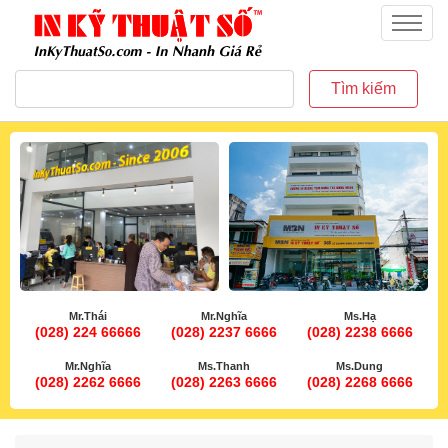
inkythuatso.com
Menu
Tìm kiếm
Mr.Thái
Mr.Nghĩa
Ms.Hạ
(028) 224 66666
(028) 2237 6666
(028) 2238 6666
Mr.Nghĩa
Ms.Thanh
Ms.Dung
(028) 2262 6666
(028) 2263 6666
(028) 2268 6666