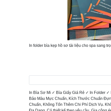
In folder bìa kẹp hồ sơ tài liệu cho spa sang trọ
In Bìa Sơ Mi ✓ Bìa Giấy Giá Rẻ ✓ In Folder ✓ 
Bảo Màu Mực Chuẩn, Kích Thước Chuẩn Đựn
Chuẩn, Không Tốn Thêm Chi Phí Dịch Vụ. Khô
Đa Dạng. Có thiết kế theo yêu cầu. Gia công é