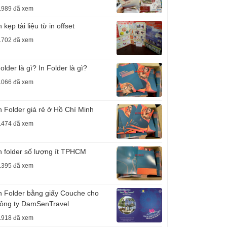
.989 đã xem
n kẹp tài liệu từ in offset
.702 đã xem
older là gì? In Folder là gì?
.066 đã xem
n Folder giá rẻ ở Hồ Chí Minh
.474 đã xem
n folder số lượng ít TPHCM
.395 đã xem
n Folder bằng giấy Couche cho
ông ty DamSenTravel
.918 đã xem