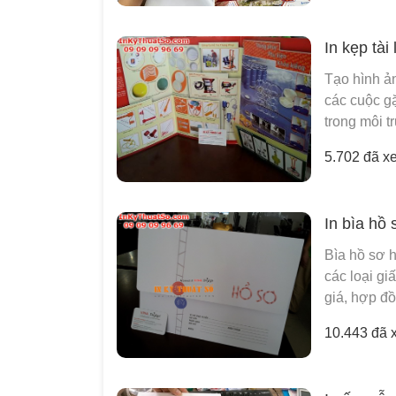
In kẹp tài 
Tạo hình ả
các cuộc gặ
trong môi t
5.702 đã x
In bìa hồ 
Bìa hồ sơ 
các loại gi
giá, hợp đồ
10.443 đã 