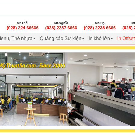
Mr.Thái
Mr.Nghĩa
Ms.Hạ
Mr
(028) 224 66666
(028) 2237 6666
(028) 2238 6666
(028)
enu, Thẻ nhựa
Quảng cáo Sự kiện
In khổ lớn
In Offse