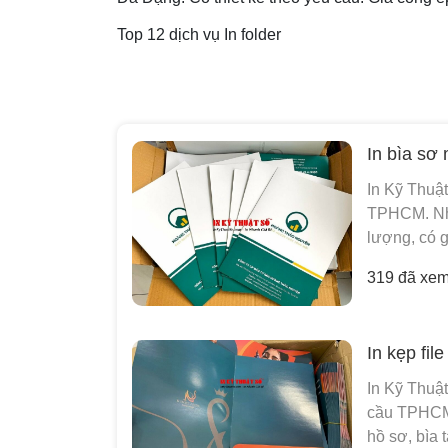
Top 12 dịch vụ In folder
In bìa sơ
In Kỹ Thuậ
TPHCM. Nhận 
lượng, có 
319 đã xe
In kẹp fi
In Kỹ Thuật
cầu TPHCM - 
hồ sơ, bìa t