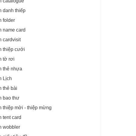
n catalogue
n danh thiếp
n folder
n name card
n cardvisit
n thiệp cưới
n tờ rơi
n thẻ nhựa
n Lịch
n thẻ bài
n bao thư
n thiệp mời - thiệp mừng
n tent card
n wobbler