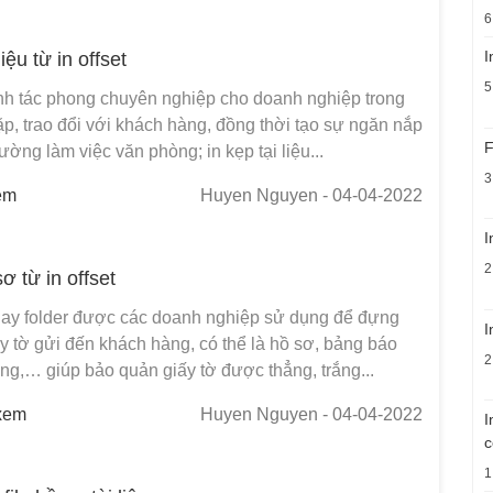
6
I
liệu từ in offset
5
nh tác phong chuyên nghiệp cho doanh nghiệp trong
p, trao đổi với khách hàng, đồng thời tạo sự ngăn nắp
F
rường làm việc văn phòng; in kẹp tại liệu...
3
em
Huyen Nguyen
- 04-04-2022
I
2
sơ từ in offset
hay folder được các doanh nghiệp sử dụng để đựng
I
ấy tờ gửi đến khách hàng, có thể là hồ sơ, bảng báo
2
ng,… giúp bảo quản giấy tờ được thẳng, trắng...
xem
Huyen Nguyen
- 04-04-2022
I
c
1