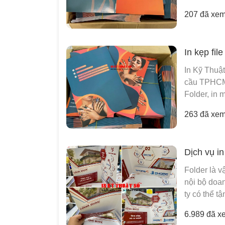
207 đã xe
In kẹp fi
In Kỹ Thuật
cầu TPHCM -
Folder, in 
263 đã xe
Dịch vụ in
Folder là v
nội bộ doan
ty có thể t
6.989 đã x