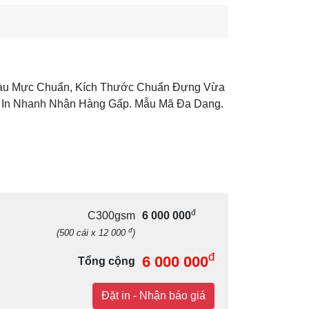
ảo Màu Mực Chuẩn, Kích Thước Chuẩn Đựng Vừa
. In Nhanh Nhận Hàng Gấp. Mẫu Mã Đa Dạng.
đ
C300gsm
6 000 000
đ
(500 cái x 12 000
)
đ
6 000 000
Tổng cộng
Đặt in - Nhận báo giá