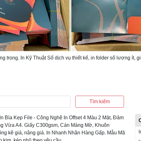
ng trọng. In Kỹ Thuật Số dịch vụ thiết kế, in folder số lượng ít, g
Tìm kiếm
In Bìa Kẹp File - Công Nghệ In Offset 4 Màu 2 Mặt, Đảm
g Vừa A4. Giấy C300gsm, Cán Màng Mờ, Khuôn
I
ng kê giá, nâng giá. In Nhanh Nhận Hàng Gấp. Mẫu Mã
p kim, kéo nhũ theo yêu cầu.