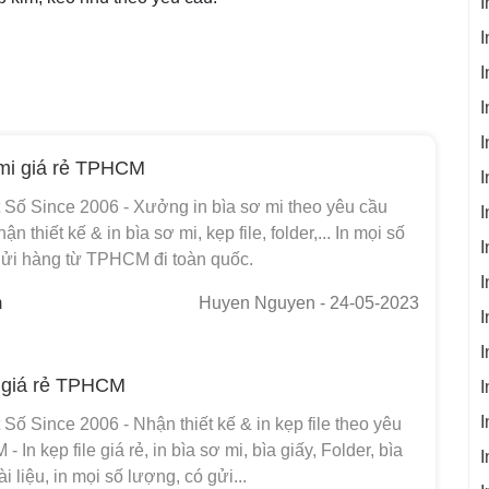
I
I
I
I
I
 mi giá rẻ TPHCM
I
t Số Since 2006 - Xưởng in bìa sơ mi theo yêu cầu
I
thiết kế & in bìa sơ mi, kẹp file, folder,... In mọi số
I
gửi hàng từ TPHCM đi toàn quốc.
I
m
Huyen Nguyen
- 24-05-2023
I
I
le giá rẻ TPHCM
I
I
 Số Since 2006 - Nhận thiết kế & in kẹp file theo yêu
In kẹp file giá rẻ, in bìa sơ mi, bìa giấy, Folder, bìa
I
ài liệu, in mọi số lượng, có gửi...