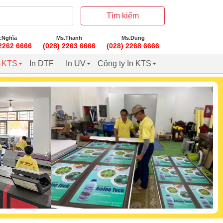
Tìm kiếm
.Nghĩa
Ms.Thanh
Ms.Dung
 2262 6666
(028) 2263 6666
(028) 2268 6666
t KTS
In DTF
In UV
Công ty In KTS