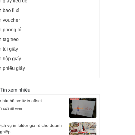
n giấy tiêu đề
n bao lì xì
n voucher
n phong bì
n tag treo
n túi giấy
n hộp giấy
n phiếu giấy
Tin xem nhiều
n bìa hồ sơ từ in offset
0.443 đã xem
ịch vụ in folder giá rẻ cho doanh
ghiệp