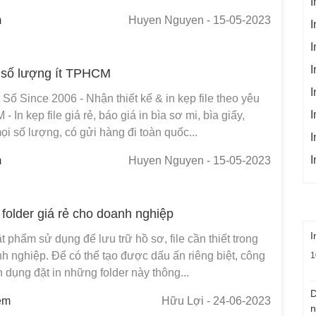
I
m
Huyen Nguyen
- 15-05-2023
I
I
I
le số lượng ít TPHCM
I
 Số Since 2006 - Nhận thiết kế & in kẹp file theo yêu
I
 In kẹp file giá rẻ, báo giá in bìa sơ mi, bìa giấy,
mọi số lượng, có gửi hàng đi toàn quốc...
I
I
m
Huyen Nguyen
- 15-05-2023
 folder giá rẻ cho doanh nghiệp
I
ật phẩm sử dụng để lưu trữ hồ sơ, file cần thiết trong
h nghiệp. Để có thể tạo được dấu ấn riêng biệt, công
1
ận dụng đặt in những folder này thông...
D
em
Hữu Lợi
- 24-06-2023
n