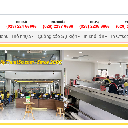
Mr.Thái
Mr.Nghĩa
Ms.Hạ
Mr
(028) 224 66666
(028) 2237 6666
(028) 2238 6666
(028)
enu, Thẻ nhựa
Quảng cáo Sự kiện
In khổ lớn
In Offse