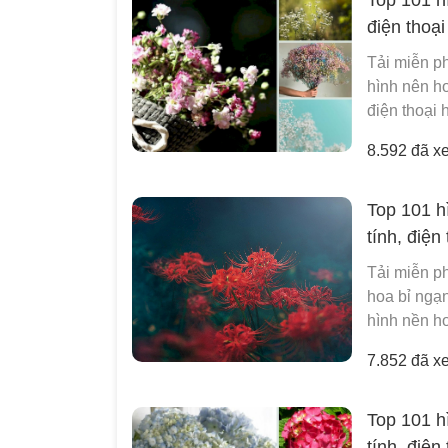
điện thoại
Tải miễn ph
hình nên ho
điện thoại 
8.592 đã x
Top 101 h
tính, điện
Tải miễn ph
hoa bỉ ngạn
hình nền ho
7.852 đã x
Top 101 h
tính, điện