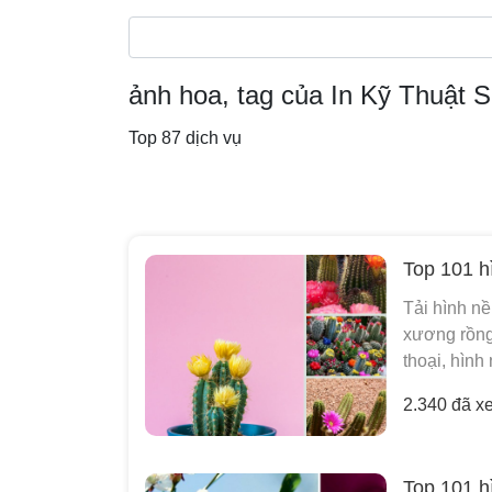
ảnh hoa, tag của In Kỹ Thuật S
Top 87 dịch vụ
Top 101 h
Tải hình n
xương rồng
thoại, hình
2.340 đã x
Top 101 h