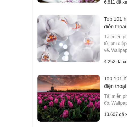
6.811 đã x
Top 101 h
điện thoại
Tải miễn ph
tử, phi diệ
vẽ. Wallpap
4.252 đã x
Top 101 h
điện thoại
Tải miễn ph
đỏ. Wallpap
13.607 đã 