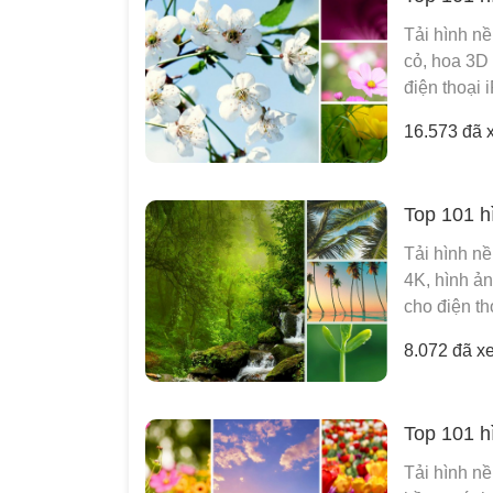
Tải hình nề
cỏ, hoa 3D 
điện thoại 
16.573 đã 
Top 101 h
Tải hình nề
4K, hình ả
cho điện th
8.072 đã x
Top 101 h
Tải hình n