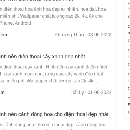
c
l
n điện thoại hoa ảnh hoa đẹp tự nhiên, hoa dại, hoa
miễn phí. Wallpaper chất lượng cao 2k, 4k, 8k cho
8
iPhone, Android
C
n
xem
Phương Thảo
- 03-06-2022
7
1
ình nền điện thoại cây xanh đẹp nhất
l
7
n điện thoại cây xanh, Hình nền cây xanh thiên nhiên
nh cây xanh mầm non, rừng cây, cây xanh đẹp nhất
1
oại miễn phí. Wallpaper chất lượng cao 2k, 4k,...
l
7
em
Hải Lý
- 01-06-2022
T
E
6
ình nền cánh đồng hoa cho điện thoại đẹp nhất
ền cánh đồng hoa cho điện thoại đẹp, cánh đồng hoa