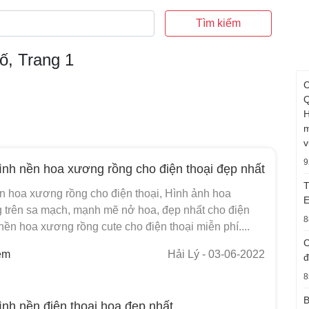
Tìm kiếm
ố, Trang 1
C
Q
H
m
v
9
ình nền hoa xương rồng cho điện thoại đẹp nhất
T
ền hoa xương rồng cho điện thoại, Hình ảnh hoa
E
 trên sa mạch, mạnh mẽ nở hoa, đẹp nhất cho điện
8
 nền hoa xương rồng cute cho điện thoại miễn phí....
C
em
Hải Lý
- 03-06-2022
đ
8
B
ình nền điện thoại hoa đẹp nhất