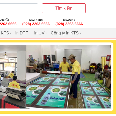
Tìm kiếm
.Nghĩa
Ms.Thanh
Ms.Dung
 2262 6666
(028) 2263 6666
(028) 2268 6666
t KTS
In DTF
In UV
Công ty In KTS