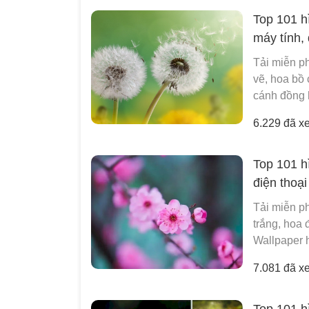
Top 101 h
máy tính, 
Tải miễn ph
vẽ, hoa bồ 
cánh đồng 
6.229 đã x
Top 101 h
điện thoại
Tải miễn p
trắng, hoa 
Wallpaper 
7.081 đã x
Top 101 h