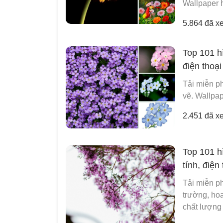
Wallpaper h
5.864 đã x
Top 101 h
điện thoại
Tải miễn ph
vẽ. Wallpap
2.451 đã x
Top 101 h
tính, điện
Tải miễn p
trường, ho
chất lượng 