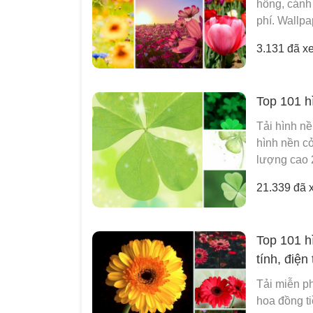
hồng, cánh
phí. Wallpa
3.131 đã x
Top 101 hì
Tải hình nề
hình nền cỏ
lượng cao 2
21.339 đã 
Top 101 h
tính, điện
Tải miễn ph
hoa đồng ti