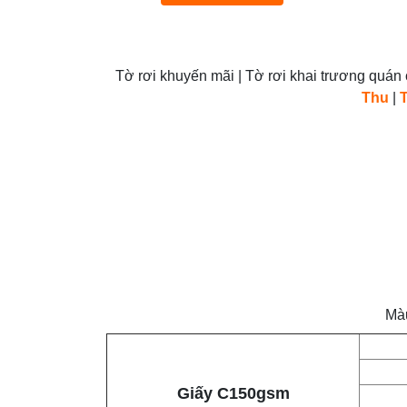
Tờ rơi khuyến mãi | T
ờ rơi khai trương quán c
Thu
|
Màu
Giấy C150gsm