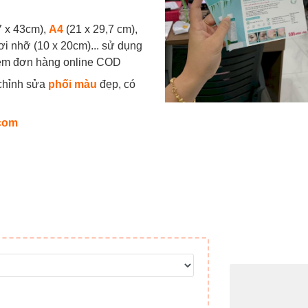
7 x 43cm),
A4
(21 x 29,7 cm),
rơi nhỡ (10 x 20cm)... sử dụng
kèm đơn hàng online COD
 chỉnh sửa
phối màu
đẹp, có
com