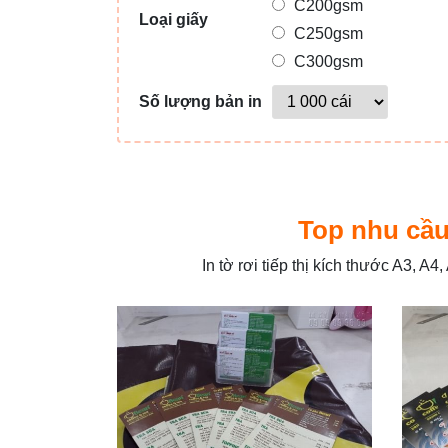
C200gsm
Loại giấy
C250gsm
C300gsm
Số lượng bản in
Top nhu cầu 
In tờ rơi tiếp thị kích thước A3, A4