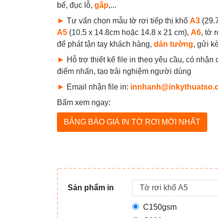
bế, đục lỗ,
gấp
,...
►
Tư vấn chọn mẫu tờ rơi tiếp thị khổ
A3
(29.
A5
(10.5 x 14.8cm hoặc 14.8 x 21 cm),
A6
, tờ 
để phát tận tay khách hàng,
dán tường
, gửi 
►
Hỗ trợ thiết kế file in theo yêu cầu, có nhận
điểm nhấn, tạo trải nghiệm người dùng
►
Email nhận file in:
innhanh@inkythuatso.
Bấm xem ngay:
BẢNG BÁO GIÁ IN TỜ RƠI MỚI NHẤT
Sản phẩm in
C150gsm