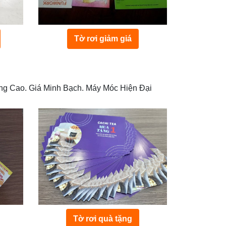
Tờ rơi giảm giá
ượng Cao. Giá Minh Bạch. Máy Móc Hiện Đại
Tờ rơi quà tặng