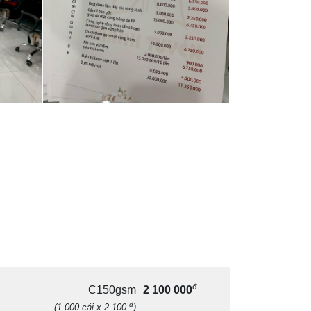
đ
C150gsm
2 100 000
đ
(1 000 cái x 2 100
)