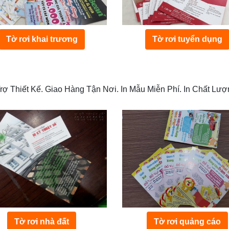
Tờ rơi khai trương
Tờ rơi tuyển dụng
Trợ Thiết Kế. Giao Hàng Tận Nơi. In Mẫu Miễn Phí. In Chất L
Tờ rơi nhà đất
Tờ rơi quảng cáo