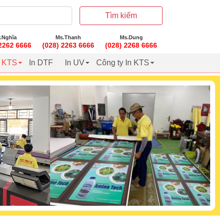
Tìm kiếm
.Nghĩa
Ms.Thanh
Ms.Dung
 2262 6666
(028) 2263 6666
(028) 2268 6666
t KTS
In DTF
In UV
Công ty In KTS