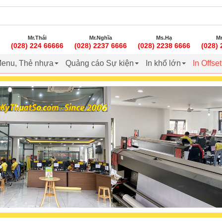
Mr.Thái
Mr.Nghĩa
Ms.Hạ
Mr
(028) 224 66666
(028) 2237 6666
(028) 2238 6666
(028)
enu, Thẻ nhựa
Quảng cáo Sự kiện
In khổ lớn
In Offse