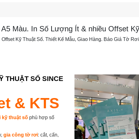
A5 Màu. In Số Lượng Ít & nhiều Offset K
Offset Kỹ Thuật Số. Thiết Kế Mẫu, Giao Hàng. Báo Giá Tờ Rơ
KỸ THUẬT SỐ SINCE
set & KTS
i kỹ thuật số
phù hợp số
y,
gia công tờ rơi
: cắt, cấn,