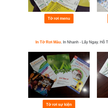
Tờ rơi menu
In Tờ Rơi Màu
. In Nhanh - Lấy Ngay. Hỗ 
Tờ rơi sự kiện