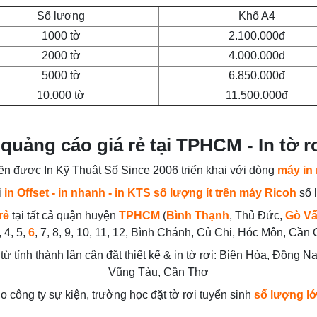
Số lượng
Khổ A4
1000 tờ
2.100.000đ
2000 tờ
4.000.000đ
5000 tờ
6.850.000đ
10.000 tờ
11.500.000đ
quảng cáo giá rẻ tại TPHCM - In tờ r
liền được In Kỹ Thuật Số Since 2006 triển khai với dòng
máy in
i
in Offset - in nhanh - in KTS số lượng ít trên máy Ricoh
số l
rẻ
tại tất cả quận huyện
TPHCM
(
Bình Thạnh
, Thủ Đức,
Gò V
 4, 5,
6
, 7, 8, 9, 10, 11, 12, Bình Chánh, Củ Chi, Hóc Môn, Cần
từ tỉnh thành lân cận đặt thiết kế & in tờ rơi: Biên Hòa, Đồng 
Vũng Tàu, Cần Thơ
ho công ty sự kiện, trường học đặt tờ rơi tuyển sinh
số lượng l