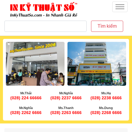
inkythuatso.com
Menu
Tìm kiếm
Mr.Thái
Mr.Nghĩa
Ms.Hạ
(028) 224 66666
(028) 2237 6666
(028) 2238 6666
Mr.Nghĩa
Ms.Thanh
Ms.Dung
(028) 2262 6666
(028) 2263 6666
(028) 2268 6666