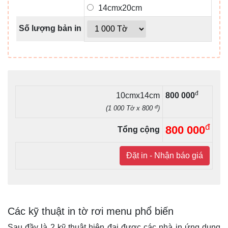
14cmx20cm
Số lượng bản in
đ
10cmx14cm
800 000
đ
(1 000 Tờ x 800
)
đ
800 000
Tổng cộng
Đặt in - Nhận báo giá
Các kỹ thuật in tờ rơi menu phổ biến
Sau đầy là 2 kỹ thuật hiện đại được các nhà in ứng dụng