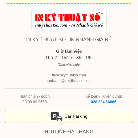
IN KỸ THUẬT SỐ - IN NHANH GIÁ RẺ
Giờ làm việc
Thứ 2 - Thứ 7 : 8h - 19h
(Chủ nhật nghỉ)
in@inkythuatso.com
innhanh@inkythuatso.com
Than phiền - góp ý
Kế toán / Tuyển dụng:
09 09 09 9669
028 224 66666
Car Parking
HOTLINE ĐẶT HÀNG