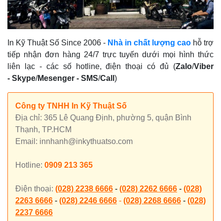
In Kỹ Thuật Số Since 2006
-
Nhà in chất lượng cao
hỗ trợ
tiếp nhận đơn hàng 24/7 trực tuyến dưới mọi hình thức
liên lạc - các số hotline, điện thoại có đủ (
Zalo
/
Viber
-
Skype
/
Mesenger
-
SMS
/
Call
)
Công ty TNHH In Kỹ Thuật Số
Địa chỉ: 365 Lê Quang Định, phường 5, quận Bình
Thạnh, TP.HCM
Email: innhanh@inkythuatso.com
Hotline:
0909 213 365
Điện thoại:
(028) 2238 6666
-
(028) 2262 6666
-
(028)
2263 6666
-
(028) 2246 6666
-
(028) 2268 6666
-
(028)
2237 6666