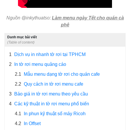
Nguồn @inkythuatso:
Làm menu ngày Tết cho quán cà
phê
Danh mục bài viết
(Table of content)
1
Dịch vụ in nhanh tờ rơi tại TPHCM
2
In tờ rơi menu quảng cáo
2.1
Mẫu menu dạng tờ rơi cho quán cafe
2.2
Quy cách in tờ rơi menu cafe
3
Báo giá in tờ rơi menu theo yêu cầu
4
Các kỹ thuật in tờ rơi menu phổ biến
4.1
In phun kỹ thuật số máy Ricoh
4.2
In Offset