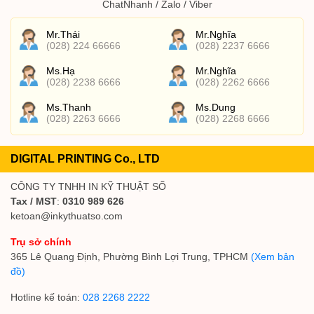
ChatNhanh / Zalo / Viber
Mr.Thái
Mr.Nghĩa
(028) 224 66666
(028) 2237 6666
Ms.Hạ
Mr.Nghĩa
(028) 2238 6666
(028) 2262 6666
Ms.Thanh
Ms.Dung
(028) 2263 6666
(028) 2268 6666
DIGITAL PRINTING Co., LTD
CÔNG TY TNHH IN KỸ THUẬT SỐ
Tax / MST
:
0310 989 626
ketoan@inkythuatso.com
Trụ sở chính
365 Lê Quang Định, Phường Bình Lợi Trung, TPHCM
(Xem bản
đồ)
Hotline kế toán:
028 2268 2222