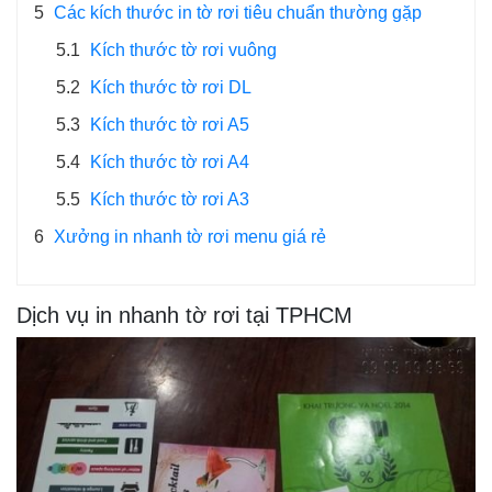
5
Các kích thước in tờ rơi tiêu chuẩn thường gặp
5.1
Kích thước tờ rơi vuông
5.2
Kích thước tờ rơi DL
5.3
Kích thước tờ rơi A5
5.4
Kích thước tờ rơi A4
5.5
Kích thước tờ rơi A3
6
Xưởng in nhanh tờ rơi menu giá rẻ
Dịch vụ in nhanh tờ rơi tại TPHCM