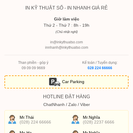
IN KỸ THUẬT SỐ - IN NHANH GIÁ RẺ
Giờ làm việc
Thứ 2 - Thứ 7 : 8h - 19h
(Chủ nhật nghỉ)
in@inkythuatso.com
innhanh@inkythuatso.com
Than phiền - góp ý
Kế toán / Tuyển dụng:
09 09 09 9669
028 224 66666
Car Parking
HOTLINE ĐẶT HÀNG
ChatNhanh / Zalo / Viber
Mr.Thái
Mr.Nghĩa
(028) 224 66666
(028) 2237 6666
Ms.Hạ
Mr.Nghĩa