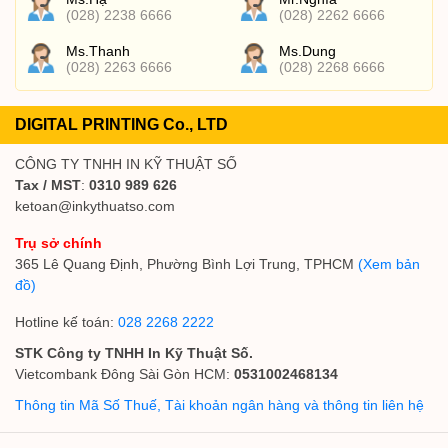
(028) 2238 6666
(028) 2262 6666
Ms.Thanh
Ms.Dung
(028) 2263 6666
(028) 2268 6666
DIGITAL PRINTING Co., LTD
CÔNG TY TNHH IN KỸ THUẬT SỐ
Tax / MST
:
0310 989 626
ketoan@inkythuatso.com
Trụ sở chính
365 Lê Quang Định, Phường Bình Lợi Trung, TPHCM
(Xem bản
đồ)
Hotline kế toán:
028 2268 2222
STK Công ty TNHH In Kỹ Thuật Số.
Vietcombank Đông Sài Gòn HCM:
0531002468134
Thông tin Mã Số Thuế, Tài khoản ngân hàng và thông tin liên hệ