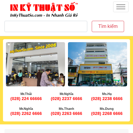
inkythuatso.com
Menu
Tìm kiếm
Mr.Thái
Mr.Nghĩa
Ms.Hạ
(028) 224 66666
(028) 2237 6666
(028) 2238 6666
Mr.Nghĩa
Ms.Thanh
Ms.Dung
(028) 2262 6666
(028) 2263 6666
(028) 2268 6666