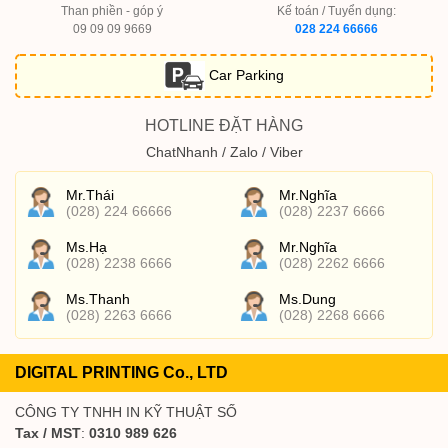
Than phiền - góp ý
Kế toán / Tuyển dụng:
09 09 09 9669
028 224 66666
Car Parking
HOTLINE ĐẶT HÀNG
ChatNhanh / Zalo / Viber
Mr.Thái
Mr.Nghĩa
(028) 224 66666
(028) 2237 6666
Ms.Hạ
Mr.Nghĩa
(028) 2238 6666
(028) 2262 6666
Ms.Thanh
Ms.Dung
(028) 2263 6666
(028) 2268 6666
DIGITAL PRINTING Co., LTD
CÔNG TY TNHH IN KỸ THUẬT SỐ
Tax / MST
:
0310 989 626