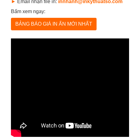
►
Email nhận file in:
innhanh@inkythuatso.com
Bấm xem ngay:
BẢNG BÁO GIÁ IN ẤN MỚI NHẤT