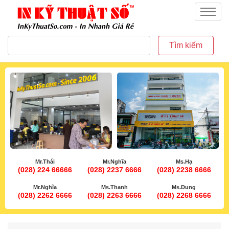
inkythuatso.com
Menu
Tìm kiếm
Mr.Thái
Mr.Nghĩa
Ms.Hạ
(028) 224 66666
(028) 2237 6666
(028) 2238 6666
Mr.Nghĩa
Ms.Thanh
Ms.Dung
(028) 2262 6666
(028) 2263 6666
(028) 2268 6666