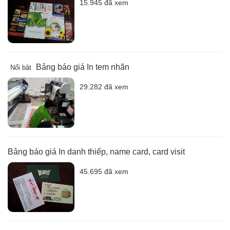
15.945 đã xem
Bảng báo giá In tem nhãn
Nổi bật
29.282 đã xem
Bảng báo giá In danh thiếp, name card, card visit
45.695 đã xem