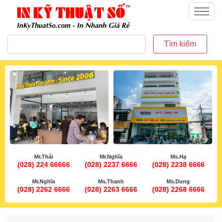
inkythuatso.com
Menu
Tìm kiếm
Mr.Thái
Mr.Nghĩa
Ms.Hạ
(028) 224 66666
(028) 2237 6666
(028) 2238 6666
Mr.Nghĩa
Ms.Thanh
Ms.Dung
(028) 2262 6666
(028) 2263 6666
(028) 2268 6666