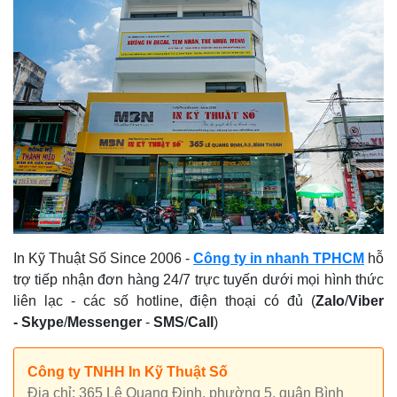
In Kỹ Thuật Số Since 2006 -
Công ty in nhanh TPHCM
hỗ
trợ tiếp nhận đơn hàng 24/7 trực tuyến dưới mọi hình thức
liên lạc - các số hotline, điện thoại có đủ (
Zalo
/
Viber
-
Skype
/
Messenger
-
SMS
/
Call
)
Công ty TNHH In Kỹ Thuật Số
Địa chỉ: 365 Lê Quang Định, phường 5, quận Bình