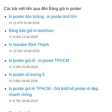
Các bài viết liên qua đến Bảng giá in poster
In poster dán tường - in poster khổ lớn
12.479
02-06-2026
Bảng báo giá in brochure
8.004
27-02-2018
In standee Bình Thạnh
12.342
24-02-2018
In poster giá rẻ - in poster TPHCM
3.180
03-08-2024
In poster số lượng ít
5.683
04-06-2024
In poster giá rẻ TPHCM - Giá thiết kế poster rẻ đẹp,
nhanh chóng
8.755
28-06-2023