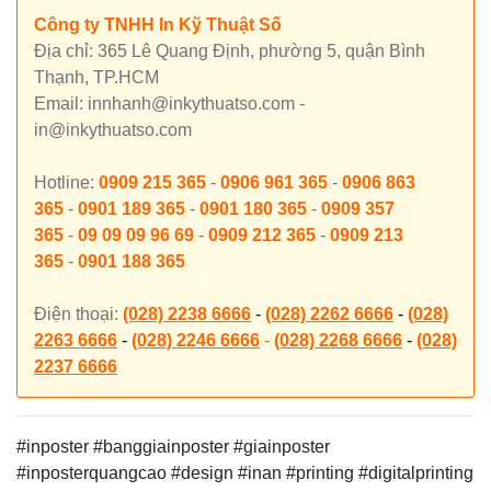
Công ty TNHH In Kỹ Thuật Số
Địa chỉ: 365 Lê Quang Định, phường 5, quận Bình
Thạnh, TP.HCM
Email: innhanh@inkythuatso.com -
in@inkythuatso.com
Hotline:
0909 215 365
-
0906 961 365
-
0906 863
365
-
0901 189 365
-
0901 180 365
-
0909 357
365
-
09 09 09 96 69
-
0909 212 365
-
0909 213
365
-
0901 188 365
Điện thoại:
(028) 2238 6666
-
(028) 2262 6666
-
(028)
2263 6666
-
(028) 2246 6666
-
(028) 2268 6666
-
(028)
2237 6666
#inposter #banggiainposter #giainposter
#inposterquangcao
#design #inan #printing #digitalprinting