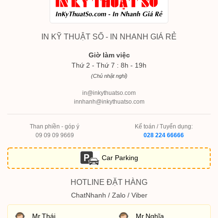
IN KỸ THUẬT SỐ - IN NHANH GIÁ RẺ
Giờ làm việc
Thứ 2 - Thứ 7 : 8h - 19h
(Chủ nhật nghỉ)
in@inkythuatso.com
innhanh@inkythuatso.com
Than phiền - góp ý
Kế toán / Tuyển dụng:
09 09 09 9669
028 224 66666
Car Parking
HOTLINE ĐẶT HÀNG
ChatNhanh / Zalo / Viber
Mr.Thái
Mr.Nghĩa