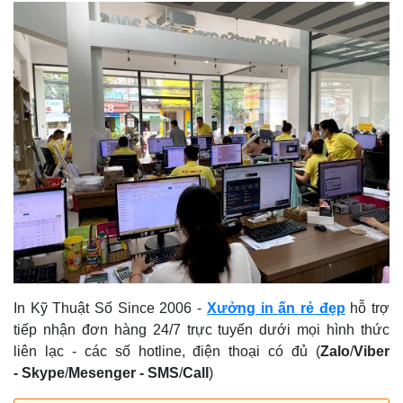
In Kỹ Thuật Số Since 2006
-
Xưởng in ấn rẻ đẹp
hỗ trợ
tiếp nhận đơn hàng 24/7 trực tuyến dưới mọi hình thức
liên lạc - các số hotline, điện thoại có đủ (
Zalo
/
Viber
-
Skype
/
Mesenger
-
SMS
/
Call
)