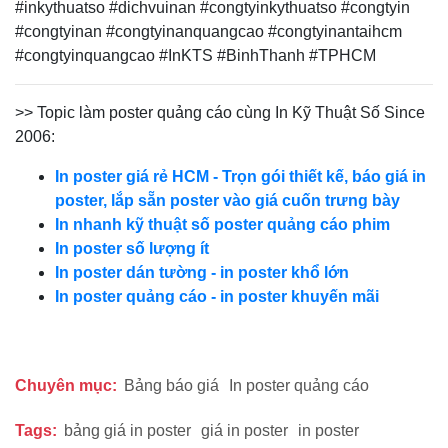
#inkythuatso #dichvuinan #congtyinkythuatso #congtyin
#congtyinan #congtyinanquangcao #congtyinantaihcm
#congtyinquangcao #InKTS #BinhThanh #TPHCM
>> Topic làm poster quảng cáo cùng In Kỹ Thuật Số Since
2006:
In poster giá rẻ HCM - Trọn gói thiết kế, báo giá in
poster, lắp sẵn poster vào giá cuốn trưng bày
In nhanh kỹ thuật số poster quảng cáo phim
In poster số lượng ít
In poster dán tường - in poster khổ lớn
In poster quảng cáo - in poster khuyến mãi
Chuyên mục:
Bảng báo giá
In poster quảng cáo
Tags:
bảng giá in poster
giá in poster
in poster