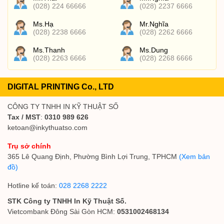
(028) 224 66666
(028) 2237 6666
Ms.Hạ
Mr.Nghĩa
(028) 2238 6666
(028) 2262 6666
Ms.Thanh
Ms.Dung
(028) 2263 6666
(028) 2268 6666
DIGITAL PRINTING Co., LTD
CÔNG TY TNHH IN KỸ THUẬT SỐ
Tax / MST
:
0310 989 626
ketoan@inkythuatso.com
Trụ sở chính
365 Lê Quang Định, Phường Bình Lợi Trung, TPHCM
(Xem bản
đồ)
Hotline kế toán:
028 2268 2222
STK Công ty TNHH In Kỹ Thuật Số.
Vietcombank Đông Sài Gòn HCM:
0531002468134