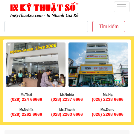
inkythuatso.com
Menu
Tìm kiếm
Mr.Thái
Mr.Nghĩa
Ms.Hạ
(028) 224 66666
(028) 2237 6666
(028) 2238 6666
Mr.Nghĩa
Ms.Thanh
Ms.Dung
(028) 2262 6666
(028) 2263 6666
(028) 2268 6666