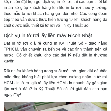
kế, muốn đặt trọn gói dịch vụ in tờ rơi, thì các bạn thiết kế
in ấn sẽ giúp khách hàng lên file in tờ rơi theo ý tưởng,
theo mẫu tờ rơi khách hàng gửi đến nhé! Các công đoạn
tiếp theo vẫn được thực hiện tương tự khi khách hàng đã
chốt được mẫu thiết kế tờ rơi với In Kỹ Thuật Số.
Dịch vụ in tờ rơi lấy liền máy Ricoh Nhật
Đặt in tờ rơi giá rẻ cùng In Kỹ Thuật Số - giao hàng
TPHCM, vận chuyển ra bến xe về các tỉnh thành trên cả
nước. Có chiết khấu cho các đại lý nếu đặt in thường
xuyên
Rất nhiều khách hàng trong suốt một thời gian dài đã thắc
mắc rằng không biết phải lựa chọn xưởng nhận in tờ rơi
HCM - In tờ rơi giá rẻ lấy liền HCM - In nhanh lấy gấp giao
tận nơi ở đâu? In Kỹ Thuật Số có lời giải đáp cho bạn
ngay đây!