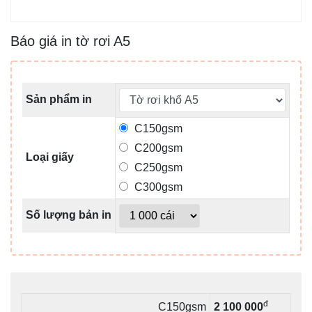
Báo giá in tờ rơi A5
Sản phẩm in
C150gsm
C200gsm
Loại giấy
C250gsm
C300gsm
Số lượng bản in
đ
C150gsm
2 100 000