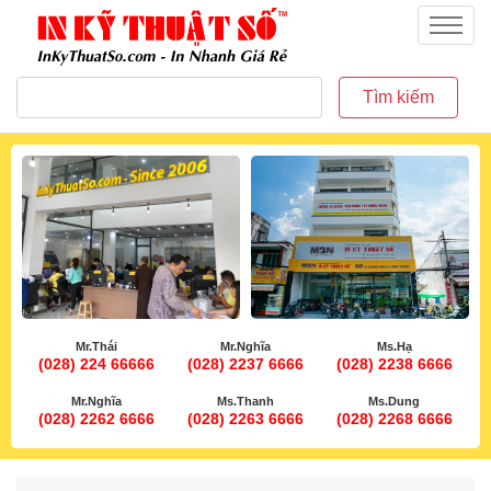
inkythuatso.com
Menu
Tìm kiếm
Mr.Thái
Mr.Nghĩa
Ms.Hạ
(028) 224 66666
(028) 2237 6666
(028) 2238 6666
Mr.Nghĩa
Ms.Thanh
Ms.Dung
(028) 2262 6666
(028) 2263 6666
(028) 2268 6666