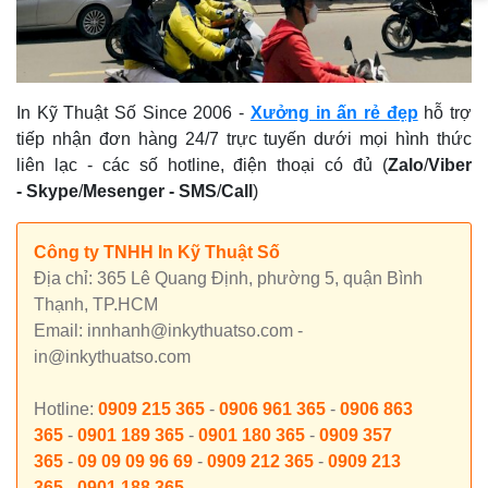
In Kỹ Thuật Số Since 2006
-
Xưởng in ấn rẻ đẹp
hỗ trợ
tiếp nhận đơn hàng 24/7 trực tuyến dưới mọi hình thức
liên lạc - các số hotline, điện thoại có đủ (
Zalo
/
Viber
-
Skype
/
Mesenger
-
SMS
/
Call
)
Công ty TNHH In Kỹ Thuật Số
Địa chỉ: 365 Lê Quang Định, phường 5, quận Bình
Thạnh, TP.HCM
Email: innhanh@inkythuatso.com -
in@inkythuatso.com
Hotline:
0909 215 365
-
0906 961 365
-
0906 863
365
-
0901 189 365
-
0901 180 365
-
0909 357
365
-
09 09 09 96 69
-
0909 212 365
-
0909 213
365
-
0901 188 365