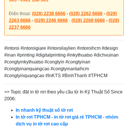
Điện thoại:
(028) 2238 6666
-
(028) 2262 6666
-
(028)
2263 6666
-
(028) 2246 6666
-
(028) 2268 6666
-
(028)
2237 6666
#intoroi #intoroigiare #intoroilaylien #intoroihcm
#design
#inan #printing #digitalprinting #inkythuatso #dichvuinan
#congtyinkythuatso #congtyin #congtyinan
#congtyinanquangcao #congtyinantaihcm
#congtyinquangcao #InKTS #BinhThanh #TPHCM
>> Topic đặt in tờ rơi theo yêu cầu từ In Kỹ Thuật Số Since
2006:
In nhanh kỹ thuật số tờ rơi
In tờ rơi TPHCM - in tờ rơi giá rẻ TPHCM - nhóm
dịch vụ in tờ rơi cao cấp