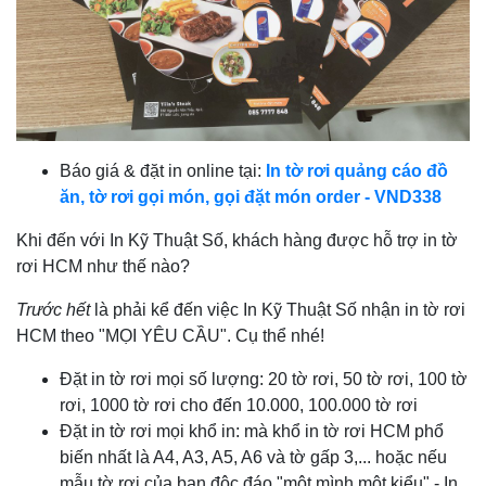
Báo giá & đặt in online tại:
In tờ rơi quảng cáo đồ
ăn, tờ rơi gọi món, gọi đặt món order - VND338
Khi đến với In Kỹ Thuật Số, khách hàng được hỗ trợ in tờ
rơi HCM như thế nào?
Trước hết
là phải kể đến việc In Kỹ Thuật Số nhận in tờ rơi
HCM theo "MỌI YÊU CẦU". Cụ thể nhé!
Đặt in tờ rơi mọi số lượng: 20 tờ rơi, 50 tờ rơi, 100 tờ
rơi, 1000 tờ rơi cho đến 10.000, 100.000 tờ rơi
Đặt in tờ rơi mọi khổ in: mà khổ in tờ rơi HCM phổ
biến nhất là A4, A3, A5, A6 và tờ gấp 3,... hoặc nếu
mẫu tờ rơi của bạn độc đáo "một mình một kiểu" - In