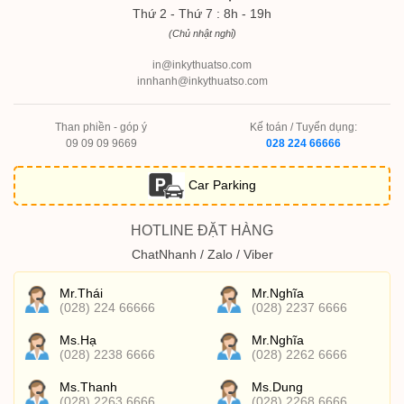
Thứ 2 - Thứ 7 : 8h - 19h
(Chủ nhật nghỉ)
in@inkythuatso.com
innhanh@inkythuatso.com
Than phiền - góp ý
Kế toán / Tuyển dụng:
09 09 09 9669
028 224 66666
Car Parking
HOTLINE ĐẶT HÀNG
ChatNhanh / Zalo / Viber
Mr.Thái
Mr.Nghĩa
(028) 224 66666
(028) 2237 6666
Ms.Hạ
Mr.Nghĩa
(028) 2238 6666
(028) 2262 6666
Ms.Thanh
Ms.Dung
(028) 2263 6666
(028) 2268 6666