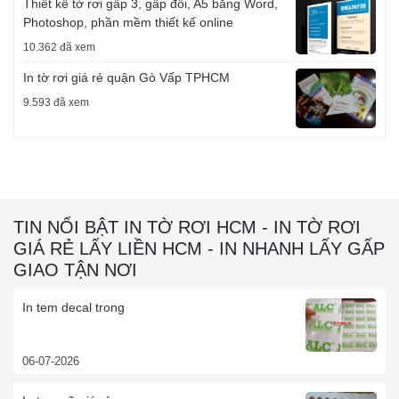
Thiết kế tờ rơi gấp 3, gấp đôi, A5 bằng Word,
Photoshop, phần mềm thiết kế online
10.362 đã xem
In tờ rơi giá rẻ quận Gò Vấp TPHCM
9.593 đã xem
TIN NỔI BẬT IN TỜ RƠI HCM - IN TỜ RƠI
GIÁ RẺ LẤY LIỀN HCM - IN NHANH LẤY GẤP
GIAO TẬN NƠI
In tem decal trong
06-07-2026