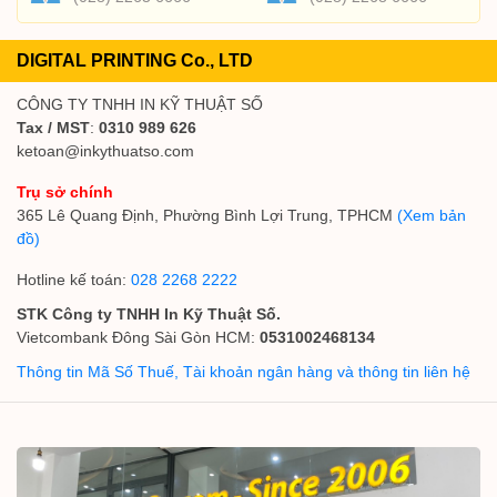
DIGITAL PRINTING Co., LTD
CÔNG TY TNHH IN KỸ THUẬT SỐ
Tax / MST
:
0310 989 626
ketoan@inkythuatso.com
Trụ sở chính
365 Lê Quang Định, Phường Bình Lợi Trung, TPHCM
(Xem bản
đồ)
Hotline kế toán:
028 2268 2222
STK Công ty TNHH In Kỹ Thuật Số.
Vietcombank Đông Sài Gòn HCM:
0531002468134
Thông tin Mã Số Thuế, Tài khoản ngân hàng và thông tin liên hệ