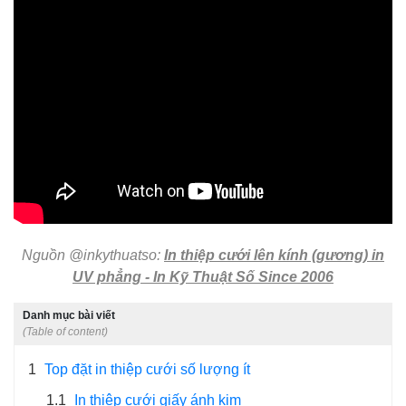
Nguồn @inkythuatso:
In thiệp cưới lên kính (gương) in
UV phẳng - In Kỹ Thuật Số Since 2006
Danh mục bài viết
(Table of content)
1
Top đặt in thiệp cưới số lượng ít
1.1
In thiệp cưới giấy ánh kim