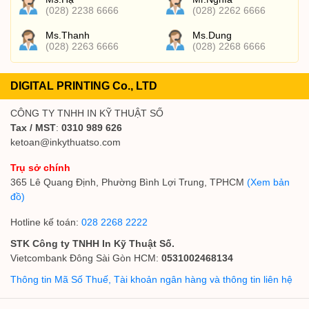
(028) 2238 6666
(028) 2262 6666
Ms.Thanh
Ms.Dung
(028) 2263 6666
(028) 2268 6666
DIGITAL PRINTING Co., LTD
CÔNG TY TNHH IN KỸ THUẬT SỐ
Tax / MST
:
0310 989 626
ketoan@inkythuatso.com
Trụ sở chính
365 Lê Quang Định, Phường Bình Lợi Trung, TPHCM
(Xem bản
đồ)
Hotline kế toán:
028 2268 2222
STK Công ty TNHH In Kỹ Thuật Số.
Vietcombank Đông Sài Gòn HCM:
0531002468134
Thông tin Mã Số Thuế, Tài khoản ngân hàng và thông tin liên hệ