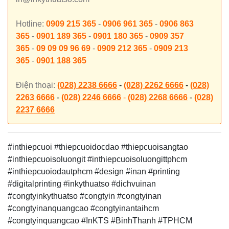
Hotline:
0909 215 365
-
0906 961 365
-
0906 863
365
-
0901 189 365
-
0901 180 365
-
0909 357
365
-
09 09 09 96 69
-
0909 212 365
-
0909 213
365
-
0901 188 365
Điện thoại:
(028) 2238 6666
-
(028) 2262 6666
-
(028)
2263 6666
-
(028) 2246 6666
-
(028) 2268 6666
-
(028)
2237 6666
#inthiepcuoi #thiepcuoidocdao #thiepcuoisangtao
#inthiepcuoisoluongit #inthiepcuoisoluongittphcm
#inthiepcuoiodautphcm
#design #inan #printing
#digitalprinting #inkythuatso #dichvuinan
#congtyinkythuatso #congtyin #congtyinan
#congtyinanquangcao #congtyinantaihcm
#congtyinquangcao #InKTS #BinhThanh #TPHCM