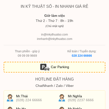
IN KỸ THUẬT SỐ - IN NHANH GIÁ RẺ
Giờ làm việc
Thứ 2 - Thứ 7 : 8h - 19h
(Chủ nhật nghỉ)
in@inkythuatso.com
innhanh@inkythuatso.com
Than phiền - góp ý
Kế toán / Tuyển dụng:
09 09 09 9669
028 224 66666
Car Parking
HOTLINE ĐẶT HÀNG
ChatNhanh / Zalo / Viber
Mr.Thái
Mr.Nghĩa
(028) 224 66666
(028) 2237 6666
Ms.Hạ
Mr.Nghĩa