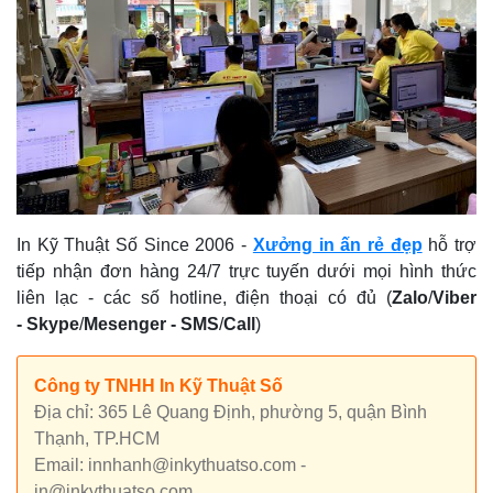
In Kỹ Thuật Số Since 2006
-
Xưởng in ấn rẻ đẹp
hỗ trợ
tiếp nhận đơn hàng 24/7 trực tuyến dưới mọi hình thức
liên lạc - các số hotline, điện thoại có đủ (
Zalo
/
Viber
-
Skype
/
Mesenger
-
SMS
/
Call
)
Công ty TNHH In Kỹ Thuật Số
Địa chỉ: 365 Lê Quang Định, phường 5, quận Bình
Thạnh, TP.HCM
Email: innhanh@inkythuatso.com -
in@inkythuatso.com