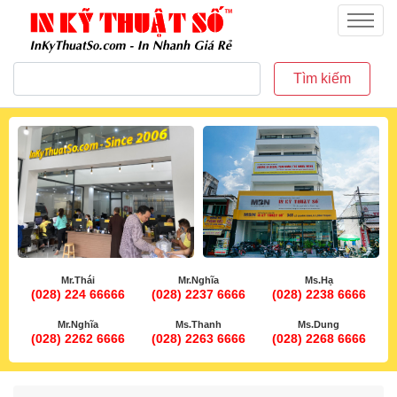
inkythuatso.com
Menu
Tìm kiếm
Mr.Thái
Mr.Nghĩa
Ms.Hạ
(028) 224 66666
(028) 2237 6666
(028) 2238 6666
Mr.Nghĩa
Ms.Thanh
Ms.Dung
(028) 2262 6666
(028) 2263 6666
(028) 2268 6666