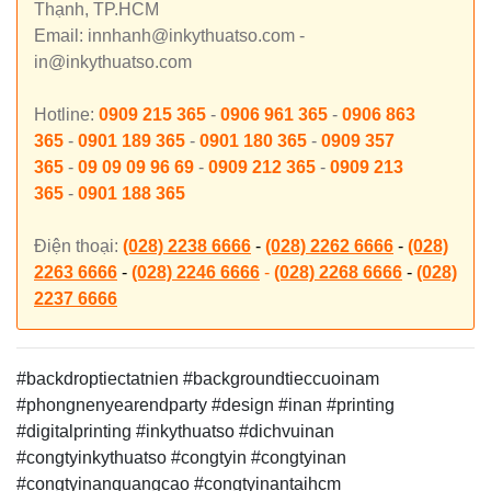
Thạnh, TP.HCM
Email: innhanh@inkythuatso.com -
in@inkythuatso.com
Hotline:
0909 215 365
-
0906 961 365
-
0906 863
365
-
0901 189 365
-
0901 180 365
-
0909 357
365
-
09 09 09 96 69
-
0909 212 365
-
0909 213
365
-
0901 188 365
Điện thoại:
(028) 2238 6666
-
(028) 2262 6666
-
(028)
2263 6666
-
(028) 2246 6666
-
(028) 2268 6666
-
(028)
2237 6666
#backdroptiectatnien #backgroundtieccuoinam
#phongnenyearendparty
#design #inan #printing
#digitalprinting #inkythuatso #dichvuinan
#congtyinkythuatso #congtyin #congtyinan
#congtyinanquangcao #congtyinantaihcm