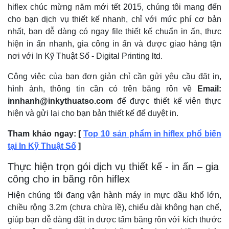
hiflex chúc mừng năm mới tết 2015, chúng tôi mang đến
cho bạn dịch vụ thiết kế nhanh, chỉ với mức phí cơ bản
nhất, bạn dễ dàng có ngay file thiết kế chuẩn in ấn, thực
hiện in ấn nhanh, gia công in ấn và được giao hàng tận
nơi với In Kỹ Thuật Số - Digital Printing ltd.
Công việc của bạn đơn giản chỉ cần gửi yêu cầu đặt in,
hình ảnh, thông tin cần có trên băng rôn về
Email:
innhanh@inkythuatso.com
để được thiết kế viên thực
hiện và gửi lại cho bạn bản thiết kế để duyệt in.
Tham khảo ngay: [
Top 10 sản phẩm in hiflex phổ biến
tại In Kỹ Thuật Số
]
Thực hiện trọn gói dịch vụ thiết kế - in ấn – gia
công cho in băng rôn hiflex
Hiện chúng tôi đang vận hành máy in mực dầu khổ lớn,
chiều rộng 3.2m (chưa chừa lề), chiểu dài không hạn chế,
giúp bạn dễ dàng đặt in được tấm băng rôn với kích thước