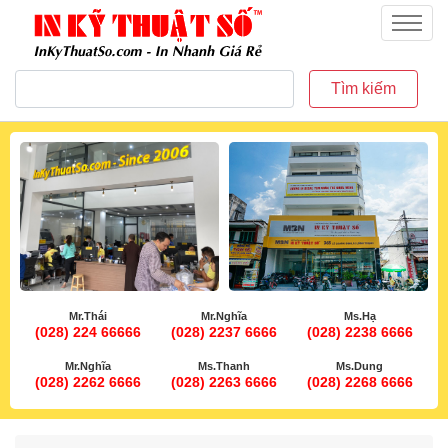
inkythuatso.com
Menu
Tìm kiếm
Mr.Thái
Mr.Nghĩa
Ms.Hạ
(028) 224 66666
(028) 2237 6666
(028) 2238 6666
Mr.Nghĩa
Ms.Thanh
Ms.Dung
(028) 2262 6666
(028) 2263 6666
(028) 2268 6666