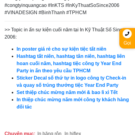
#congtyinquangcao #InKTS #InKyThuatSoSince2006
#VINADESIGN #BinhThanh #TPHCM
>> Topic in ấn sự kiện cuối năm tại In Kỹ Thuật Số Since
2006:
Gọi
In poster giá rẻ cho sự kiện tiệc tất niên
Hashtag tất niên, hashtag tân niên, hashtag liên
hoan cuối năm, hashtag tiệc công ty Year End
Party in ấn theo yêu cầu TPHCM
Sticker Decal số thứ tự in logo công ty Check-in
và quay số trúng thưởng tiệc Year End Party
Set thiệp chúc mừng năm mới & bao lì xì Tết
In thiệp chúc mừng năm mới công ty khách hàng
đối tác
Chuyên mục:
In băng rôn
In hiflex