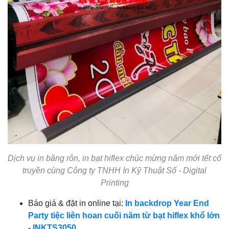
Dịch vụ in băng rôn, in bạt hiflex chúc mừng năm mới tết c
ổ
truy
ền
cùng Công ty TNHH In Kỹ Thuật Số - Digital
Printing
Báo giá & đặt in online tại:
In backdrop Year End
Party tiệc liên hoan cuối năm từ bạt hiflex khổ lớn
- INKTS3050