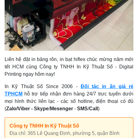
Liên hệ đặt in băng rôn, in bạt hiflex chúc mừng năm mới
tết HCM cùng Công ty TNHH In Kỹ Thuật Số - Digital
Printing ngay hôm nay!
In Kỹ Thuật Số Since 2006 -
Đối tác in ấn giá rẻ
TPHCM
hỗ trợ tiếp nhận đơn hàng 24/7 trực tuyến dưới
mọi hình thức liên lạc - các số hotline, điện thoại có đủ
(
Zalo
/
Viber -
Skype
/
Mesenger
-
SMS
/
Call
)
Công ty TNHH In Kỹ Thuật Số
Địa chỉ: 365 Lê Quang Định, phường 5, quận Bình