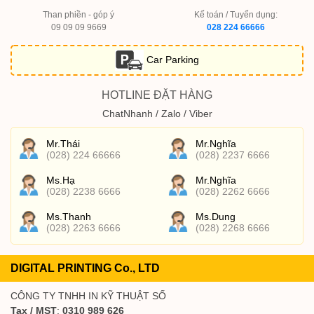
Than phiền - góp ý
Kế toán / Tuyển dụng:
09 09 09 9669
028 224 66666
Car Parking
HOTLINE ĐẶT HÀNG
ChatNhanh / Zalo / Viber
Mr.Thái
Mr.Nghĩa
(028) 224 66666
(028) 2237 6666
Ms.Hạ
Mr.Nghĩa
(028) 2238 6666
(028) 2262 6666
Ms.Thanh
Ms.Dung
(028) 2263 6666
(028) 2268 6666
DIGITAL PRINTING Co., LTD
CÔNG TY TNHH IN KỸ THUẬT SỐ
Tax / MST
:
0310 989 626