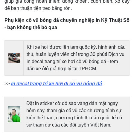
giúp gia công hoàn thiện: đóng khoen, cuốn biên, xỏ cây
để bạn thuận tiện treo băng rôn.
Phụ kiện cổ vũ bóng đá chuyên nghiệp In Kỹ Thuật Số
- bạn không thể bỏ qua
Khi xe hơi được lên tem quốc kỳ, hình ảnh cầu
thủ, huấn luyện viên chỉ trong 30 phút! Dịch vụ
in decal trang trí xe hơi cỗ vũ bóng đá - tem
dán xe ôtô giá hợp lý tại TPHCM.
>>
In decal trang trí xe hơi đi cỗ vũ bóng đá
Đặt in sticker cờ đỏ sao vàng dán mặt ngay
hôm nay, tham gia cổ vũ các chương trình sự
kiện thể thao, chương trình thi đấu quốc tế có
sự tham dự của các đội tuyển Việt Nam.