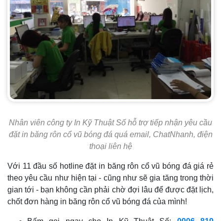
Nhân viên công ty In Kỹ Thuật Số hỗ trợ tiếp nhận yêu cầu
đặt in băng rôn cổ vũ bóng đá quá email, ChatNhanh, điện
thoại liên hệ
Với 11 đầu số hotline đặt in băng rôn cổ vũ bóng đá giá rẻ
theo yêu cầu như hiện tại - cũng như sẽ gia tăng trong thời
gian tới - bạn không cần phải chờ đợi lâu để được đặt lịch,
chốt đơn hàng in băng rôn cổ vũ bóng đá của mình!