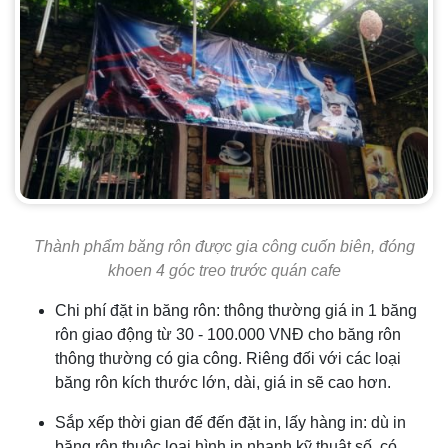
Thành phẩm băng rôn được gia công cuốn biên, đóng
khoen 4 góc treo trước quán cafe
Chi phí đặt in băng rôn: thông thường giá in 1 băng
rôn giao động từ 30 - 100.000 VNĐ cho băng rôn
thông thường có gia công. Riêng đối với các loại
băng rôn kích thước lớn, dài, giá in sẽ cao hơn.
Sắp xếp thời gian đế đến đặt in, lấy hàng in: dù in
băng rôn thuộc loại hình in nhanh kỹ thuật số, có