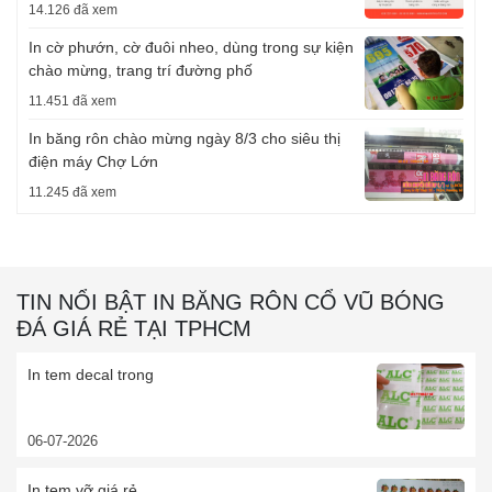
14.126 đã xem
In cờ phướn, cờ đuôi nheo, dùng trong sự kiện
chào mừng, trang trí đường phố
11.451 đã xem
In băng rôn chào mừng ngày 8/3 cho siêu thị
điện máy Chợ Lớn
11.245 đã xem
TIN NỔI BẬT IN BĂNG RÔN CỔ VŨ BÓNG
ĐÁ GIÁ RẺ TẠI TPHCM
In tem decal trong
06-07-2026
In tem vỡ giá rẻ