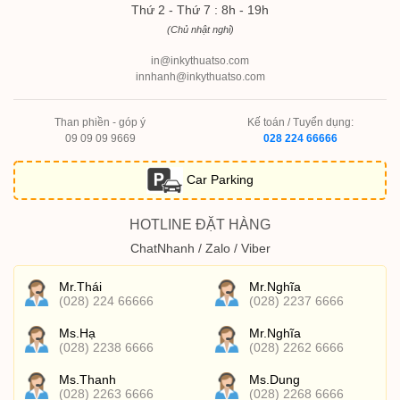
Thứ 2 - Thứ 7 : 8h - 19h
(Chủ nhật nghỉ)
in@inkythuatso.com
innhanh@inkythuatso.com
Than phiền - góp ý
Kế toán / Tuyển dụng:
09 09 09 9669
028 224 66666
Car Parking
HOTLINE ĐẶT HÀNG
ChatNhanh / Zalo / Viber
Mr.Thái
Mr.Nghĩa
(028) 224 66666
(028) 2237 6666
Ms.Hạ
Mr.Nghĩa
(028) 2238 6666
(028) 2262 6666
Ms.Thanh
Ms.Dung
(028) 2263 6666
(028) 2268 6666