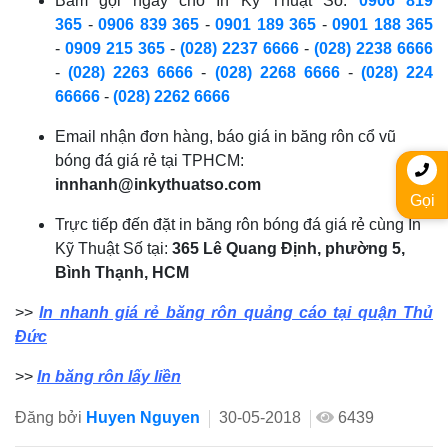
Bấm gọi ngay cho In Kỹ Thuật Số:
0906 819
365
-
0906 839 365
-
0901 189 365
-
0901 188 365
-
0909 215 365
-
(028) 2237 6666
-
(028) 2238 6666
-
(028) 2263 6666
-
(028) 2268 6666
-
(028) 224
66666
-
(028) 2262 6666
Email nhận đơn hàng, báo giá in băng rôn cổ vũ
bóng đá giá rẻ tại TPHCM:
innhanh@inkythuatso.com
Gọi
Trực tiếp đến đặt in băng rôn bóng đá giá rẻ cùng In
Kỹ Thuật Số tại:
365 Lê Quang Định, phường 5,
Bình Thạnh, HCM
>>
In nhanh giá rẻ băng rôn quảng cáo tại quận Thủ
Đức
>>
In băng rôn lấy liền
Đăng bởi
Huyen Nguyen
30-05-2018
6439