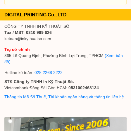
DIGITAL PRINTING Co., LTD
CÔNG TY TNHH IN KỸ THUẬT SỐ
Tax / MST
:
0310 989 626
ketoan@inkythuatso.com
Trụ sở chính
365 Lê Quang Định, Phường Bình Lợi Trung, TPHCM
(Xem bản
đồ)
Hotline kế toán:
028 2268 2222
STK Công ty TNHH In Kỹ Thuật Số.
Vietcombank Đông Sài Gòn HCM:
0531002468134
Thông tin Mã Số Thuế, Tài khoản ngân hàng và thông tin liên hệ