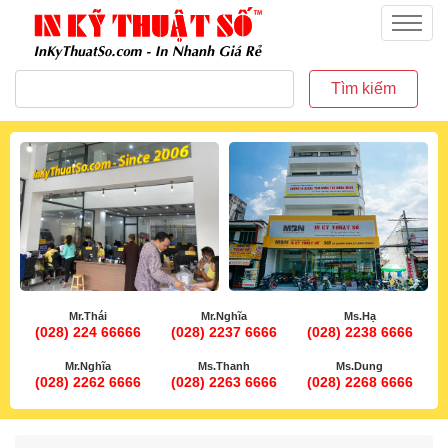
inkythuatso.com
Menu
Tìm kiếm
Mr.Thái
Mr.Nghĩa
Ms.Hạ
(028) 224 66666
(028) 2237 6666
(028) 2238 6666
Mr.Nghĩa
Ms.Thanh
Ms.Dung
(028) 2262 6666
(028) 2263 6666
(028) 2268 6666