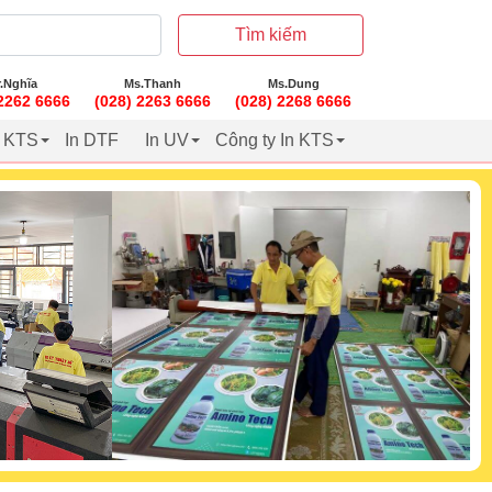
Tìm kiếm
.Nghĩa
Ms.Thanh
Ms.Dung
 2262 6666
(028) 2263 6666
(028) 2268 6666
t KTS
In DTF
In UV
Công ty In KTS