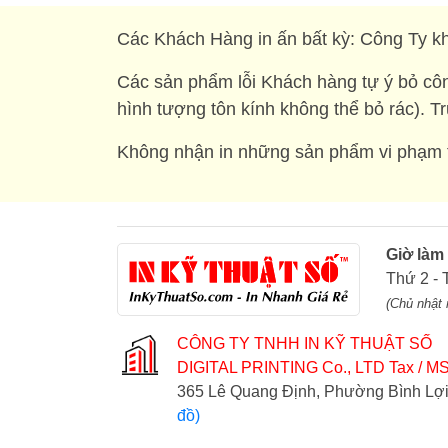
Các Khách Hàng in ấn bất kỳ: Công Ty kh
Các sản phẩm lỗi Khách hàng tự ý bỏ côn
hình tượng tôn kính không thể bỏ rác). T
Không nhận in những sản phẩm vi phạm t
Giờ làm
Thứ 2 - 
(Chủ nhật 
CÔNG TY TNHH IN KỸ THUẬT SỐ
DIGITAL PRINTING Co., LTD
Tax / MS
365 Lê Quang Định, Phường Bình L
đồ)