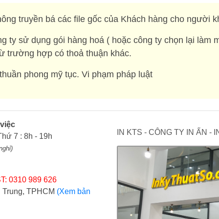
ông truyền bá các file gốc của Khách hàng cho người k
g ty sử dụng gói hàng hoá ( hoặc công ty chọn lại làm 
rừ trường hợp có thoả thuận khác.
huần phong mỹ tục. Vi phạm pháp luật
 việc
IN KTS - CÔNG TY IN ẤN -
Thứ 7 : 8h - 19h
nghỉ)
T: 0310 989 626
ợi Trung, TPHCM
(Xem bản