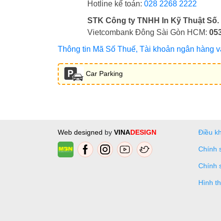
Hotline kế toán:
028 2268 2222
STK Công ty TNHH In Kỹ Thuật Số.
Vietcombank Đông Sài Gòn HCM:
05
Thông tin Mã Số Thuế, Tài khoản ngân hàng và 
Car Parking
Web designed
by
VINA
DESIGN
Điều k
Chính 
Chính 
Hình t