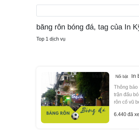
băng rôn bóng đá, tag của In K
Top 1 dịch vụ
In 
Nổi bật
Thông báo 
trận đấu bó
rôn cổ vũ b
6.440 đã x