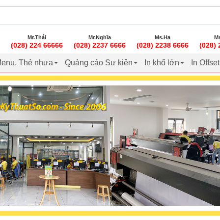
Mr.Thái
Mr.Nghĩa
Ms.Hạ
Mr
(028) 224 66666
(028) 2237 6666
(028) 2238 6666
(028)
enu, Thẻ nhựa
Quảng cáo Sự kiện
In khổ lớn
In Offse