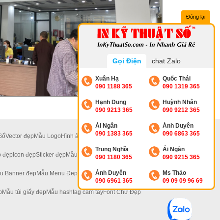
Đóng lại
Gọi Điện
chat Zalo
Xuân Hạ
Quốc Thái
090 1188 365
090 1319 365
Hạnh Dung
Huỳnh Nhân
090 9213 365
090 9212 365
Ái Ngân
Ánh Duyên
090 1383 365
090 6863 365
Số
Vector đẹp
Mẫu Logo
Hình ảnh đẹp
Ảnh 4K
Ảnh Hoa
Trung Nghĩa
Ái Ngân
 đẹp
Icon đẹp
Sticker đẹp
Mẫu Standee Đẹp
090 1180 365
090 9215 365
Ánh Duyên
Ms Thảo
u Banner đẹp
Mẫu Menu Đẹp
Mẫu Tờ Rơi Đẹp
090 6961 365
09 09 09 96 69
p
Mẫu túi giấy đẹp
Mẫu hashtag cầm tay
Font Chữ Đẹp