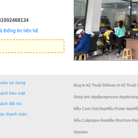
31002468134
thông tin liên hệ
hoản sử dụng
Blog In Kỹ Thuật Số
News In Kỹ Thuật 
sách bảo mật
Ghép ảnh đẹp
Background đẹp
Mockup
sách đổi trả
Mẫu Card Visit Đẹp
Mẫu Poster đẹp
Mẫ
hức thanh toán
Mẫu Catalogue Đẹp
Mẫu Brochure Đẹ
Standee