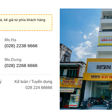
á, kê giá từ phía khách hàng
Ms.Hạ
(028) 2238 6666
Ms.Dung
(028) 2268 6666
ý
Kế toán / Tuyển dụng
028 224 66666