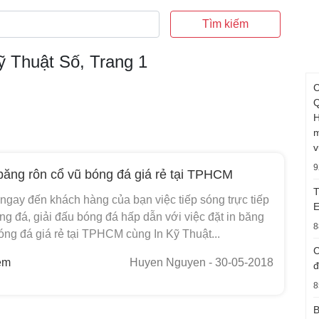
Tìm kiếm
ỹ Thuật Số, Trang 1
C
Q
H
m
v
9
băng rôn cổ vũ bóng đá giá rẻ tại TPHCM
T
ngay đến khách hàng của bạn việc tiếp sóng trực tiếp
E
ng đá, giải đấu bóng đá hấp dẫn với việc đặt in băng
8
óng đá giá rẻ tại TPHCM cùng In Kỹ Thuật...
C
em
Huyen Nguyen
- 30-05-2018
đ
8
B