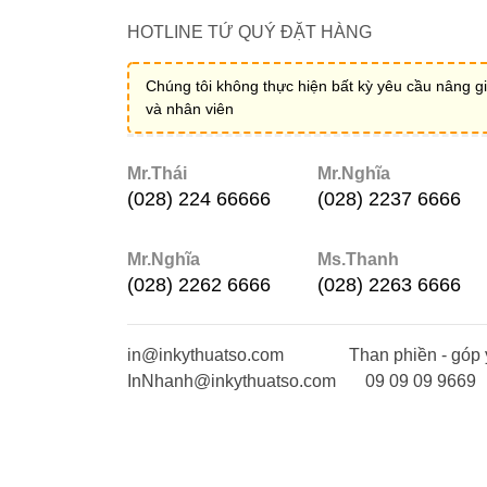
HOTLINE TỨ QUÝ ĐẶT HÀNG
Chúng tôi không thực hiện bất kỳ yêu cầu nâng gi
và nhân viên
Mr.Thái
Mr.Nghĩa
(028) 224 66666
(028) 2237 6666
Mr.Nghĩa
Ms.Thanh
(028) 2262 6666
(028) 2263 6666
in@inkythuatso.com
Than phiền - góp 
InNhanh@inkythuatso.com
09 09 09 9669