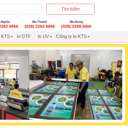
Tìm kiếm
.Nghĩa
Ms.Thanh
Ms.Dung
 2262 6666
(028) 2263 6666
(028) 2268 6666
t KTS
In DTF
In UV
Công ty In KTS