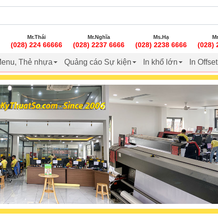
Mr.Thái
Mr.Nghĩa
Ms.Hạ
Mr
(028) 224 66666
(028) 2237 6666
(028) 2238 6666
(028)
enu, Thẻ nhựa
Quảng cáo Sự kiện
In khổ lớn
In Offse