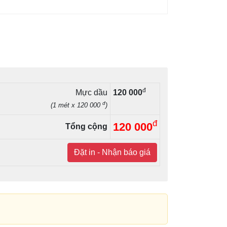
đ
Mực dầu
120 000
đ
(1 mét x 120 000
)
đ
120 000
Tổng cộng
Đặt in - Nhận báo giá