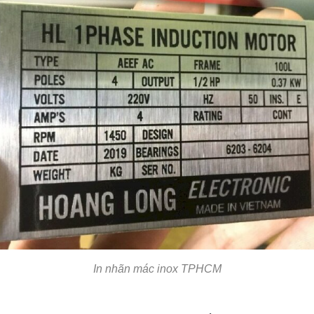
In nhãn mác inox TPHCM