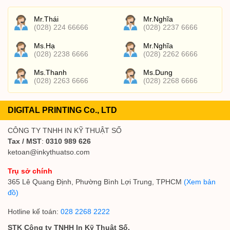
Mr.Thái
Mr.Nghĩa
(028) 224 66666
(028) 2237 6666
Ms.Hạ
Mr.Nghĩa
(028) 2238 6666
(028) 2262 6666
Ms.Thanh
Ms.Dung
(028) 2263 6666
(028) 2268 6666
DIGITAL PRINTING Co., LTD
CÔNG TY TNHH IN KỸ THUẬT SỐ
Tax / MST
:
0310 989 626
ketoan@inkythuatso.com
Trụ sở chính
365 Lê Quang Định, Phường Bình Lợi Trung, TPHCM
(Xem bản
đồ)
Hotline kế toán:
028 2268 2222
STK Công ty TNHH In Kỹ Thuật Số.