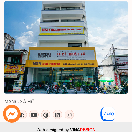
MẠNG XÃ HỘI
inkythuatso.com trên các mạng xã 
Web designed
by
VINA
DESIGN