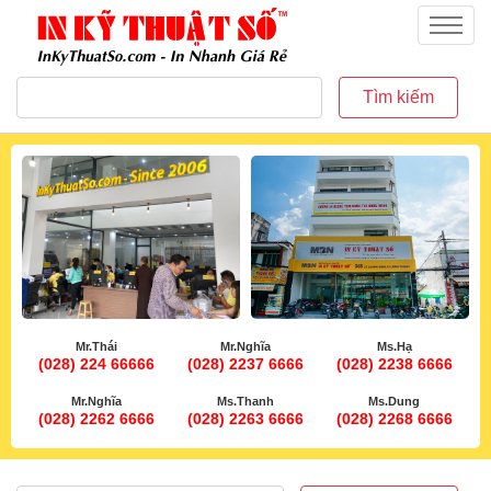
inkythuatso.com
Menu
Tìm kiếm
Mr.Thái
Mr.Nghĩa
Ms.Hạ
(028) 224 66666
(028) 2237 6666
(028) 2238 6666
Mr.Nghĩa
Ms.Thanh
Ms.Dung
(028) 2262 6666
(028) 2263 6666
(028) 2268 6666