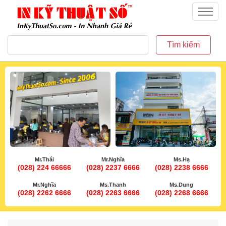
inkythuatso.com
Menu
Tìm kiếm
Mr.Thái
Mr.Nghĩa
Ms.Hạ
(028) 224 66666
(028) 2237 6666
(028) 2238 6666
Mr.Nghĩa
Ms.Thanh
Ms.Dung
(028) 2262 6666
(028) 2263 6666
(028) 2268 6666