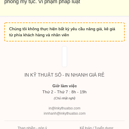
phong mỹ tục. Vi phạm pháp luật
Chúng tôi không thực hiện bất kỳ yêu cầu nâng giá, kê giá
từ phía khách hàng và nhân viên
IN KỸ THUẬT SỐ - IN NHANH GIÁ RẺ
Giờ làm việc
Thứ 2 - Thứ 7 : 8h - 19h
(Chủ nhật nghỉ)
in@inkythuatso.com
innhanh@inkythuatso.com
Than phiền - góp ý
Kế toán / Tuyển dụng: