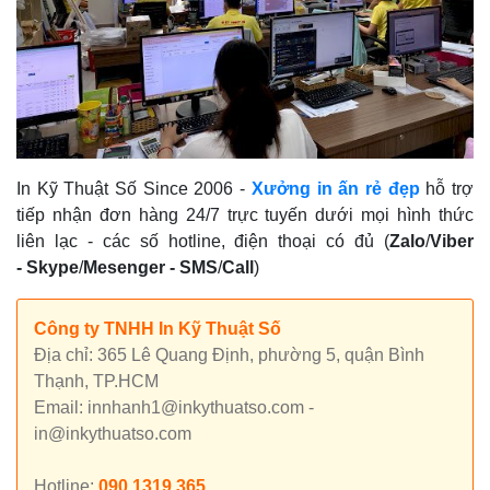
In Kỹ Thuật Số Since 2006
-
Xưởng in ấn rẻ đẹp
hỗ trợ
tiếp nhận đơn hàng 24/7 trực tuyến dưới mọi hình thức
liên lạc - các số hotline, điện thoại có đủ (
Zalo
/
Viber
-
Skype
/
Mesenger
-
SMS
/
Call
)
Công ty TNHH In Kỹ Thuật Số
Địa chỉ: 365 Lê Quang Định, phường 5, quận Bình
Thạnh, TP.HCM
Email: innhanh1@inkythuatso.com -
in@inkythuatso.com
Hotline:
090 1319 365