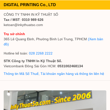
DIGITAL PRINTING Co., LTD
CÔNG TY TNHH IN KỸ THUẬT SỐ
Tax / MST
:
0310 989 626
ketoan@inkythuatso.com
Trụ sở chính
365 Lê Quang Định, Phường Bình Lợi Trung, TPHCM
(Xem bản
đồ)
Hotline kế toán:
028 2268 2222
STK Công ty TNHH In Kỹ Thuật Số.
Vietcombank Đông Sài Gòn HCM:
0531002468134
Thông tin Mã Số Thuế, Tài khoản ngân hàng và thông tin liên hệ