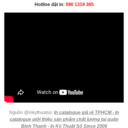
Hotline đặt in:
090 1319 365
Nguồn @inkythuatso:
In catalogue giá rẻ TPHCM - In
catalogue giới thiệu sản phẩm chất lượng tại quận
Bình Thạnh - In Kỹ Thuật Số Since 2006