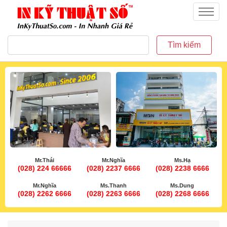
inkythuatso.com
Menu
Tìm kiếm
Mr.Thái
Mr.Nghĩa
Ms.Hạ
(028) 224 66666
(028) 2237 6666
(028) 2238 6666
Mr.Nghĩa
Ms.Thanh
Ms.Dung
(028) 2262 6666
(028) 2263 6666
(028) 2268 6666