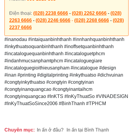
Điện thoại:
(028) 2238 6666
-
(028) 2262 6666
-
(028)
2263 6666
-
(028) 2246 6666
-
(028) 2268 6666
-
(028)
2237 6666
#inanodau #intaiquanbinhthanh #innhanhquanbinhthanh
#inkythuatsoquanbinhthanh #inoffsetquanbinhthanh
#incataloguequanbinhthanh #incataloguetphcm
#indanhmucsanphamtphcm #incataloguegiare
#incataloguegioithieusanpham #incatalogue #design
#inan #printing #digitalprinting #inkythuatso #dichvuinan
#congtyinkythuatso #congtyin #congtyinan
#congtyinanquangcao #congtyinantaihcm
#congtyinquangcao #InKTS #InKyThuatSo #VINADESIGN
#InKyThuatSoSince2006 #BinhThanh #TPHCM
Chuyên mục:
In ấn ở đâu?
In ấn tại Bình Thạnh