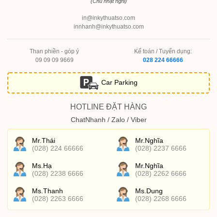
(Chủ nhật nghỉ)
in@inkythuatso.com
innhanh@inkythuatso.com
Than phiền - góp ý
Kế toán / Tuyển dụng:
09 09 09 9669
028 224 66666
Car Parking
HOTLINE ĐẶT HÀNG
ChatNhanh / Zalo / Viber
Mr.Thái
Mr.Nghĩa
(028) 224 66666
(028) 2237 6666
Ms.Hạ
Mr.Nghĩa
(028) 2238 6666
(028) 2262 6666
Ms.Thanh
Ms.Dung
(028) 2263 6666
(028) 2268 6666