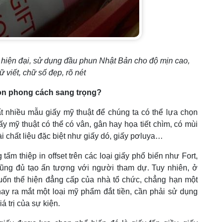
 hiện đại, sử dụng đầu phun Nhật Bản cho độ mịn cao,
 viết, chữ số đẹp, rõ nét
ion phong cách sang trọng?
t nhiều mẫu giấy mỹ thuật để chúng ta có thể lựa chọn
ấy mỹ thuật có thể có vân, gân hay họa tiết chìm, có mùi
i chất liệu đặc biệt như giấy dó, giấy pơluya…
ấm thiệp in offset trên các loại giấy phổ biến như Fort,
ũng đủ tạo ấn tượng với người tham dự. Tuy nhiên, ở
uốn thể hiện đẳng cấp của nhà tổ chức, chẳng hạn một
ay ra mắt một loại mỹ phẩm đắt tiền, cần phải sử dụng
á trị của sự kiện.