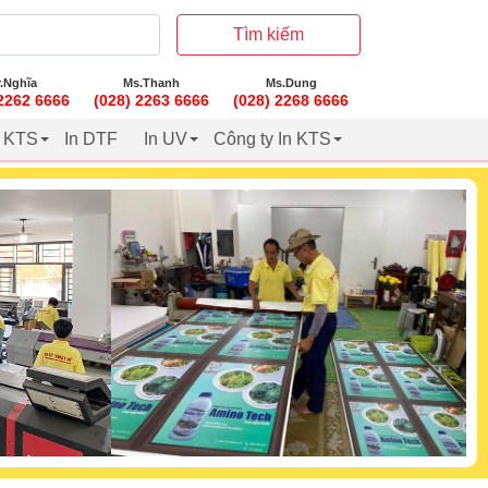
Tìm kiếm
.Nghĩa
Ms.Thanh
Ms.Dung
 2262 6666
(028) 2263 6666
(028) 2268 6666
t KTS
In DTF
In UV
Công ty In KTS