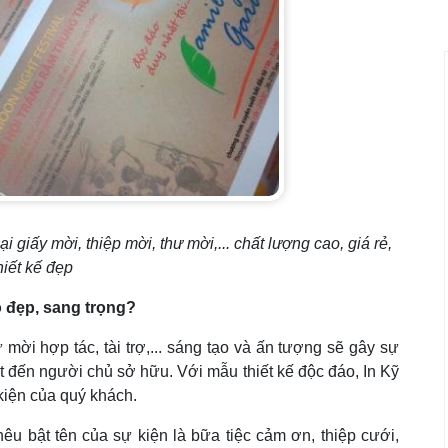
 giấy mời, thiệp mời, thư mời,... chất lượng cao, giá rẻ,
hiết kế đẹp
o đẹp, sang trọng?
 mời hợp tác, tài trợ,... sáng tạo và ấn tượng sẽ gây sự
ất đến người chủ sở hữu. Với mẫu thiết kế độc đáo, In Kỹ
kiện của quý khách.
êu bật tên của sự kiện là bữa tiệc cảm ơn, thiệp cưới,