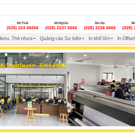
Mr.Thái
Mr.Nghĩa
Ms.Hạ
Mr
(028) 224 66666
(028) 2237 6666
(028) 2238 6666
(028)
enu, Thẻ nhựa
Quảng cáo Sự kiện
In khổ lớn
In Offse