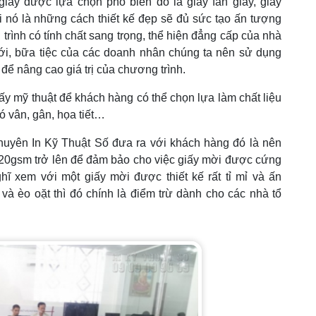
giấy được lựa chọn phổ biến đó là giấy fấn giầy, giấy
ới nó là những cách thiết kế đẹp sẽ đủ sức tạo ấn tượng
rình có tính chất sang trọng, thể hiện đẳng cấp của nhà
i, bữa tiệc của các doanh nhân chúng ta nên sử dụng
 để nâng cao giá trị của chương trình.
iấy mỹ thuật để khách hàng có thể chọn lựa làm chất liệu
ó vân, gân, họa tiết…
 khuyên In Kỹ Thuật Số đưa ra với khách hàng đó là nên
220gsm trở lên để đảm bảo cho việc giấy mời được cứng
ĩ xem với một giấy mời được thiết kế rất tỉ mỉ và ấn
và èo oặt thì đó chính là điểm trừ dành cho các nhà tổ