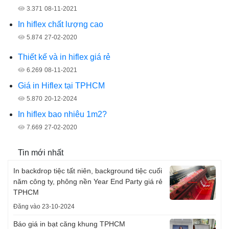
3.371
08-11-2021
In hiflex chất lượng cao
5.874
27-02-2020
Thiết kế và in hiflex giá rẻ
6.269
08-11-2021
Giá in Hiflex tại TPHCM
5.870
20-12-2024
In hiflex bao nhiêu 1m2?
7.669
27-02-2020
Tin mới nhất
In backdrop tiệc tất niên, background tiệc cuối
năm công ty, phông nền Year End Party giá rẻ
TPHCM
Đăng vào 23-10-2024
Báo giá in bạt căng khung TPHCM