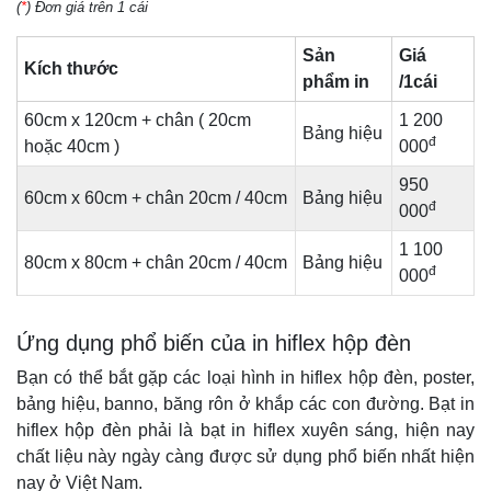
(
*
) Đơn giá trên 1 cái
Sản
Giá
Kích thước
phẩm in
/1cái
60cm x 120cm + chân ( 20cm
1 200
Bảng hiệu
đ
hoặc 40cm )
000
950
60cm x 60cm + chân 20cm / 40cm
Bảng hiệu
đ
000
1 100
80cm x 80cm + chân 20cm / 40cm
Bảng hiệu
đ
000
Ứng dụng phổ biến của in hiflex hộp đèn
Bạn có thể bắt gặp các loại hình in hiflex hộp đèn, poster,
bảng hiệu, banno, băng rôn ở khắp các con đường. Bạt in
hiflex hộp đèn phải là bạt in hiflex xuyên sáng, hiện nay
chất liệu này ngày càng được sử dụng phổ biến nhất hiện
nay ở Việt Nam.