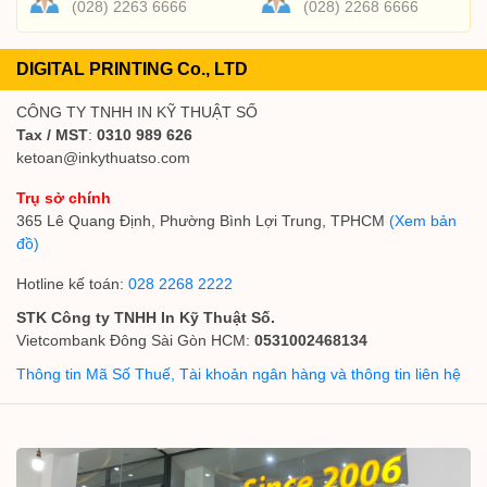
(028) 2263 6666
(028) 2268 6666
DIGITAL PRINTING Co., LTD
CÔNG TY TNHH IN KỸ THUẬT SỐ
Tax / MST
:
0310 989 626
ketoan@inkythuatso.com
Trụ sở chính
365 Lê Quang Định, Phường Bình Lợi Trung, TPHCM
(Xem bản
đồ)
Hotline kế toán:
028 2268 2222
STK Công ty TNHH In Kỹ Thuật Số.
Vietcombank Đông Sài Gòn HCM:
0531002468134
Thông tin Mã Số Thuế, Tài khoản ngân hàng và thông tin liên hệ