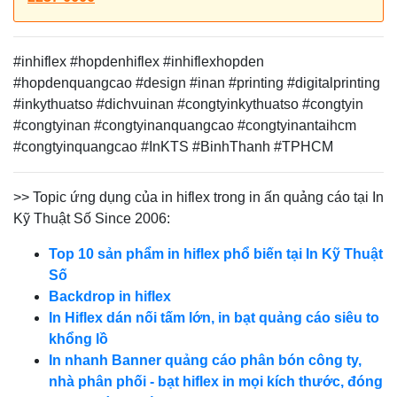
#inhiflex #hopdenhiflex #inhiflexhopden
#hopdenquangcao
#design #inan #printing #digitalprinting
#inkythuatso #dichvuinan #congtyinkythuatso #congtyin
#congtyinan #congtyinanquangcao #congtyinantaihcm
#congtyinquangcao #InKTS #BinhThanh #TPHCM
>> Topic ứng dụng của in hiflex trong in ấn quảng cáo tại In
Kỹ Thuật Số Since 2006:
Top 10 sản phẩm in hiflex phổ biến tại In Kỹ Thuật
Số
Backdrop in hiflex
In Hiflex dán nối tấm lớn, in bạt quảng cáo siêu to
khổng lồ
In nhanh Banner quảng cáo phân bón công ty,
nhà phân phối - bạt hiflex in mọi kích thước, đóng