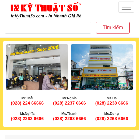
inkythuatso.com
Menu
Tìm kiếm
Mr.Thái
Mr.Nghĩa
Ms.Hạ
(028) 224 66666
(028) 2237 6666
(028) 2238 6666
Mr.Nghĩa
Ms.Thanh
Ms.Dung
(028) 2262 6666
(028) 2263 6666
(028) 2268 6666