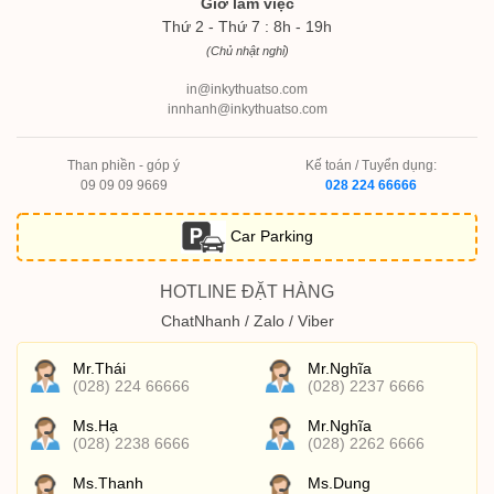
Giờ làm việc
Thứ 2 - Thứ 7 : 8h - 19h
(Chủ nhật nghỉ)
in@inkythuatso.com
innhanh@inkythuatso.com
Than phiền - góp ý
Kế toán / Tuyển dụng:
09 09 09 9669
028 224 66666
Car Parking
HOTLINE ĐẶT HÀNG
ChatNhanh / Zalo / Viber
Mr.Thái
Mr.Nghĩa
(028) 224 66666
(028) 2237 6666
Ms.Hạ
Mr.Nghĩa
(028) 2238 6666
(028) 2262 6666
Ms.Thanh
Ms.Dung