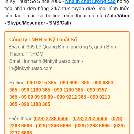
In Kỹ Thuật Số Since 2006
-
Nhà in chất lượng cao
hỗ trợ
tiếp nhận đơn hàng 24/7 trực tuyến dưới mọi hình thức
liên lạc - các số hotline, điện thoại có đủ (
Zalo
/
Viber
-
Skype
/
Mesenger
-
SMS
/
Call
)
Công ty TNHH In Kỹ Thuật Số
Địa chỉ: 365 Lê Quang Định, phường 5, quận Bình
Thạnh, TP.HCM
Email: innhanh@inkythuatso.com -
in@inkythuatso.com
Hotline:
090 9215 365
-
090 6961 365
-
090 6863
365
-
090 1189 365
-
090 1180 365
-
090 9357
365
-
09 09 09 96 69
-
090 9212 365
-
090 9213
365
-
090 1188 365
Điện thoại:
(028) 2238 6666
-
(028) 2262 6666
-
(028)
2263 6666
-
(028) 2246 6666
-
(028) 2268 6666
-
(028)
2237 6666