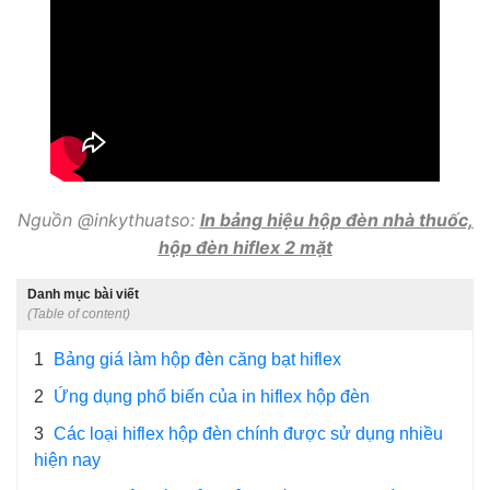
Nguồn @inkythuatso:
In bảng hiệu hộp đèn nhà thuốc,
hộp đèn hiflex 2 mặt
Danh mục bài viết
(Table of content)
1
Bảng giá làm hộp đèn căng bạt hiflex
2
Ứng dụng phổ biến của in hiflex hộp đèn
3
Các loại hiflex hộp đèn chính được sử dụng nhiều
hiện nay