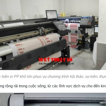
iện in PP khổ lớn phục vụ chương trình hội thảo, sự kiện, thực
g rộng rãi trong cuộc sống, từ các lĩnh vực dịch vụ cho đến 