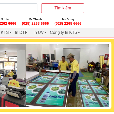
Tìm kiếm
.Nghĩa
Ms.Thanh
Ms.Dung
 2262 6666
(028) 2263 6666
(028) 2268 6666
t KTS
In DTF
In UV
Công ty In KTS