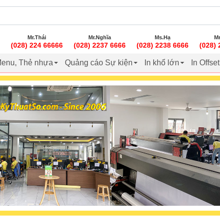
Mr.Thái
Mr.Nghĩa
Ms.Hạ
Mr
(028) 224 66666
(028) 2237 6666
(028) 2238 6666
(028)
enu, Thẻ nhựa
Quảng cáo Sự kiện
In khổ lớn
In Offse