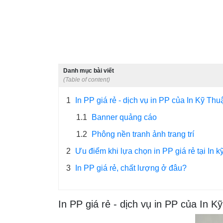
Danh mục bài viết
(Table of content)
1
In PP giá rẻ - dịch vụ in PP của In Kỹ Th
1.1
Banner quảng cáo
1.2
Phông nền tranh ảnh trang trí
2
Ưu điểm khi lựa chọn in PP giá rẻ tại In k
3
In PP giá rẻ, chất lượng ở đâu?
In PP giá rẻ - dịch vụ in PP của In 