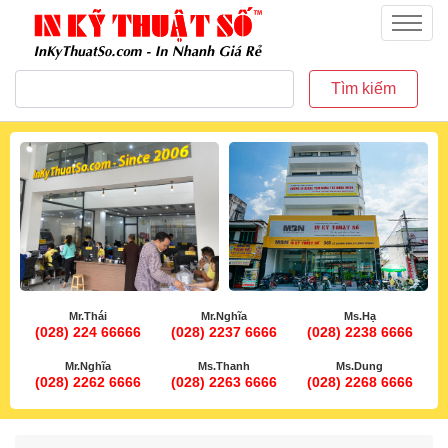
inkythuatso.com
Menu
Tìm kiếm
Mr.Thái
Mr.Nghĩa
Ms.Hạ
(028) 224 66666
(028) 2237 6666
(028) 2238 6666
Mr.Nghĩa
Ms.Thanh
Ms.Dung
(028) 2262 6666
(028) 2263 6666
(028) 2268 6666