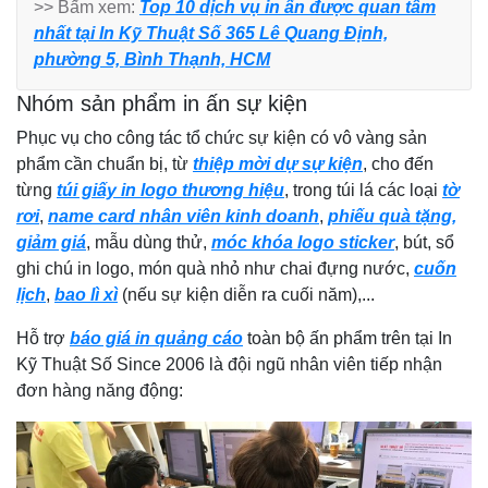
>> Bấm xem:
Top 10 dịch vụ in ấn được quan tâm
nhất tại In Kỹ Thuật Số 365 Lê Quang Định,
phường 5, Bình Thạnh, HCM
Nhóm sản phẩm in ấn sự kiện
Phục vụ cho công tác tổ chức sự kiện có vô vàng sản
phẩm cần chuẩn bị, từ
thiệp mời dự sự kiện
, cho đến
từng
túi giấy in logo thương hiệu
, trong túi lá các loại
tờ
rơi
,
name card nhân viên kinh doanh
,
phiếu quà tặng,
giảm giá
, mẫu dùng thử,
móc khóa logo sticker
, bút, sổ
ghi chú in logo, món quà nhỏ như chai đựng nước,
cuốn
lịch
,
bao lì xì
(nếu sự kiện diễn ra cuối năm),...
Hỗ trợ
báo giá in quảng cáo
toàn bộ ấn phẩm trên tại In
Kỹ Thuật Số Since 2006 là đội ngũ nhân viên tiếp nhận
đơn hàng năng động: