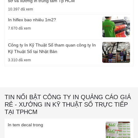
sở và xưởng in trung tâm Tp HCM
10.397 đã xem
In hiflex bao nhiêu 1m2?
7.670 đã xem
Công ty In Kỹ Thuật Số tham quan công ty In
Kỹ Thuật Số tại Nhật Bản
3.310 đã xem
TIN NỔI BẬT CÔNG TY IN QUẢNG CÁO GIÁ
RẺ - XƯỞNG IN KỸ THUẬT SỐ TRỰC TIẾP
TẠI TPHCM
In tem decal trong