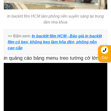
In backlit film HCM làm phông nền xuyên sáng tại trung
tâm nha khoa
>> Bấm xem:
In backlit film HCM - Báo giá in backlit
film có keo, không keo làm hộp đèn, phông nền
cao cấp
in quảng cáo bảng menu treo tường cở lớn
Gọi