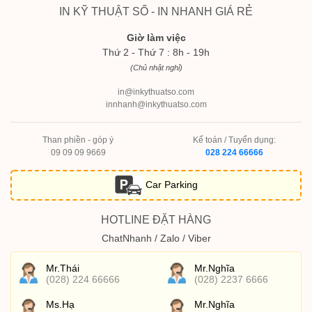
IN KỸ THUẬT SỐ - IN NHANH GIÁ RẺ
Giờ làm việc
Thứ 2 - Thứ 7 : 8h - 19h
(Chủ nhật nghỉ)
in@inkythuatso.com
innhanh@inkythuatso.com
Than phiền - góp ý
Kế toán / Tuyển dụng:
09 09 09 9669
028 224 66666
Car Parking
HOTLINE ĐẶT HÀNG
ChatNhanh / Zalo / Viber
Mr.Thái
Mr.Nghĩa
(028) 224 66666
(028) 2237 6666
Ms.Hạ
Mr.Nghĩa