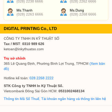
(028) 2238 6666
(028) 2262 6666
Ms.Thanh
Ms.Dung
(028) 2263 6666
(028) 2268 6666
DIGITAL PRINTING Co., LTD
CÔNG TY TNHH IN KỸ THUẬT SỐ
Tax / MST
:
0310 989 626
ketoan@inkythuatso.com
Trụ sở chính
365 Lê Quang Định, Phường Bình Lợi Trung, TPHCM
(Xem bản
đồ)
Hotline kế toán:
028 2268 2222
STK Công ty TNHH In Kỹ Thuật Số.
Vietcombank Đông Sài Gòn HCM:
0531002468134
Thông tin Mã Số Thuế, Tài khoản ngân hàng và thông tin liên hệ