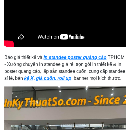
Báo giá thiết kế và
in standee poster quảng cáo
TPHCM
- Xưởng chuyên in standee giá rẻ, trọn gói in thiết kế & in
poster quảng cáo, lắp sẵn standee cuốn, cung cấp standee
sỉ lẻ, bán
kệ X, giá cuốn, roll up
, banner mọi kích thước.