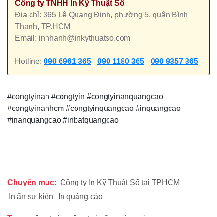
Công ty TNHH In Kỹ Thuật Số
Địa chỉ: 365 Lê Quang Định, phường 5, quận Bình
Thạnh, TP.HCM
Email: innhanh@inkythuatso.com
Hotline:
090 6961 365
-
090 1180 365
-
090 9357 365
#congtyinan #congtyin #congtyinanquangcao
#congtyinanhcm #congtyinquangcao #inquangcao
#inanquangcao #inbatquangcao
Chuyên mục:
Công ty In Kỹ Thuật Số tại TPHCM
In ấn sự kiện
In quảng cáo