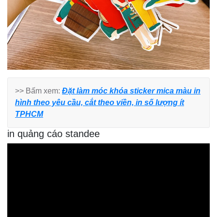
>> Bấm xem:
Đặt làm móc khóa sticker mica màu in
hình theo yêu cầu, cắt theo viền, in số lượng ít
TPHCM
in quảng cáo standee