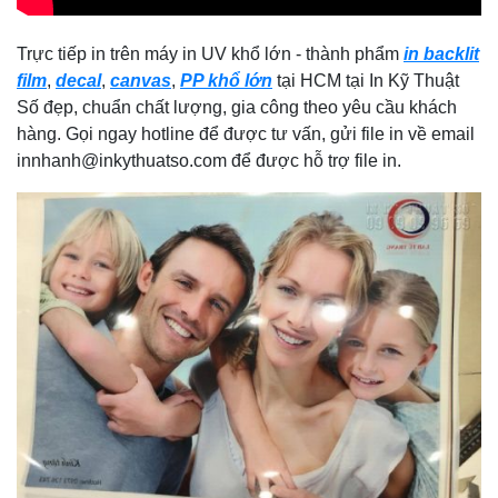
Trực tiếp in trên máy in UV khổ lớn - thành phẩm
in backlit
film
,
decal
,
canvas
,
PP khổ lớn
tại HCM tại In Kỹ Thuật
Số đẹp, chuẩn chất lượng, gia công theo yêu cầu khách
hàng. Gọi ngay hotline để được tư vấn, gửi file in về email
innhanh@inkythuatso.com để được hỗ trợ file in.