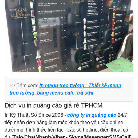
>> Bấm xem:
In menu treo tường - Thiết kế menu
treo tường, bảng menu cafe, trà sữa
Dịch vụ in quảng cáo giá rẻ TPHCM
In Kỹ Thuật Số Since 2006 -
công ty in quảng cáo
24/7
tiếp nhận đơn hàng làm móc khóa theo yêu cầu online
dưới mọi hình thức liên lạc - các số hotline, điện thoại có
đủ (
Zalo
/
ChatNhanh
/
Viber -
Skype
/
Mesenger
/
SMS
/
Call
)