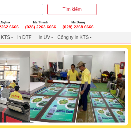
Tìm kiếm
.Nghĩa
Ms.Thanh
Ms.Dung
 2262 6666
(028) 2263 6666
(028) 2268 6666
t KTS
In DTF
In UV
Công ty In KTS