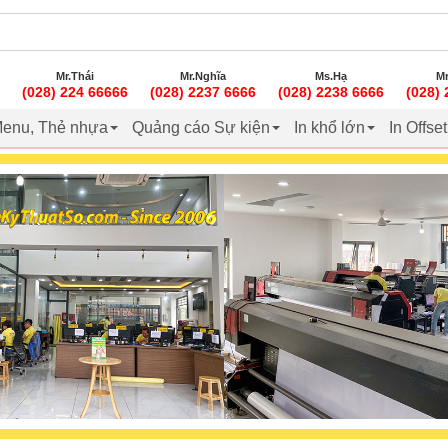
Mr.Thái
Mr.Nghĩa
Ms.Hạ
Mr
(028) 224 66666
(028) 2237 6666
(028) 2238 6666
(028)
enu, Thẻ nhựa
Quảng cáo Sự kiện
In khổ lớn
In Offse