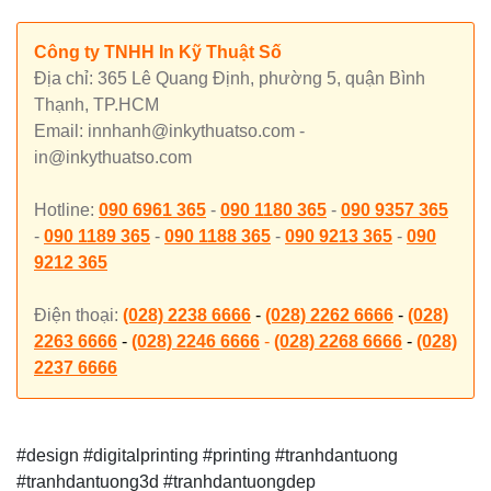
Công ty TNHH In Kỹ Thuật Số
Địa chỉ: 365 Lê Quang Định, phường 5, quận Bình
Thạnh, TP.HCM
Email: innhanh@inkythuatso.com -
in@inkythuatso.com
Hotline:
090 6961 365
-
090 1180 365
-
090 9357 365
-
090 1189 365
-
090 1188 365
-
090 9213 365
-
090
9212 365
Điện thoại:
(028) 2238 6666
-
(028) 2262 6666
-
(028)
2263 6666
-
(028) 2246 6666
-
(028) 2268 6666
-
(028)
2237 6666
#design #digitalprinting #printing #tranhdantuong
#tranhdantuong3d #tranhdantuongdep