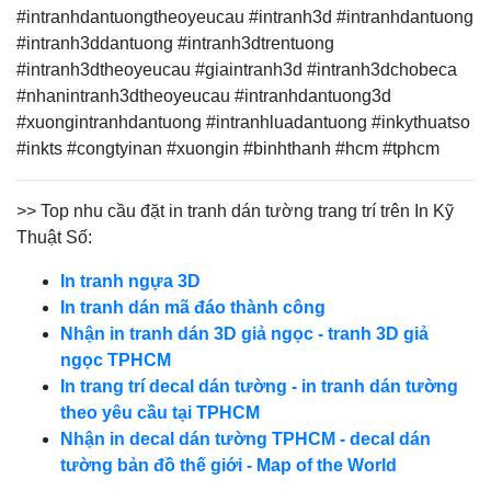
#intranhdantuongtheoyeucau #intranh3d #intranhdantuong
#intranh3ddantuong #intranh3dtrentuong
#intranh3dtheoyeucau #giaintranh3d #intranh3dchobeca
#nhanintranh3dtheoyeucau #intranhdantuong3d
#xuongintranhdantuong #intranhluadantuong #inkythuatso
#inkts #congtyinan #xuongin #binhthanh #hcm #tphcm
>> Top nhu cầu đặt in tranh dán tường trang trí trên In Kỹ
Thuật Số:
In tranh ngựa 3D
In tranh dán mã đáo thành công
Nhận in tranh dán 3D giả ngọc - tranh 3D giả
ngọc TPHCM
In trang trí decal dán tường - in tranh dán tường
theo yêu cầu tại TPHCM
Nhận in decal dán tường TPHCM - decal dán
tường bản đồ thế giới - Map of the World