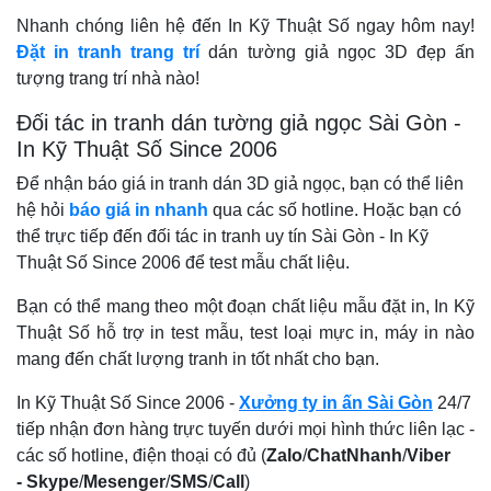
Nhanh chóng liên hệ đến In Kỹ Thuật Số ngay hôm nay!
Đặt in tranh trang trí
dán tường giả ngọc 3D đẹp ấn
tượng trang trí nhà nào!
Đối tác in tranh dán tường giả ngọc Sài Gòn -
In Kỹ Thuật Số Since 2006
Để nhận báo giá in tranh dán 3D giả ngọc, bạn có thể liên
hệ hỏi
báo giá in nhanh
qua các số hotline.
Hoặc bạn có
thể trực tiếp đến đối tác in tranh uy tín Sài Gòn -
In Kỹ
Thuật Số Since 2006 để test mẫu chất liệu.
Bạn có thể mang theo một đoạn chất liệu mẫu đặt in, In Kỹ
Thuật Số hỗ trợ in test mẫu, test loại mực in, máy in nào
mang đến chất lượng tranh in tốt nhất cho bạn.
In Kỹ Thuật Số Since 2006 -
Xưởng ty in ấn Sài Gòn
24/7
tiếp nhận đơn hàng trực tuyến dưới mọi hình thức liên lạc -
các số hotline, điện thoại có đủ (
Zalo
/
ChatNhanh
/
Viber
-
Skype
/
Mesenger
/
SMS
/
Call
)