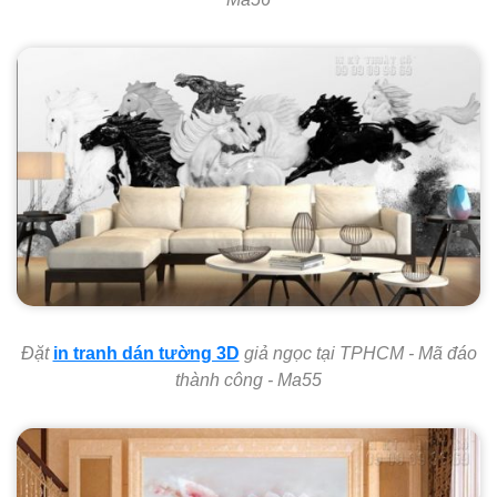
Đặt
in tranh dán tường 3D
giả ngọc tại TPHCM - Mã đáo
thành công - Ma55