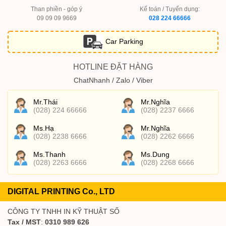
Than phiền - góp ý
Kế toán / Tuyển dụng:
09 09 09 9669
028 224 66666
Car Parking
HOTLINE ĐẶT HÀNG
ChatNhanh / Zalo / Viber
Mr.Thái
Mr.Nghĩa
(028) 224 66666
(028) 2237 6666
Ms.Hạ
Mr.Nghĩa
(028) 2238 6666
(028) 2262 6666
Ms.Thanh
Ms.Dung
(028) 2263 6666
(028) 2268 6666
DIGITAL PRINTING Co., LTD
CÔNG TY TNHH IN KỸ THUẬT SỐ
Tax / MST
:
0310 989 626