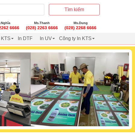
Tìm kiếm
.Nghĩa
Ms.Thanh
Ms.Dung
 2262 6666
(028) 2263 6666
(028) 2268 6666
t KTS
In DTF
In UV
Công ty In KTS