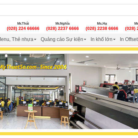
Mr.Thái
Mr.Nghĩa
Ms.Hạ
Mr
(028) 224 66666
(028) 2237 6666
(028) 2238 6666
(028)
enu, Thẻ nhựa
Quảng cáo Sự kiện
In khổ lớn
In Offse