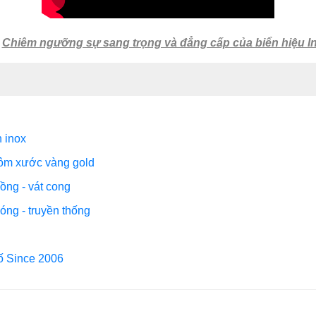
:
Chiêm ngưỡng sự sang trọng và đẳng cấp của biển hiệu 
n inox
hôm xước vàng gold
ồng - vát cong
óng - truyền thống
Số Since 2006