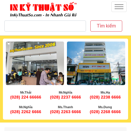
inkythuatso.com
Menu
Tìm kiếm
Mr.Thái
Mr.Nghĩa
Ms.Hạ
(028) 224 66666
(028) 2237 6666
(028) 2238 6666
Mr.Nghĩa
Ms.Thanh
Ms.Dung
(028) 2262 6666
(028) 2263 6666
(028) 2268 6666