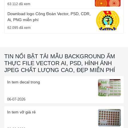
63.112 đã xem
Download logo Công Đoàn Vector, PSD, CDR,
Ai, PNG miễn phí
62.095 đã xem
TIN NỔI BẬT TẢI MẪU BACKGROUND ẨM
THỰC FILE VECTOR AI, PSD, HÌNH ẢNH
JPEG CHẤT LƯỢNG CAO, ĐẸP MIỄN PHÍ
In tem decal trong
06-07-2026
In tem vỡ giá rẻ