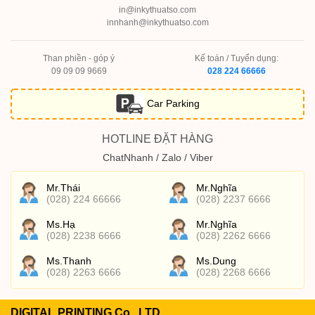
in@inkythuatso.com
innhanh@inkythuatso.com
Than phiền - góp ý
Kế toán / Tuyển dụng:
09 09 09 9669
028 224 66666
Car Parking
HOTLINE ĐẶT HÀNG
ChatNhanh / Zalo / Viber
Mr.Thái
Mr.Nghĩa
(028) 224 66666
(028) 2237 6666
Ms.Hạ
Mr.Nghĩa
(028) 2238 6666
(028) 2262 6666
Ms.Thanh
Ms.Dung
(028) 2263 6666
(028) 2268 6666
DIGITAL PRINTING Co., LTD