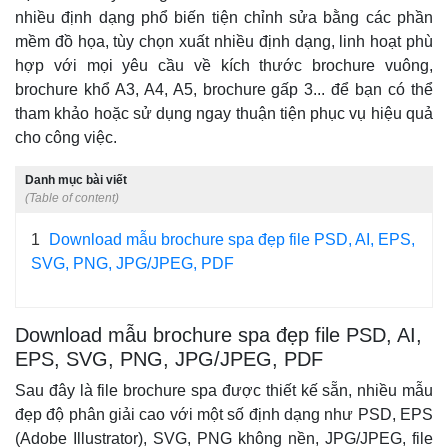
nhiều định dạng phổ biến tiện chỉnh sửa bằng các phần
mềm đồ họa, tùy chọn xuất nhiều định dạng, linh hoạt phù
hợp với mọi yêu cầu về kích thước brochure vuông,
brochure khổ A3, A4, A5, brochure gấp 3... để bạn có thể
tham khảo hoặc sử dụng ngay thuận tiện phục vụ hiệu quả
cho công việc.
Danh mục bài viết
(Table of content)
1
Download mẫu brochure spa đẹp file PSD, AI, EPS,
SVG, PNG, JPG/JPEG, PDF
Download mẫu brochure spa đẹp file PSD, AI,
EPS, SVG, PNG, JPG/JPEG, PDF
Sau đây là file brochure spa được thiết kế sẵn, nhiều mẫu
đẹp độ phân giải cao với một số định dạng như PSD, EPS
(Adobe Illustrator), SVG, PNG không nền, JPG/JPEG, file