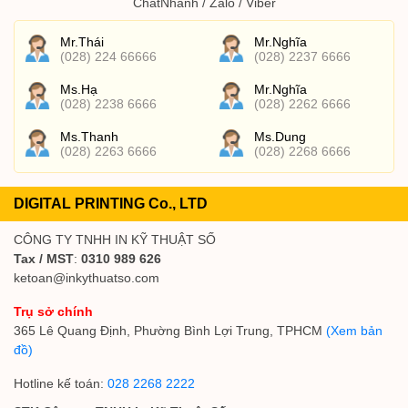
ChatNhanh / Zalo / Viber
Mr.Thái
Mr.Nghĩa
(028) 224 66666
(028) 2237 6666
Ms.Hạ
Mr.Nghĩa
(028) 2238 6666
(028) 2262 6666
Ms.Thanh
Ms.Dung
(028) 2263 6666
(028) 2268 6666
DIGITAL PRINTING Co., LTD
CÔNG TY TNHH IN KỸ THUẬT SỐ
Tax / MST
:
0310 989 626
ketoan@inkythuatso.com
Trụ sở chính
365 Lê Quang Định, Phường Bình Lợi Trung, TPHCM
(Xem bản
đồ)
Hotline kế toán:
028 2268 2222