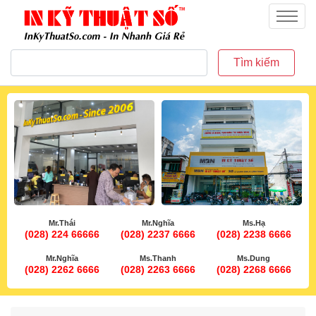
inkythuatso.com
Menu
Tìm kiếm
Mr.Thái
Mr.Nghĩa
Ms.Hạ
(028) 224 66666
(028) 2237 6666
(028) 2238 6666
Mr.Nghĩa
Ms.Thanh
Ms.Dung
(028) 2262 6666
(028) 2263 6666
(028) 2268 6666