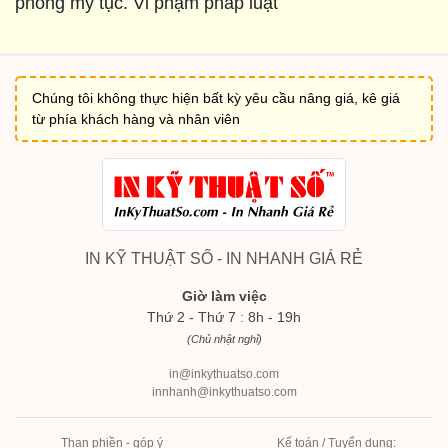
phong mỹ tục. Vi phạm pháp luật
Chúng tôi không thực hiện bất kỳ yêu cầu nâng giá, kê giá
từ phía khách hàng và nhân viên
IN KỸ THUẬT SỐ - IN NHANH GIÁ RẺ
Giờ làm việc
Thứ 2 - Thứ 7 : 8h - 19h
(Chủ nhật nghỉ)
in@inkythuatso.com
innhanh@inkythuatso.com
Than phiền - góp ý
Kế toán / Tuyển dụng: