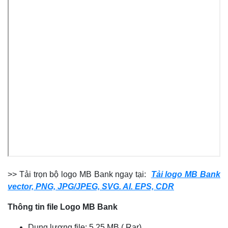
>> Tải trọn bộ
logo MB Bank ngay tại:
Tải logo MB Bank
vector, PNG, JPG/JPEG, SVG. AI. EPS, CDR
Thông tin file Logo
MB Bank
Dung lượng file: 5.25 MB (.Rar)