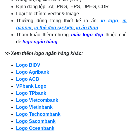
Định dạng tệp: .AI; .PNG, .EPS, .JPEG, CDR
Loại file chỉnh: Vector & Image
Thường dùng trong thiết kế in ấn:
in logo
,
in
banner
,
in thẻ đeo sự kiện
,
in áo thun
Tham khảo thêm những
mẫu logo đẹp
thuộc chủ
đề
logo ngân hàng
>> Xem thêm logo ngân hàng khác:
Logo BIDV
Logo Agribank
Logo ACB
VPbank Logo
Logo TPbank
Logo Vietcombank
Logo Vietinbank
Logo Techcombank
Logo Sacombank
Logo Oceanbank