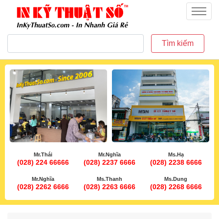
inkythuatso.com
Menu
Tìm kiếm
Mr.Thái
Mr.Nghĩa
Ms.Hạ
(028) 224 66666
(028) 2237 6666
(028) 2238 6666
Mr.Nghĩa
Ms.Thanh
Ms.Dung
(028) 2262 6666
(028) 2263 6666
(028) 2268 6666