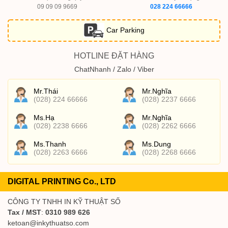
09 09 09 9669
028 224 66666
Car Parking
HOTLINE ĐẶT HÀNG
ChatNhanh / Zalo / Viber
Mr.Thái
Mr.Nghĩa
(028) 224 66666
(028) 2237 6666
Ms.Hạ
Mr.Nghĩa
(028) 2238 6666
(028) 2262 6666
Ms.Thanh
Ms.Dung
(028) 2263 6666
(028) 2268 6666
DIGITAL PRINTING Co., LTD
CÔNG TY TNHH IN KỸ THUẬT SỐ
Tax / MST
:
0310 989 626
ketoan@inkythuatso.com