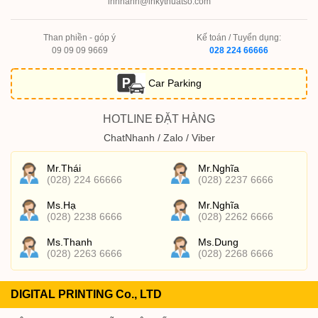
innhanh@inkythuatso.com
Than phiền - góp ý
Kế toán / Tuyển dụng:
09 09 09 9669
028 224 66666
Car Parking
HOTLINE ĐẶT HÀNG
ChatNhanh / Zalo / Viber
Mr.Thái
Mr.Nghĩa
(028) 224 66666
(028) 2237 6666
Ms.Hạ
Mr.Nghĩa
(028) 2238 6666
(028) 2262 6666
Ms.Thanh
Ms.Dung
(028) 2263 6666
(028) 2268 6666
DIGITAL PRINTING Co., LTD