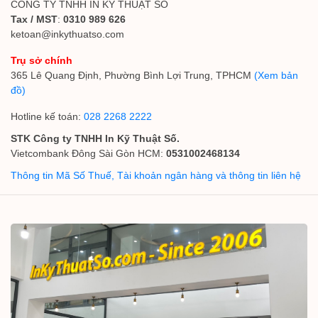
CÔNG TY TNHH IN KỸ THUẬT SỐ
Tax / MST
:
0310 989 626
ketoan@inkythuatso.com
Trụ sở chính
365 Lê Quang Định, Phường Bình Lợi Trung, TPHCM
(Xem bản
đồ)
Hotline kế toán:
028 2268 2222
STK Công ty TNHH In Kỹ Thuật Số.
Vietcombank Đông Sài Gòn HCM:
0531002468134
Thông tin Mã Số Thuế, Tài khoản ngân hàng và thông tin liên hệ