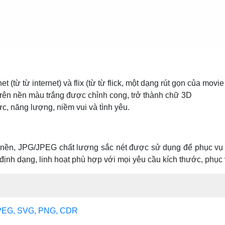
et (từ từ internet) và flix (từ từ flick, một dạng rút gọn của movie
trên nền màu trắng được chỉnh cong, trở thành chữ 3D
ực, năng lượng, niềm vui và tình yêu.
nền, JPG/JPEG chất lượng sắc nét được sử dụng để phục vụ cho
 định dạng, linh hoạt phù hợp với mọi yêu cầu kích thước, phục
, JPEG, SVG, PNG, CDR