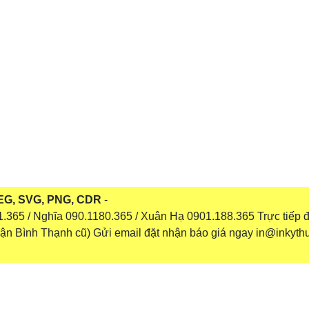
 JPEG, SVG, PNG, CDR
-
365 / Nghĩa 090.1180.365 / Xuân Hạ 0901.188.365 Trực tiếp đ
n Bình Thạnh cũ) Gửi email đặt nhận báo giá ngay in@inkyth