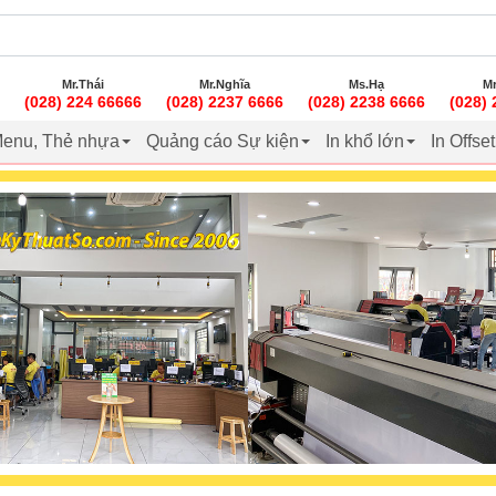
Mr.Thái
Mr.Nghĩa
Ms.Hạ
Mr
(028) 224 66666
(028) 2237 6666
(028) 2238 6666
(028)
enu, Thẻ nhựa
Quảng cáo Sự kiện
In khổ lớn
In Offse