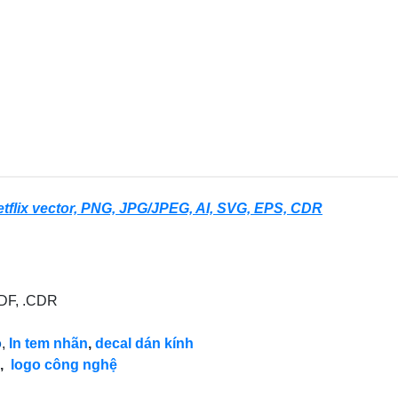
etflix vector, PNG, JPG/JPEG, AI, SVG, EPS, CDR
PDF, .CDR
o
,
In tem nhãn
,
decal dán kính
,
logo công nghệ