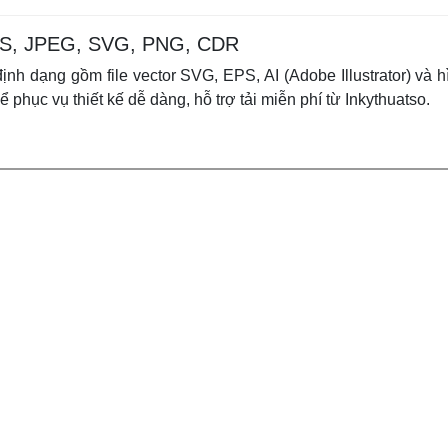
, EPS, JPEG, SVG, PNG, CDR
định dạng gồm file vector SVG, EPS, AI (Adobe Illustrator) và
ể phục vụ thiết kế dễ dàng, hỗ trợ tải miễn phí từ Inkythuatso.