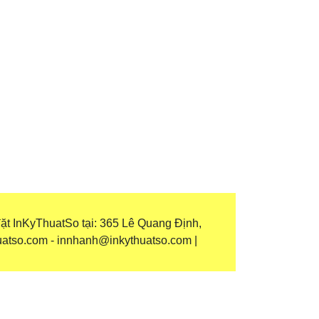
ặt InKyThuatSo tại: 365 Lê Quang Định,
uatso.com - innhanh@inkythuatso.com |