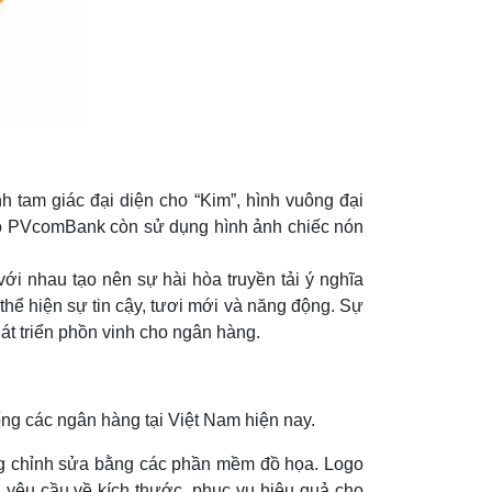
tam giác đại diện cho “Kim”, hình vuông đại
ogo PVcomBank còn sử dụng hình ảnh chiếc nón
 nhau tạo nên sự hài hòa truyền tải ý nghĩa
 thể hiện sự tin cậy, tươi mới và năng động. Sự
át triển phồn vinh cho ngân hàng.
g các ngân hàng tại Việt Nam hiện nay.
ng chỉnh sửa bằng các phần mềm đồ họa. Logo
 yêu cầu về kích thước, phục vụ hiệu quả cho