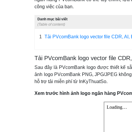
công việc của bạn.
Danh mục bài viết
(Table of content)
1
Tải PVcomBank logo vector file CDR, A
Tải PVcomBank logo vector file CD
Sau đây là PVcomBank logo được thiết kế sẵn
ảnh logo PVcomBank PNG, JPG/JPEG không nền,
hỗ trợ tải miễn phí từ InKyThuatSo.
Xem trước hình ảnh logo ngân hàng PVc