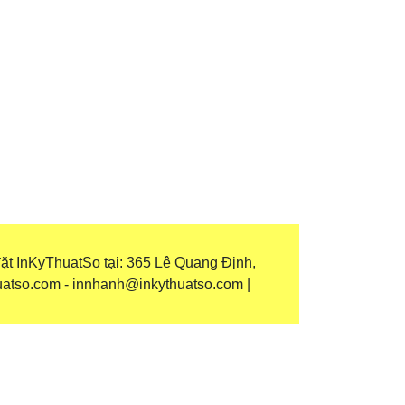
ặt InKyThuatSo tại: 365 Lê Quang Định,
uatso.com - innhanh@inkythuatso.com |