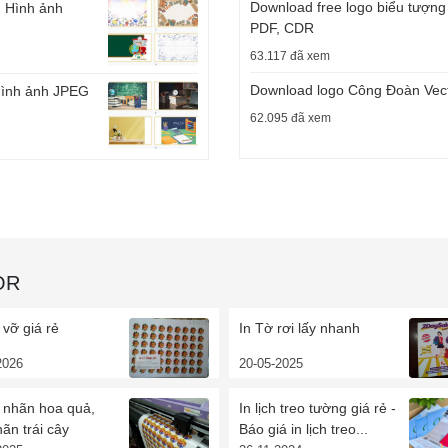
Download free logo biểu tượng 
, Hình ảnh
PDF, CDR
63.117 đã xem
Download logo Công Đoàn Vect
 Hình ảnh JPEG
62.095 đã xem
OR
 vỡ giá rẻ
In Tờ rơi lấy nhanh
2026
20-05-2025
 nhãn hoa quả,
In lịch treo tường giá rẻ -
ãn trái cây
Báo giá in lịch treo...