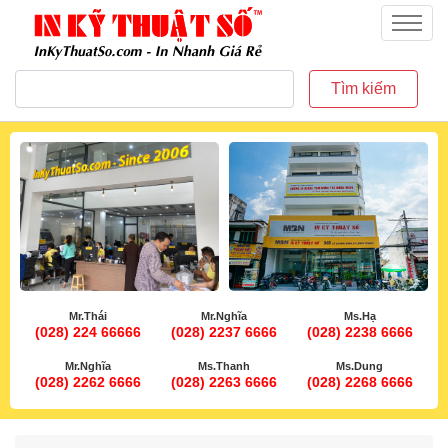
inkythuatso.com
Menu
Tìm kiếm
Mr.Thái
Mr.Nghĩa
Ms.Hạ
(028) 224 66666
(028) 2237 6666
(028) 2238 6666
Mr.Nghĩa
Ms.Thanh
Ms.Dung
(028) 2262 6666
(028) 2263 6666
(028) 2268 6666