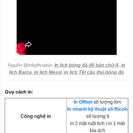
Nguồn @inkythuatso:
In lịch bóng đá để bàn chữ A, in
lịch Barca, in lịch Messi, in lịch Tết cầu thủ bóng đá
Quy cách in:
In Offset
số lượng lớn
In nhanh kỹ thuật số Ricoh
Công nghệ in
số lượng ít
in 2 mặt ruột lịch | in 1 mặt
bìa lịch