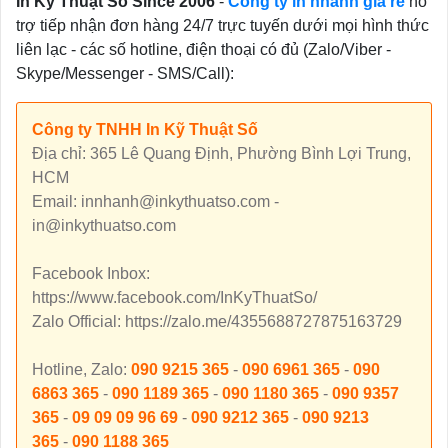
In Kỹ Thuật Số Since 2006
-
Công ty in nhanh giá rẻ
hỗ
trợ tiếp nhận đơn hàng 24/7 trực tuyến dưới mọi hình thức
liên lạc - các số hotline, điện thoại có đủ (Zalo/Viber -
Skype/Messenger - SMS/Call):
Công ty TNHH In Kỹ Thuật Số
Địa chỉ: 365 Lê Quang Định, Phường Bình Lợi Trung,
HCM
Email: innhanh@inkythuatso.com -
in@inkythuatso.com
Facebook Inbox:
https://www.facebook.com/InKyThuatSo/
Zalo Official: https://zalo.me/4355688727875163729
Hotline, Zalo:
090 9215 365
-
090 6961 365
-
090
6863 365
-
090 1189 365
-
090 1180 365
-
090 9357
365
-
09 09 09 96 69
-
090 9212 365
-
090 9213
365
-
090 1188 365