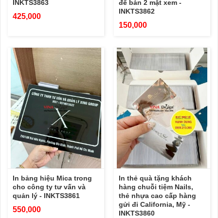
INKTS3863
để bàn 2 mặt xem -
INKTS3862
425,000
150,000
In bảng hiệu Mica trong
In thẻ quà tặng khách
cho công ty tư vấn và
hàng chuỗi tiệm Nails,
quản lý - INKTS3861
thẻ nhựa cao cấp hàng
gửi đi California, Mỹ -
550,000
INKTS3860