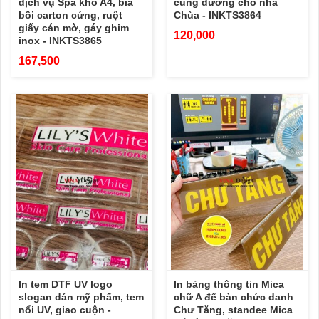
dịch vụ Spa khổ A4, bìa
cúng dường cho nhà
bồi carton cứng, ruột
Chùa - INKTS3864
giấy cán mờ, gáy ghim
120,000
inox - INKTS3865
167,500
In tem DTF UV logo
In bảng thông tin Mica
slogan dán mỹ phẩm, tem
chữ A để bàn chức danh
nổi UV, giao cuộn -
Chư Tăng, standee Mica