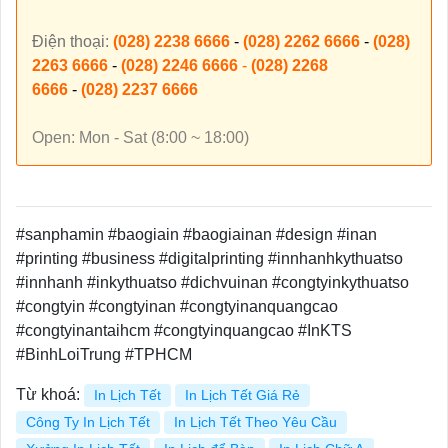
Điện thoại:
(028) 2238 6666
-
(028) 2262 6666
-
(028)
2263 6666
-
(028) 2246 6666
-
(028) 2268
6666
-
(028) 2237 6666
Open: Mon - Sat (8:00 ~ 18:00)
#sanphamin #baogiain #baogiainan #design #inan
#printing #business #digitalprinting #innhanhkythuatso
#innhanh #inkythuatso #dichvuinan #congtyinkythuatso
#congtyin #congtyinan #congtyinanquangcao
#congtyinantaihcm #congtyinquangcao #InKTS
#BinhLoiTrung #TPHCM
Từ khoá:
In Lịch Tết
In Lịch Tết Giá Rẻ
Công Ty In Lịch Tết
In Lịch Tết Theo Yêu Cầu