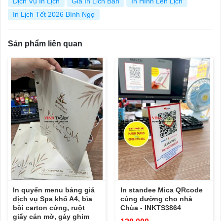
Dịch Vụ In Lịch
Giá In Lịch Bàn
In Hình Lên Lịch
In Lịch Tết 2026 Bính Ngọ
Sản phẩm liên quan
In quyển menu bảng giá
In standee Mica QRcode
dịch vụ Spa khổ A4, bìa
cúng dường cho nhà
bồi carton cứng, ruột
Chùa - INKTS3864
giấy cán mờ, gáy ghim