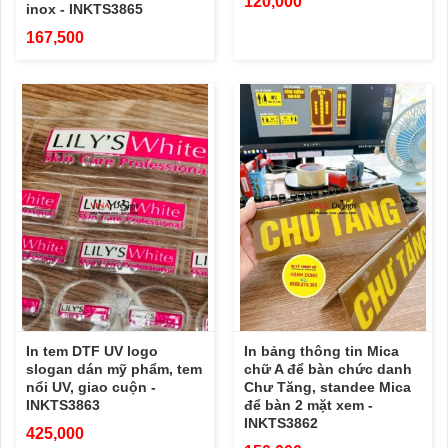
120,000
inox - INKTS3865
167,500
In tem DTF UV logo
In bảng thông tin Mica
slogan dán mỹ phẩm, tem
chữ A để bàn chức danh
nổi UV, giao cuộn -
Chư Tăng, standee Mica
INKTS3863
để bàn 2 mặt xem -
INKTS3862
425,000