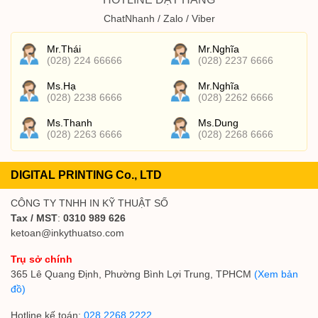
ChatNhanh / Zalo / Viber
Mr.Thái
Mr.Nghĩa
(028) 224 66666
(028) 2237 6666
Ms.Hạ
Mr.Nghĩa
(028) 2238 6666
(028) 2262 6666
Ms.Thanh
Ms.Dung
(028) 2263 6666
(028) 2268 6666
DIGITAL PRINTING Co., LTD
CÔNG TY TNHH IN KỸ THUẬT SỐ
Tax / MST
:
0310 989 626
ketoan@inkythuatso.com
Trụ sở chính
365 Lê Quang Định, Phường Bình Lợi Trung, TPHCM
(Xem bản
đồ)
Hotline kế toán:
028 2268 2222