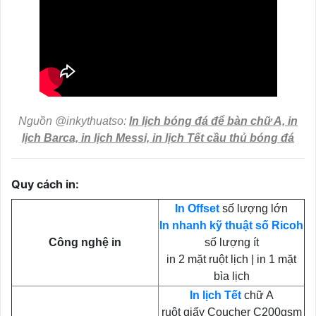
Nguồn @inkythuatso:
In lịch bóng đá để bàn chữ A, in
lịch Barca, in lịch Messi, in lịch Tết cầu thủ bóng đá
Quy cách in:
In Offset
số lượng lớn
In nhanh kỹ thuật số Ricoh
Công nghệ in
số lượng ít
in 2 mặt ruột lịch | in 1 mặt
bìa lịch
In lịch Tết
chữ A
ruột giấy Coucher C200gsm