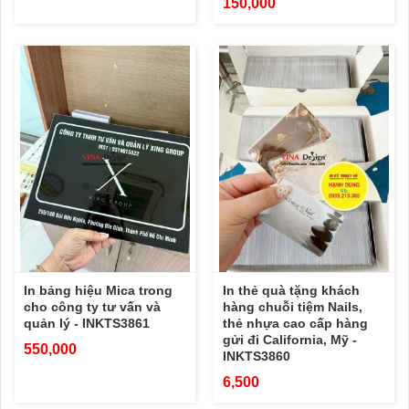
150,000
In bảng hiệu Mica trong
In thẻ quà tặng khách
cho công ty tư vấn và
hàng chuỗi tiệm Nails,
quản lý - INKTS3861
thẻ nhựa cao cấp hàng
gửi đi California, Mỹ -
550,000
INKTS3860
6,500