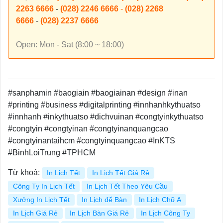
2263 6666
-
(028) 2246 6666
-
(028) 2268
6666
-
(028) 2237 6666
Open: Mon - Sat (8:00 ~ 18:00)
#sanphamin #baogiain #baogiainan #design #inan
#printing #business #digitalprinting #innhanhkythuatso
#innhanh #inkythuatso #dichvuinan #congtyinkythuatso
#congtyin #congtyinan #congtyinanquangcao
#congtyinantaihcm #congtyinquangcao #InKTS
#BinhLoiTrung #TPHCM
Từ khoá:
In Lịch Tết
In Lịch Tết Giá Rẻ
Công Ty In Lịch Tết
In Lịch Tết Theo Yêu Cầu
Xưởng In Lịch Tết
In Lịch để Bàn
In Lịch Chữ A
In Lịch Giá Rẻ
In Lịch Bàn Giá Rẻ
In Lịch Công Ty