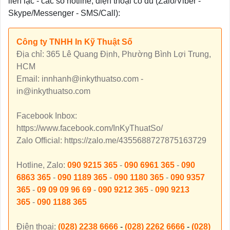
liên lạc - các số hotline, điện thoại có đủ (Zalo/Viber -
Skype/Messenger - SMS/Call):
Công ty TNHH In Kỹ Thuật Số
Địa chỉ: 365 Lê Quang Định, Phường Bình Lợi Trung,
HCM
Email: innhanh@inkythuatso.com -
in@inkythuatso.com
Facebook Inbox:
https://www.facebook.com/InKyThuatSo/
Zalo Official: https://zalo.me/4355688727875163729
Hotline, Zalo:
090 9215 365
-
090 6961 365
-
090
6863 365
-
090 1189 365
-
090 1180 365
-
090 9357
365
-
09 09 09 96 69
-
090 9212 365
-
090 9213
365
-
090 1188 365
Điện thoại:
(028) 2238 6666
-
(028) 2262 6666
-
(028)