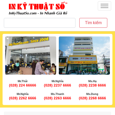
inkythuatso.com
Menu
Tìm kiếm
Mr.Thái
Mr.Nghĩa
Ms.Hạ
(028) 224 66666
(028) 2237 6666
(028) 2238 6666
Mr.Nghĩa
Ms.Thanh
Ms.Dung
(028) 2262 6666
(028) 2263 6666
(028) 2268 6666