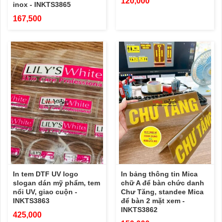
120,000
inox - INKTS3865
167,500
In tem DTF UV logo
In bảng thông tin Mica
slogan dán mỹ phẩm, tem
chữ A để bàn chức danh
nổi UV, giao cuộn -
Chư Tăng, standee Mica
INKTS3863
để bàn 2 mặt xem -
INKTS3862
425,000