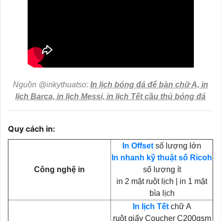
Nguồn @inkythuatso:
In lịch bóng đá để bàn chữ A, in
lịch Barca, in lịch Messi, in lịch Tết cầu thủ bóng đá
Quy cách in:
In Offset
số lượng lớn
In nhanh kỹ thuật số Ricoh
Công nghệ in
số lượng ít
in 2 mặt ruột lịch | in 1 mặt
bìa lịch
In lịch Tết
chữ A
ruột giấy Coucher C200gsm