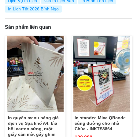
Dịch Vụ In Lịch
Giá In Lịch Bàn
In Hình Lên Lịch
In Lịch Tết 2026 Bính Ngọ
Sản phẩm liên quan
In quyển menu bảng giá
In standee Mica QRcode
dịch vụ Spa khổ A4, bìa
cúng dường cho nhà
bồi carton cứng, ruột
Chùa - INKTS3864
giấy cán mờ, gáy ghim