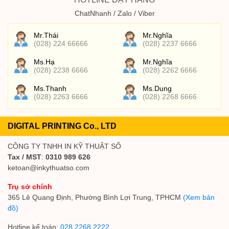
ChatNhanh / Zalo / Viber
Mr.Thái
Mr.Nghĩa
(028) 224 66666
(028) 2237 6666
Ms.Hạ
Mr.Nghĩa
(028) 2238 6666
(028) 2262 6666
Ms.Thanh
Ms.Dung
(028) 2263 6666
(028) 2268 6666
DIGITAL PRINTING Co., LTD
CÔNG TY TNHH IN KỸ THUẬT SỐ
Tax / MST
:
0310 989 626
ketoan@inkythuatso.com
Trụ sở chính
365 Lê Quang Định, Phường Bình Lợi Trung, TPHCM
(Xem bản
đồ)
Hotline kế toán:
028 2268 2222