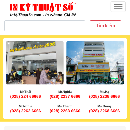
inkythuatso.com
Menu
Tìm kiếm
Mr.Thái
Mr.Nghĩa
Ms.Hạ
(028) 224 66666
(028) 2237 6666
(028) 2238 6666
Mr.Nghĩa
Ms.Thanh
Ms.Dung
(028) 2262 6666
(028) 2263 6666
(028) 2268 6666