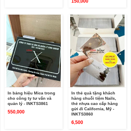
150,000
In bảng hiệu Mica trong
In thẻ quà tặng khách
cho công ty tư vấn và
hàng chuỗi tiệm Nails,
quản lý - INKTS3861
thẻ nhựa cao cấp hàng
gửi đi California, Mỹ -
550,000
INKTS3860
6,500