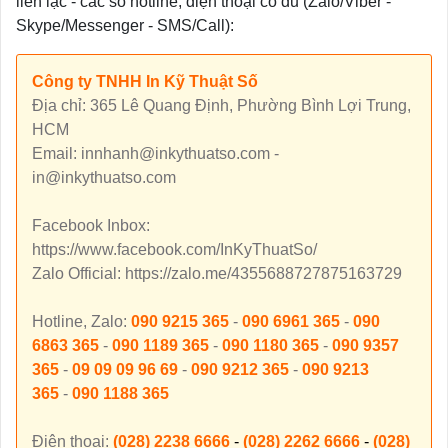
liên lạc - các số hotline, điện thoại có đủ (Zalo/Viber -
Skype/Messenger - SMS/Call):
Công ty TNHH In Kỹ Thuật Số
Địa chỉ: 365 Lê Quang Định, Phường Bình Lợi Trung,
HCM
Email: innhanh@inkythuatso.com -
in@inkythuatso.com
Facebook Inbox:
https://www.facebook.com/InKyThuatSo/
Zalo Official: https://zalo.me/4355688727875163729
Hotline, Zalo:
090 9215 365
-
090 6961 365
-
090
6863 365
-
090 1189 365
-
090 1180 365
-
090 9357
365
-
09 09 09 96 69
-
090 9212 365
-
090 9213
365
-
090 1188 365
Điện thoại:
(028) 2238 6666
-
(028) 2262 6666
-
(028)