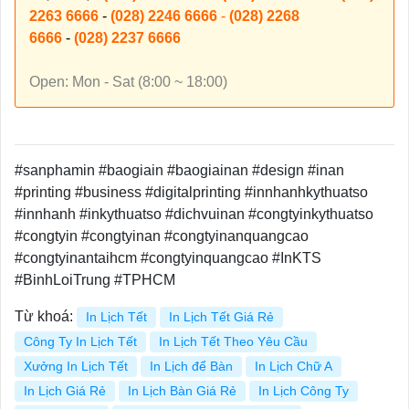
2263 6666
-
(028) 2246 6666
-
(028) 2268
6666
-
(028) 2237 6666
Open: Mon - Sat (8:00 ~ 18:00)
#sanphamin #baogiain #baogiainan #design #inan
#printing #business #digitalprinting #innhanhkythuatso
#innhanh #inkythuatso #dichvuinan #congtyinkythuatso
#congtyin #congtyinan #congtyinanquangcao
#congtyinantaihcm #congtyinquangcao #InKTS
#BinhLoiTrung #TPHCM
Từ khoá:
In Lịch Tết
In Lịch Tết Giá Rẻ
Công Ty In Lịch Tết
In Lịch Tết Theo Yêu Cầu
Xưởng In Lịch Tết
In Lịch để Bàn
In Lịch Chữ A
In Lịch Giá Rẻ
In Lịch Bàn Giá Rẻ
In Lịch Công Ty