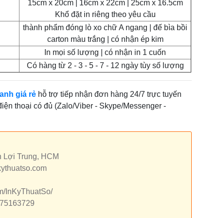
15cm x 20cm | 16cm x 22cm | 25cm x 16.5cm
Khổ đặt in riêng theo yêu cầu
thành phẩm đóng lò xo chữ A ngang | đế bìa bồi
carton màu trắng | có nhận ép kim
In mọi số lượng | có nhận in 1 cuốn
Có hàng từ 2 - 3 - 5 - 7 - 12 ngày tùy số lượng
anh giá rẻ
hỗ trợ tiếp nhận đơn hàng 24/7 trực tuyến
 điện thoại có đủ (Zalo/Viber - Skype/Messenger -
h Lợi Trung, HCM
kythuatso.com
om/InKyThuatSo/
7875163729