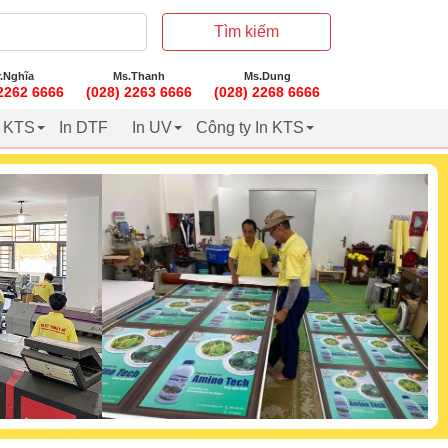
Tìm kiếm
.Nghĩa
Ms.Thanh
Ms.Dung
 2262 6666
(028) 2263 6666
(028) 2268 6666
t KTS
In DTF
In UV
Công ty In KTS