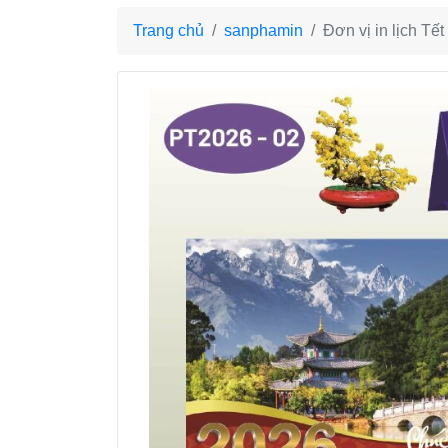
Trang chủ
sanphamin
Đơn vị in lịch T