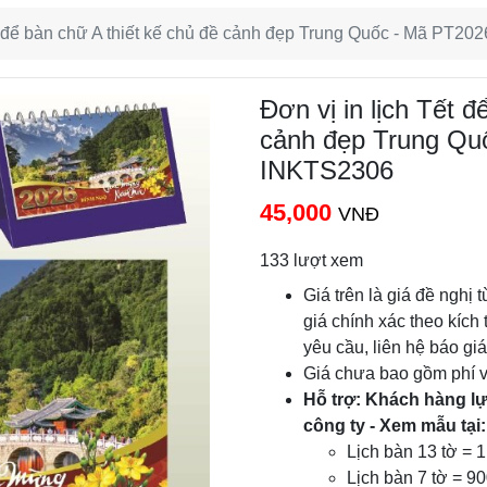
ết để bàn chữ A thiết kế chủ đề cảnh đẹp Trung Quốc - Mã PT20
Đơn vị in lịch Tết đ
cảnh đẹp Trung Qu
INKTS2306
45,000
VNĐ
133 lượt xem
Giá trên là giá đề nghị 
giá chính xác theo kích 
yêu cầu, liên hệ báo gi
Giá chưa bao gồm phí 
Hỗ trợ: Khách hàng lựa
công ty - Xem mẫu tại:
Lịch bàn 13 tờ =
Lịch bàn 7 tờ = 