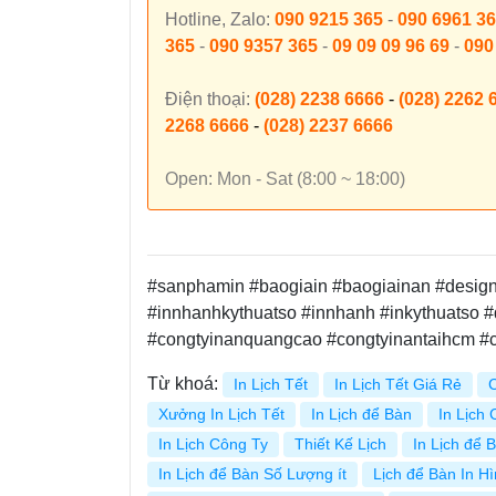
Hotline, Zalo:
090 9215 365
-
090 6961 3
365
-
090 9357 365
-
09 09 09 96 69
-
090
Điện thoại:
(028) 2238 6666
-
(028) 2262 
2268 6666
-
(028) 2237 6666
Open: Mon - Sat (8:00 ~ 18:00)
#sanphamin #baogiain #baogiainan #design #
#innhanhkythuatso #innhanh #inkythuatso #
#congtyinanquangcao #congtyinantaihcm 
Từ khoá:
In Lịch Tết
In Lịch Tết Giá Rẻ
C
Xưởng In Lịch Tết
In Lịch để Bàn
In Lịch
In Lịch Công Ty
Thiết Kế Lịch
In Lịch để
In Lịch để Bàn Số Lượng ít
Lịch để Bàn In H