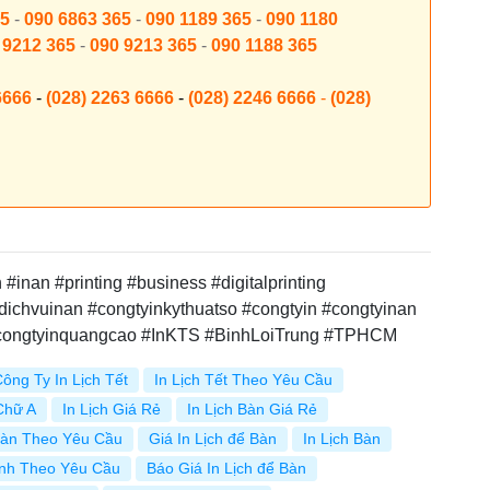
65
-
090 6863 365
-
090 1189 365
-
090 1180
 9212 365
-
090 9213 365
-
090 1188 365
6666
-
(028) 2263 6666
-
(028) 2246 6666
-
(028)
inan #printing #business #digitalprinting
dichvuinan #congtyinkythuatso #congtyin #congtyinan
#congtyinquangcao #InKTS #BinhLoiTrung #TPHCM
ông Ty In Lịch Tết
In Lịch Tết Theo Yêu Cầu
 Chữ A
In Lịch Giá Rẻ
In Lịch Bàn Giá Rẻ
 Bàn Theo Yêu Cầu
Giá In Lịch để Bàn
In Lịch Bàn
ình Theo Yêu Cầu
Báo Giá In Lịch để Bàn