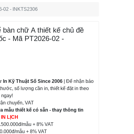
26-02 - INKTS2306
ể bàn chữ A thiết kế chủ đề
ốc - Mã PT2026-02 -
từ
In Kỹ Thuật Số Since 2006
| Để nhận báo
thước, số lượng cần in, thiết kế đặt in theo
á ngay!
vận chuyển, VAT
 mẫu thiết kế có sẵn - thay thông tin
IN LỊCH
 1.500.000đ/mẫu + 8% VAT
900.000đ/mẫu + 8% VAT