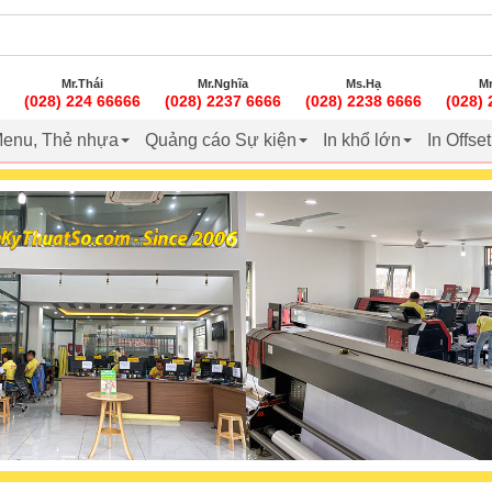
Mr.Thái
Mr.Nghĩa
Ms.Hạ
Mr
(028) 224 66666
(028) 2237 6666
(028) 2238 6666
(028)
enu, Thẻ nhựa
Quảng cáo Sự kiện
In khổ lớn
In Offse