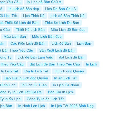
Theo Yêu Cầu
In Lịch để Bàn Chữ A
Rẻ
In Lịch để Bàn đẹp
Lich De Ban Chu A
Kế Lịch Tết
Lịch Thiết Kế
Lịch để Bàn Thiết Kế
iá Thiết Kế Lịch để Bàn
Thiet Ke Lich De Ban
êu Cầu
Thiết Kế Lịch Bàn
Mẫu Lịch để Bàn đẹp
Mẫu Lịch Bàn
Mẫu Lịch Bàn đẹp
Bàn
Các Kiểu Lịch để Bàn
Lịch để Bàn
Lịch Bàn
để Bàn Theo Yêu Cầu
Sản Xuất Lịch để Bàn
Công Ty
Lịch để Bàn Làm Việc
đặt Lịch để Bàn
 Theo Yêu Cầu
đặt Lịch để Bàn Theo Yêu Cầu
In Lịch
 In Lịch Tết
Giá In Lịch Tết
In Lịch độc Quyền
Báo Giá In Lịch độc Quyền
In ấn Lịch Tết
 Hình Lịch
In Lịch 52 Tuần
In Lịch Cá Nhân
ông Ty In Lịch Tết Giá Rẻ
Báo Giá In Lịch
Ty In ấn Lịch
Công Ty In ấn Lịch Tết
Lịch Bàn
In Hình Lên Lịch
In Lịch Tết 2026 Bính Ngọ