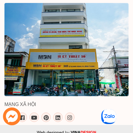
MẠNG XÃ HỘI
inkythuatso.com trên các mạng xã 
Web designed
by
VINA
DESIGN