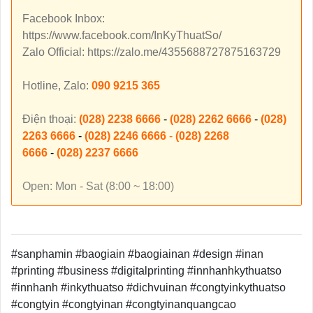
Facebook Inbox:
https://www.facebook.com/InKyThuatSo/
Zalo Official: https://zalo.me/4355688727875163729
Hotline, Zalo:
090 9215 365
Điện thoại:
(028) 2238 6666
-
(028) 2262 6666
-
(028)
2263 6666
-
(028) 2246 6666
-
(028) 2268
6666
-
(028) 2237 6666
Open: Mon - Sat (8:00 ~ 18:00)
#sanphamin #baogiain #baogiainan #design #inan
#printing #business #digitalprinting #innhanhkythuatso
#innhanh #inkythuatso #dichvuinan #congtyinkythuatso
#congtyin #congtyinan #congtyinanquangcao