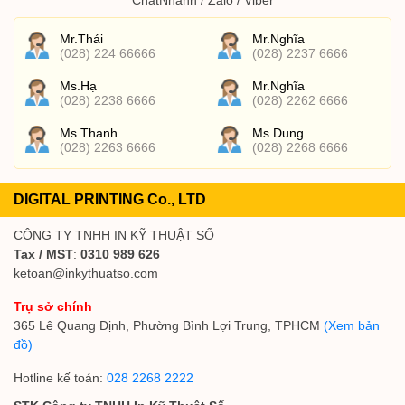
Mr.Thái
Mr.Nghĩa
(028) 224 66666
(028) 2237 6666
Ms.Hạ
Mr.Nghĩa
(028) 2238 6666
(028) 2262 6666
Ms.Thanh
Ms.Dung
(028) 2263 6666
(028) 2268 6666
DIGITAL PRINTING Co., LTD
CÔNG TY TNHH IN KỸ THUẬT SỐ
Tax / MST
:
0310 989 626
ketoan@inkythuatso.com
Trụ sở chính
365 Lê Quang Định, Phường Bình Lợi Trung, TPHCM
(Xem bản
đồ)
Hotline kế toán:
028 2268 2222