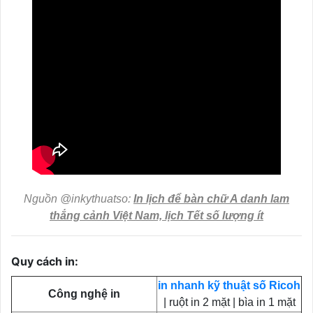
Nguồn @inkythuatso:
In lịch để bàn chữ A danh lam
thắng cảnh Việt Nam, lịch Tết số lượng ít
Quy cách in:
in nhanh kỹ thuật số Ricoh
Công nghệ in
| ruột in 2 mặt | bìa in 1 mặt