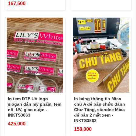
167,500
In tem DTF UV logo
In bảng thông tin Mica
slogan dán mỹ phẩm, tem
chữ A để bàn chức danh
nổi UV, giao cuộn -
Chư Tăng, standee Mica
INKTS3863
để bàn 2 mặt xem -
INKTS3862
425,000
150,000