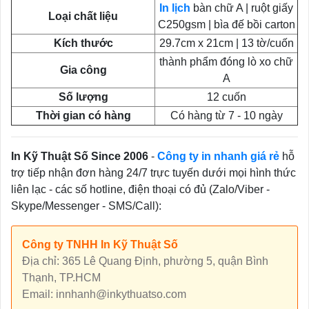
In lịch
bàn chữ A | ruột giấy
Loại chất liệu
C250gsm | bìa đế bồi carton
Kích thước
29.7cm x 21cm | 13 tờ/cuốn
thành phẩm đóng lò xo chữ
Gia công
A
Số lượng
12 cuốn
Thời gian có hàng
Có hàng từ 7 - 10 ngày
In Kỹ Thuật Số Since 2006
-
Công ty in nhanh giá rẻ
hỗ
trợ tiếp nhận đơn hàng 24/7 trực tuyến dưới mọi hình thức
liên lạc - các số hotline, điện thoại có đủ (Zalo/Viber -
Skype/Messenger - SMS/Call):
Công ty TNHH In Kỹ Thuật Số
Địa chỉ: 365 Lê Quang Định, phường 5, quận Bình
Thạnh, TP.HCM
Email: innhanh@inkythuatso.com