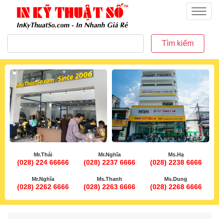
inkythuatso.com
Menu
Tìm kiếm
Mr.Thái
Mr.Nghĩa
Ms.Hạ
(028) 224 66666
(028) 2237 6666
(028) 2238 6666
Mr.Nghĩa
Ms.Thanh
Ms.Dung
(028) 2262 6666
(028) 2263 6666
(028) 2268 6666