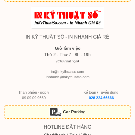
IN KỸ THUẬT SỐ - IN NHANH GIÁ RẺ
Giờ làm việc
Thứ 2 - Thứ 7 : 8h - 19h
(Chủ nhật nghỉ)
in@inkythuatso.com
innhanh@inkythuatso.com
Than phiền - góp ý
Kế toán / Tuyển dụng:
09 09 09 9669
028 224 66666
Car Parking
HOTLINE ĐẶT HÀNG
ChatNhanh / Zalo / Viber