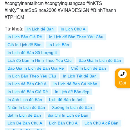
#congtyinantaihcm #congtyinquangcao #InKTS
#InKyThuatSoSince2006 #VINADESIGN #BinhThanh
#TPHCM
Từ khoá:
In Lịch để Bàn
In Lịch Chữ A
In Lịch Bàn Giá Rẻ
In Lịch để Bàn Theo Yêu Cầu
Giá In Lịch để Bàn
In Lịch Bàn
In Lịch để Bàn Số Lượng ít
Lịch để Bàn In Hình Theo Yêu Cầu
Báo Giá In Lịch để Bàn
Báo Giá In Lịch để Bàn Giá Rẻ
Chỗ In Lịch để Bàn
In Lịch Bàn Theo Yêu Cầu
In Lịch Tết để Bàn
Gọi
In Lịch để Bàn Chữ A
In Lịch để Bàn Cá Nhân
In Lịch để Bàn Giá Rẻ
In Lịch để Bàn đẹp
In ảnh Lịch để Bàn
Lịch để Bàn In ảnh
Nhận In Lịch để Bàn
Xưởng In Lịch để Bàn
đặt In Lịch để Bàn
địa Chỉ In Lịch để Bàn
Lich De Ban Chu A
Lịch Bàn Chữ A
Lịch Chữ A để Bàn