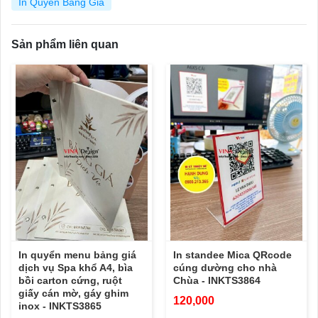
In Quyển Bảng Giá
Sản phẩm liên quan
In quyển menu bảng giá
In standee Mica QRcode
dịch vụ Spa khổ A4, bìa
cúng dường cho nhà
bồi carton cứng, ruột
Chùa - INKTS3864
giấy cán mờ, gáy ghim
120,000
inox - INKTS3865