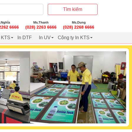
Tìm kiếm
.Nghĩa
Ms.Thanh
Ms.Dung
 2262 6666
(028) 2263 6666
(028) 2268 6666
t KTS
In DTF
In UV
Công ty In KTS