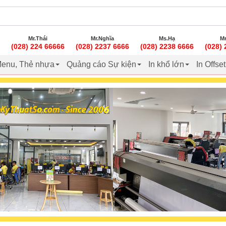
Mr.Thái
Mr.Nghĩa
Ms.Hạ
Mr
(028) 224 66666
(028) 2237 6666
(028) 2238 6666
(028)
enu, Thẻ nhựa
Quảng cáo Sự kiện
In khổ lớn
In Offse