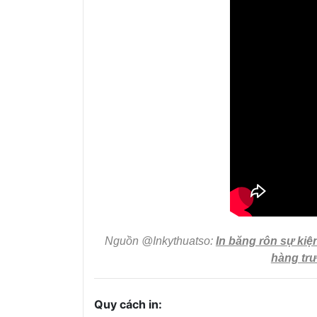
Nguồn @Inkythuatso:
In băng rôn sự kiệ
hàng tr
Quy cách in: