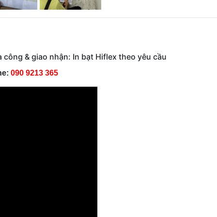
ia công & giao nhận: In bạt Hiflex theo yêu cầu
ne:
090 9213 365