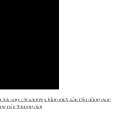
n hội chợ Tết chương trình kích cầu tiêu dùng gian
ưng bày thương mại