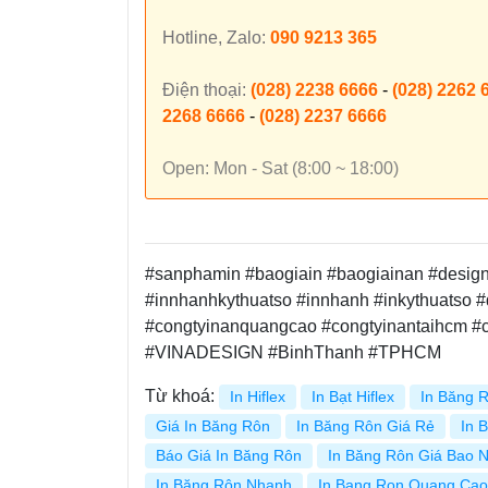
Hotline, Zalo:
090 9213 365
Điện thoại:
(028) 2238 6666
-
(028) 2262 
2268 6666
-
(028) 2237 6666
Open: Mon - Sat (8:00 ~ 18:00)
#sanphamin #baogiain #baogiainan #design #
#innhanhkythuatso #innhanh #inkythuatso #
#congtyinanquangcao #congtyinantaihcm 
#VINADESIGN #BinhThanh #TPHCM
Từ khoá:
In Hiflex
In Bạt Hiflex
In Băng 
Giá In Băng Rôn
In Băng Rôn Giá Rẻ
In 
Báo Giá In Băng Rôn
In Băng Rôn Giá Bao N
In Băng Rôn Nhanh
In Bang Ron Quang Cao