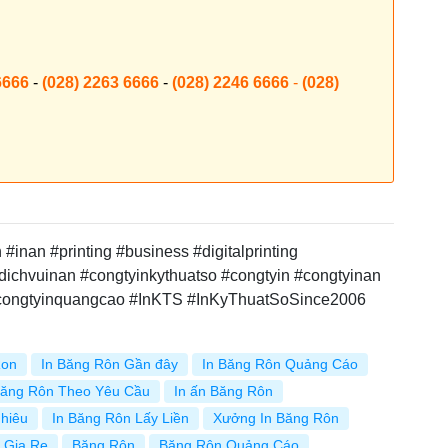
6666
-
(028) 2263 6666
-
(028) 2246 6666
-
(028)
inan #printing #business #digitalprinting
dichvuinan #congtyinkythuatso #congtyin #congtyinan
#congtyinquangcao #InKTS #InKyThuatSoSince2006
Ron
In Băng Rôn Gần đây
In Băng Rôn Quảng Cáo
Băng Rôn Theo Yêu Cầu
In ấn Băng Rôn
hiêu
In Băng Rôn Lấy Liền
Xưởng In Băng Rôn
 Gia Re
Băng Rôn
Băng Rôn Quảng Cáo