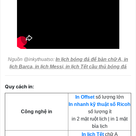
Nguồn @inkythuatso:
In lịch bóng đá để bàn chữ A, in
lịch Barca, in lịch Messi, in lịch Tết cầu thủ bóng đá
Quy cách in:
In Offset
số lượng lớn
In nhanh kỹ thuật số Ricoh
Công nghệ in
số lượng ít
in 2 mặt ruột lịch | in 1 mặt
bìa lịch
In lịch Tết
chữ A