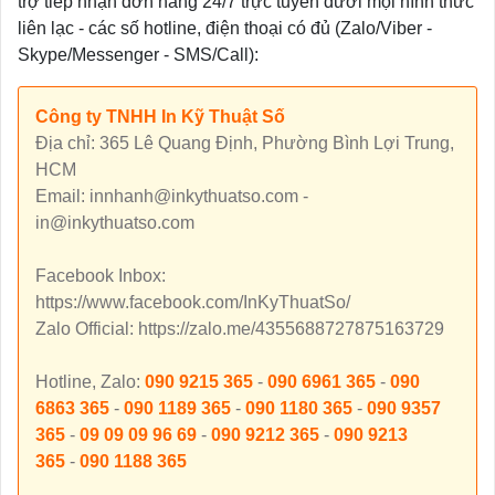
trợ tiếp nhận đơn hàng 24/7 trực tuyến dưới mọi hình thức
liên lạc - các số hotline, điện thoại có đủ (Zalo/Viber -
Skype/Messenger - SMS/Call):
Công ty TNHH In Kỹ Thuật Số
Địa chỉ: 365 Lê Quang Định, Phường Bình Lợi Trung,
HCM
Email: innhanh@inkythuatso.com -
in@inkythuatso.com
Facebook Inbox:
https://www.facebook.com/InKyThuatSo/
Zalo Official: https://zalo.me/4355688727875163729
Hotline, Zalo:
090 9215 365
-
090 6961 365
-
090
6863 365
-
090 1189 365
-
090 1180 365
-
090 9357
365
-
09 09 09 96 69
-
090 9212 365
-
090 9213
365
-
090 1188 365