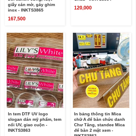
giấy cán mờ, gáy ghim
120,000
inox - INKTS3865
167,500
In tem DTF UV logo
In bảng thông tin Mica
slogan dán mỹ phẩm, tem
chữ A để bàn chức danh
nổi UV, giao cuộn -
Chư Tăng, standee Mica
INKTS3863
để bàn 2 mặt xem -
INKTS3862