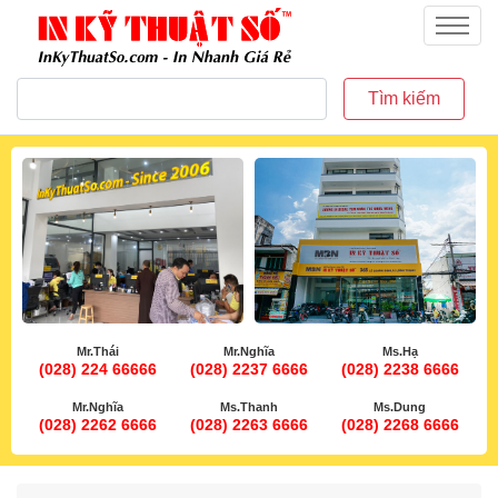
inkythuatso.com
Menu
Tìm kiếm
Mr.Thái
Mr.Nghĩa
Ms.Hạ
(028) 224 66666
(028) 2237 6666
(028) 2238 6666
Mr.Nghĩa
Ms.Thanh
Ms.Dung
(028) 2262 6666
(028) 2263 6666
(028) 2268 6666