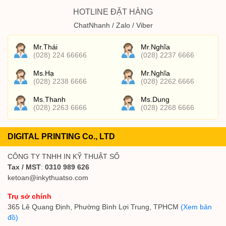
HOTLINE ĐẶT HÀNG
ChatNhanh / Zalo / Viber
Mr.Thái
Mr.Nghĩa
(028) 224 66666
(028) 2237 6666
Ms.Hạ
Mr.Nghĩa
(028) 2238 6666
(028) 2262 6666
Ms.Thanh
Ms.Dung
(028) 2263 6666
(028) 2268 6666
DIGITAL PRINTING Co., LTD
CÔNG TY TNHH IN KỸ THUẬT SỐ
Tax / MST
:
0310 989 626
ketoan@inkythuatso.com
Trụ sở chính
365 Lê Quang Định, Phường Bình Lợi Trung, TPHCM
(Xem bản
đồ)