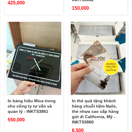
425,000
150,000
In bảng hiệu Mica trong
In thẻ quà tặng khách
cho công ty tư vấn và
hàng chuỗi tiệm Nails,
quản lý - INKTS3861
thẻ nhựa cao cấp hàng
gửi đi California, Mỹ -
550,000
INKTS3860
6,500