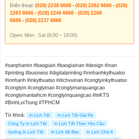
Điện thoại:
(028) 2238 6666
-
(028) 2262 6666
-
(028)
2263 6666
-
(028) 2246 6666
-
(028) 2268
6666
-
(028) 2237 6666
Open: Mon - Sat (8:00 ~ 18:00)
#sanphamin #baogiain #baogiainan #design #inan
#printing #business #digitalprinting #innhanhkythuatso
#innhanh #inkythuatso #dichvuinan #congtyinkythuatso
#congtyin #congtyinan #congtyinanquangcao
#congtyinantaihcm #congtyinquangcao #InKTS
#BinhLoiTrung #TPHCM
Từ khoá:
In Lịch Tết
In Lịch Tết Giá Rẻ
Công Ty In Lịch Tết
In Lịch Tết Theo Yêu Cầu
Xưởng In Lịch Tết
In Lịch để Bàn
In Lịch Chữ A