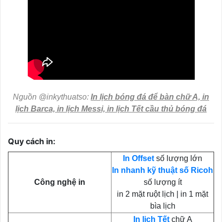
Nguồn @inkythuatso:
In lịch bóng đá để bàn chữ A, in
lịch Barca, in lịch Messi, in lịch Tết cầu thủ bóng đá
Quy cách in:
In Offset
số lượng lớn
In nhanh kỹ thuật số Ricoh
Công nghệ in
số lượng ít
in 2 mặt ruột lịch | in 1 mặt
bìa lịch
In lịch Tết
chữ A