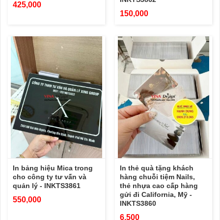
425,000
150,000
In bảng hiệu Mica trong
In thẻ quà tặng khách
cho công ty tư vấn và
hàng chuỗi tiệm Nails,
quản lý - INKTS3861
thẻ nhựa cao cấp hàng
gửi đi California, Mỹ -
550,000
INKTS3860
6,500