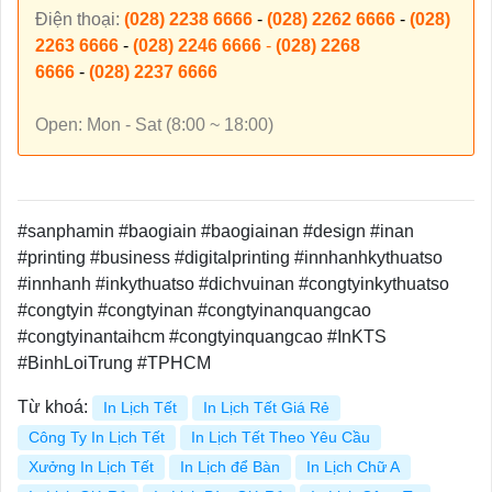
Điện thoại:
(028) 2238 6666
-
(028) 2262 6666
-
(028)
2263 6666
-
(028) 2246 6666
-
(028) 2268
6666
-
(028) 2237 6666
Open: Mon - Sat (8:00 ~ 18:00)
#sanphamin #baogiain #baogiainan #design #inan
#printing #business #digitalprinting #innhanhkythuatso
#innhanh #inkythuatso #dichvuinan #congtyinkythuatso
#congtyin #congtyinan #congtyinanquangcao
#congtyinantaihcm #congtyinquangcao #InKTS
#BinhLoiTrung #TPHCM
Từ khoá:
In Lịch Tết
In Lịch Tết Giá Rẻ
Công Ty In Lịch Tết
In Lịch Tết Theo Yêu Cầu
Xưởng In Lịch Tết
In Lịch để Bàn
In Lịch Chữ A