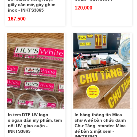
giấy cán mờ, gáy ghim
120,000
inox - INKTS3865
167,500
In tem DTF UV logo
In bảng thông tin Mica
slogan dán mỹ phẩm, tem
chữ A để bàn chức danh
nổi UV, giao cuộn -
Chư Tăng, standee Mica
INKTS3863
để bàn 2 mặt xem -
INKTS3862