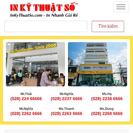
inkythuatso.com
Menu
Tìm kiếm
Mr.Thái
Mr.Nghĩa
Ms.Hạ
(028) 224 66666
(028) 2237 6666
(028) 2238 6666
Mr.Nghĩa
Ms.Thanh
Ms.Dung
(028) 2262 6666
(028) 2263 6666
(028) 2268 6666