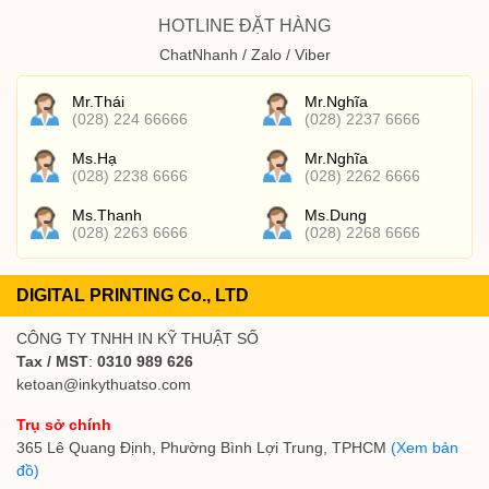
HOTLINE ĐẶT HÀNG
ChatNhanh / Zalo / Viber
Mr.Thái
Mr.Nghĩa
(028) 224 66666
(028) 2237 6666
Ms.Hạ
Mr.Nghĩa
(028) 2238 6666
(028) 2262 6666
Ms.Thanh
Ms.Dung
(028) 2263 6666
(028) 2268 6666
DIGITAL PRINTING Co., LTD
CÔNG TY TNHH IN KỸ THUẬT SỐ
Tax / MST
:
0310 989 626
ketoan@inkythuatso.com
Trụ sở chính
365 Lê Quang Định, Phường Bình Lợi Trung, TPHCM
(Xem bản
đồ)