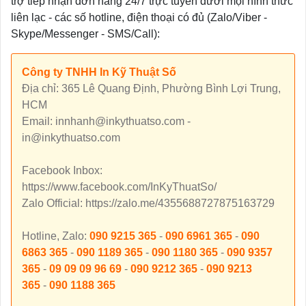
trợ tiếp nhận đơn hàng 24/7 trực tuyến dưới mọi hình thức
liên lạc - các số hotline, điện thoại có đủ (Zalo/Viber -
Skype/Messenger - SMS/Call):
Công ty TNHH In Kỹ Thuật Số
Địa chỉ: 365 Lê Quang Định, Phường Bình Lợi Trung,
HCM
Email: innhanh@inkythuatso.com -
in@inkythuatso.com
Facebook Inbox:
https://www.facebook.com/InKyThuatSo/
Zalo Official: https://zalo.me/4355688727875163729
Hotline, Zalo:
090 9215 365
-
090 6961 365
-
090
6863 365
-
090 1189 365
-
090 1180 365
-
090 9357
365
-
09 09 09 96 69
-
090 9212 365
-
090 9213
365
-
090 1188 365