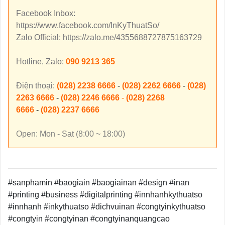
Facebook Inbox:
https://www.facebook.com/InKyThuatSo/
Zalo Official: https://zalo.me/4355688727875163729
Hotline, Zalo:
090 9213 365
Điện thoại:
(028) 2238 6666
-
(028) 2262 6666
-
(028)
2263 6666
-
(028) 2246 6666
-
(028) 2268
6666
-
(028) 2237 6666
Open: Mon - Sat (8:00 ~ 18:00)
#sanphamin #baogiain #baogiainan #design #inan
#printing #business #digitalprinting #innhanhkythuatso
#innhanh #inkythuatso #dichvuinan #congtyinkythuatso
#congtyin #congtyinan #congtyinanquangcao