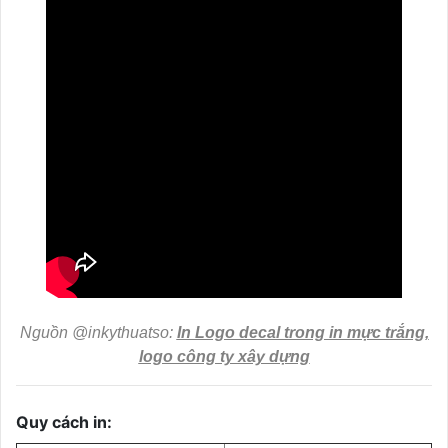
Nguồn @inkythuatso:
In Logo decal trong in mực trắng,
logo công ty xây dựng
Quy cách in: