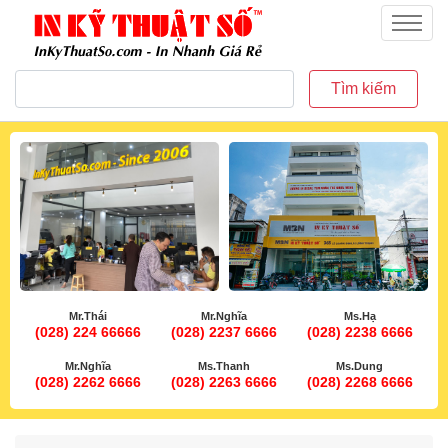
inkythuatso.com
Menu
Tìm kiếm
Mr.Thái
Mr.Nghĩa
Ms.Hạ
(028) 224 66666
(028) 2237 6666
(028) 2238 6666
Mr.Nghĩa
Ms.Thanh
Ms.Dung
(028) 2262 6666
(028) 2263 6666
(028) 2268 6666