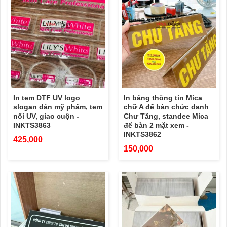
In tem DTF UV logo
In bảng thông tin Mica
slogan dán mỹ phẩm, tem
chữ A để bàn chức danh
nổi UV, giao cuộn -
Chư Tăng, standee Mica
INKTS3863
để bàn 2 mặt xem -
INKTS3862
425,000
150,000