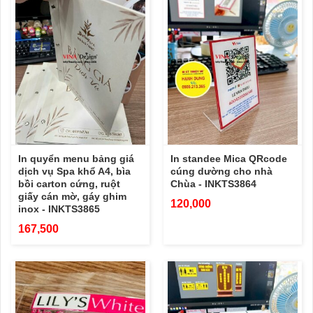
In quyển menu bảng giá
In standee Mica QRcode
dịch vụ Spa khổ A4, bìa
cúng dường cho nhà
bồi carton cứng, ruột
Chùa - INKTS3864
giấy cán mờ, gáy ghim
120,000
inox - INKTS3865
167,500