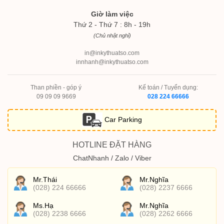
Giờ làm việc
Thứ 2 - Thứ 7 : 8h - 19h
(Chủ nhật nghỉ)
in@inkythuatso.com
innhanh@inkythuatso.com
Than phiền - góp ý
Kế toán / Tuyển dụng:
09 09 09 9669
028 224 66666
Car Parking
HOTLINE ĐẶT HÀNG
ChatNhanh / Zalo / Viber
Mr.Thái
Mr.Nghĩa
(028) 224 66666
(028) 2237 6666
Ms.Hạ
Mr.Nghĩa
(028) 2238 6666
(028) 2262 6666