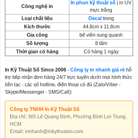
In phun kỹ thuật số
| in UV
Công nghệ in
mực trắng
Loại chất liệu
Decal
trong
Kích thước
44.8cm x 11.8cm
Gia công
bế viền xung quanh
Số lượng
8 tấm
Thời gian có hàng
Có hàng 1 ngày
In Kỹ Thuật Số Since 2006
-
Công ty in nhanh giá rẻ
hỗ
trợ tiếp nhận đơn hàng 24/7 trực tuyến dưới mọi hình thức
liên lạc - các số hotline, điện thoại có đủ (Zalo/Viber -
Skype/Messenger - SMS/Call):
Công ty TNHH In Kỹ Thuật Số
Địa chỉ: 365 Lê Quang Định, Phường Bình Lợi Trung,
HCM
Email: innhanh@inkythuatso.com