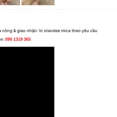
gia công & giao nhận: In standee mica theo yêu cầu
ne:
090 1319 365