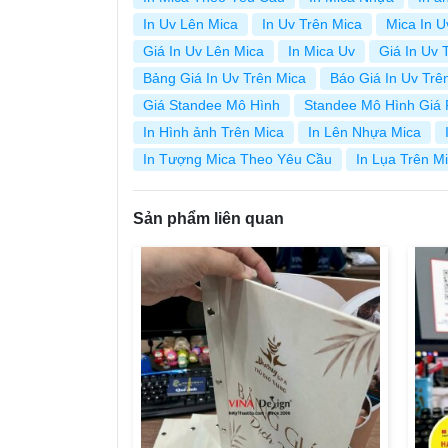
In Uv Lên Mica
In Uv Trên Mica
Mica In U
Giá In Uv Lên Mica
In Mica Uv
Giá In Uv 
Bảng Giá In Uv Trên Mica
Báo Giá In Uv Trê
Giá Standee Mô Hình
Standee Mô Hình Giá
In Hình ảnh Trên Mica
In Lên Nhựa Mica
In Tượng Mica Theo Yêu Cầu
In Lụa Trên M
Sản phẩm liên quan