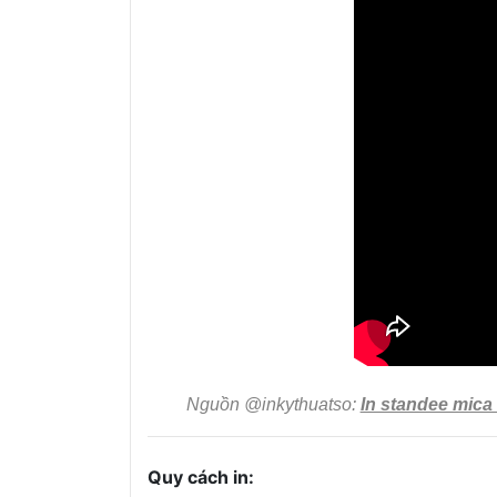
Nguồn @inkythuatso:
In standee mica
Quy cách in: