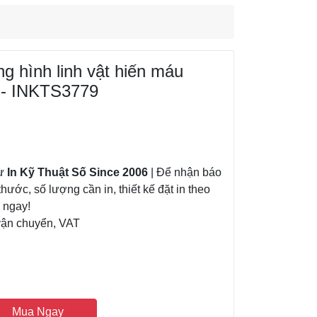
ng hình linh vật hiến máu
 - INKTS3779
từ
In Kỹ Thuật Số Since 2006
| Để nhận báo
thước, số lượng cần in, thiết kế đặt in theo
á ngay!
vận chuyển, VAT
Mua Ngay