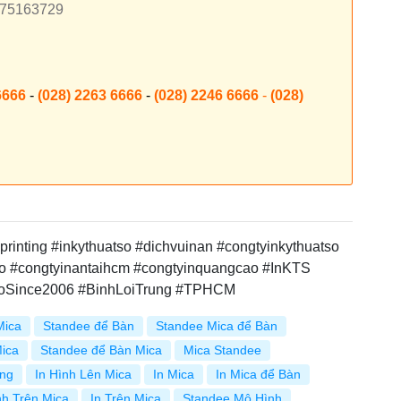
7875163729
6666
-
(028) 2263 6666
-
(028) 2246 6666
-
(028)
printing #inkythuatso #dichvuinan #congtyinkythuatso
ao #congtyinantaihcm #congtyinquangcao #InKTS
oSince2006 #BinhLoiTrung #TPHCM
Mica
Standee để Bàn
Standee Mica để Bàn
Mica
Standee để Bàn Mica
Mica Standee
ong
In Hình Lên Mica
In Mica
In Mica để Bàn
nh Trên Mica
In Trên Mica
Standee Mô Hình