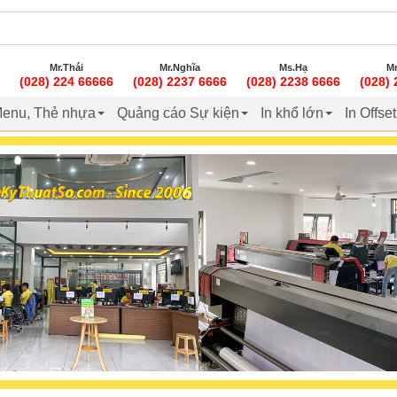
Mr.Thái
Mr.Nghĩa
Ms.Hạ
Mr
(028) 224 66666
(028) 2237 6666
(028) 2238 6666
(028)
enu, Thẻ nhựa
Quảng cáo Sự kiện
In khổ lớn
In Offse