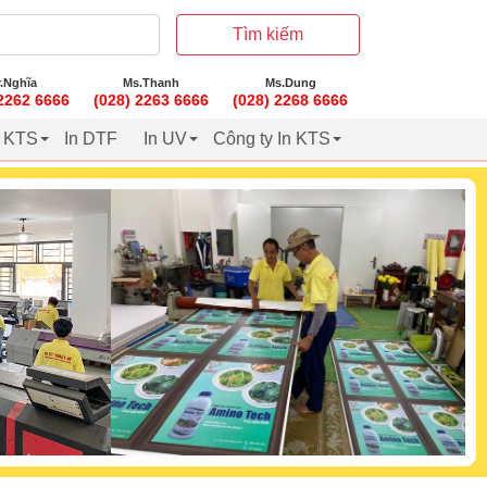
Tìm kiếm
.Nghĩa
Ms.Thanh
Ms.Dung
 2262 6666
(028) 2263 6666
(028) 2268 6666
t KTS
In DTF
In UV
Công ty In KTS