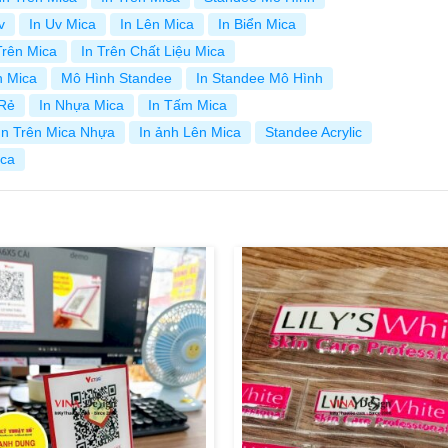
v
In Uv Mica
In Lên Mica
In Biển Mica
Trên Mica
In Trên Chất Liệu Mica
n Mica
Mô Hình Standee
In Standee Mô Hình
 Rẻ
In Nhựa Mica
In Tấm Mica
In Trên Mica Nhựa
In ảnh Lên Mica
Standee Acrylic
ica