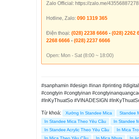
Zalo Official: https://zalo.me/435568872
Hotline, Zalo:
090 1319 365
Điện thoại:
(028) 2238 6666
-
(028) 2262 
2268 6666
-
(028) 2237 6666
Open: Mon - Sat (8:00 ~ 18:00)
#sanphamin #design #inan #printing #digital
#congtyin #congtyinan #congtyinanquangc
#InKyThuatSo #VINADESIGN #InKyThuatS
Từ khoá:
Xưởng In Standee Mica
Standee 
In Standee Mica Theo Yêu Cầu
In Standee 
In Standee Acrylic Theo Yêu Cầu
In Mica Tr
In Mica Theo Yêu Cầu
In Mica Nhựa
In ả