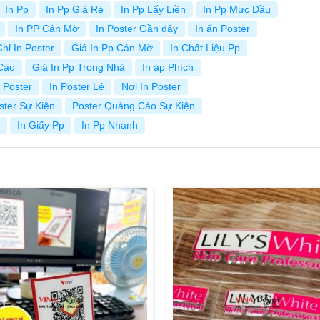
In Pp
In Pp Giá Rẻ
In Pp Lấy Liền
In Pp Mực Dầu
In PP Cán Mờ
In Poster Gần đây
In ấn Poster
Chỉ In Poster
Giá In Pp Cán Mờ
In Chất Liệu Pp
Cáo
Giá In Pp Trong Nhà
In áp Phích
 Poster
In Poster Lẻ
Nơi In Poster
ster Sự Kiện
Poster Quảng Cáo Sự Kiện
In Giấy Pp
In Pp Nhanh