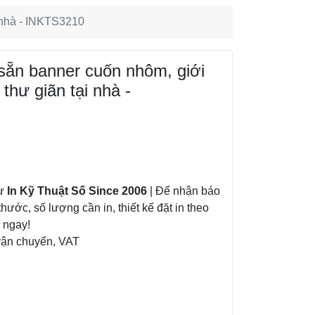
i nhà - INKTS3210
 sẵn banner cuốn nhôm, giới
thư giãn tại nhà -
từ
In Kỹ Thuật Số Since 2006
| Để nhận báo
thước, số lượng cần in, thiết kế đặt in theo
á ngay!
vận chuyển, VAT