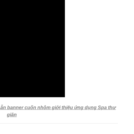
 sẵn banner cuốn nhôm giới thiệu ứng dụng Spa thư
giãn