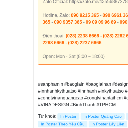
Zalo Official: https://zalo.me/435568872
Hotline, Zalo:
090 9215 365
-
090 6961 3
365
-
090 9357 365
-
09 09 09 96 69
-
090
Điện thoại:
(028) 2238 6666
-
(028) 2262 
2268 6666
-
(028) 2237 6666
Open: Mon - Sat (8:00 ~ 18:00)
#sanphamin #baogiain #baogiainan #design #
#innhanhkythuatso #innhanh #inkythuatso #
#congtyinanquangcao #congtyinantaihcm 
#VINADESIGN #BinhThanh #TPHCM
Từ khoá:
In Poster
In Poster Quảng Cáo
In Poster Theo Yêu Cầu
In Poster Lấy Liền