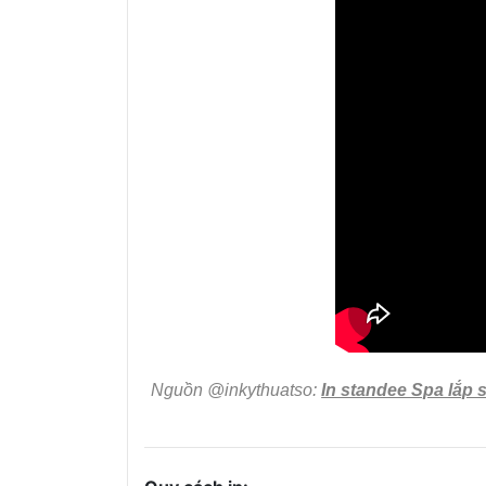
Nguồn @inkythuatso:
In standee Spa lắp