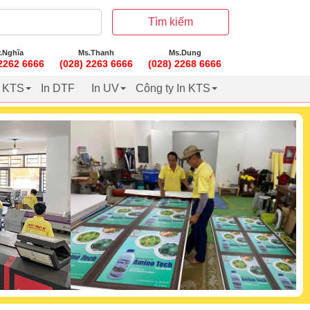
Tìm kiếm
.Nghĩa
Ms.Thanh
Ms.Dung
 2262 6666
(028) 2263 6666
(028) 2268 6666
t KTS
In DTF
In UV
Công ty In KTS