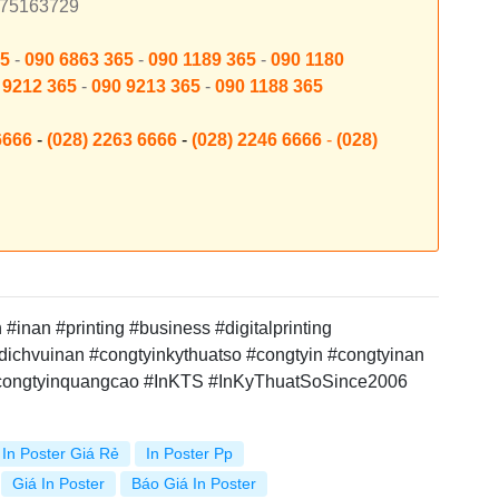
7875163729
65
-
090 6863 365
-
090 1189 365
-
090 1180
 9212 365
-
090 9213 365
-
090 1188 365
6666
-
(028) 2263 6666
-
(028) 2246 6666
-
(028)
inan #printing #business #digitalprinting
dichvuinan #congtyinkythuatso #congtyin #congtyinan
#congtyinquangcao #InKTS #InKyThuatSoSince2006
In Poster Giá Rẻ
In Poster Pp
Giá In Poster
Báo Giá In Poster