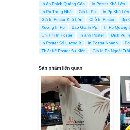
In áp Phích Quảng Cáo
In Poster Khổ Lớn
In Pp Trong Nhà
Giá In Pp
In Pp Khổ Lớn
Giá In Poster Khổ Lớn
Chỗ In Poster
địa 
Xưởng In Pp
Báo Giá In Pp
In Pp Quảng 
Chi Phí In Poster
In ảnh Poster
Dịch Vụ In
In Poster Số Lượng ít
In Poster Nhanh
Po
Thiết Kế Poster Sự Kiện
Giá In Pp Ngoài Trời
Sản phẩm liên quan