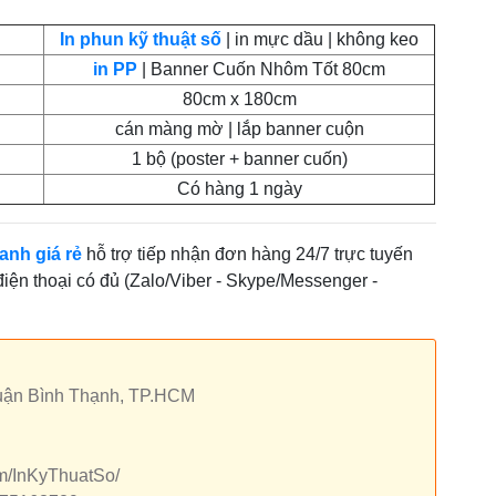
In phun kỹ thuật số
| in mực dầu | không keo
in PP
| Banner Cuốn Nhôm Tốt 80cm
80cm x 180cm
cán màng mờ | lắp banner cuộn
1 bộ (poster + banner cuốn)
Có hàng 1 ngày
anh giá rẻ
hỗ trợ tiếp nhận đơn hàng 24/7 trực tuyến
 điện thoại có đủ (Zalo/Viber - Skype/Messenger -
quận Bình Thạnh, TP.HCM
om/InKyThuatSo/