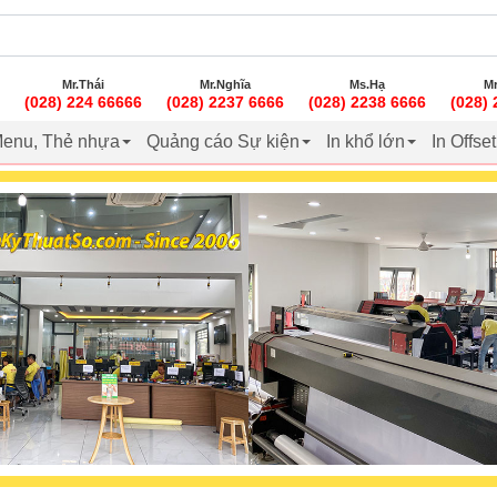
Mr.Thái
Mr.Nghĩa
Ms.Hạ
Mr
(028) 224 66666
(028) 2237 6666
(028) 2238 6666
(028)
enu, Thẻ nhựa
Quảng cáo Sự kiện
In khổ lớn
In Offse