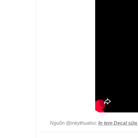
Nguồn @inkythuatso:
In tem Decal sữ