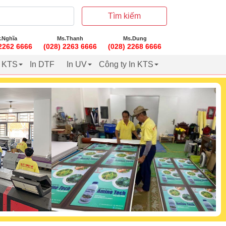
Tìm kiếm
.Nghĩa
Ms.Thanh
Ms.Dung
 2262 6666
(028) 2263 6666
(028) 2268 6666
t KTS
In DTF
In UV
Công ty In KTS