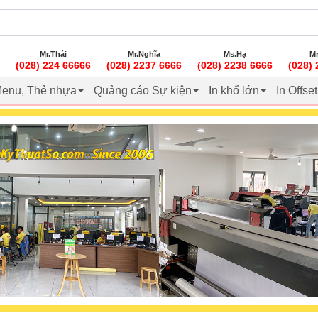
Mr.Thái
Mr.Nghĩa
Ms.Hạ
Mr
(028) 224 66666
(028) 2237 6666
(028) 2238 6666
(028)
enu, Thẻ nhựa
Quảng cáo Sự kiện
In khổ lớn
In Offse