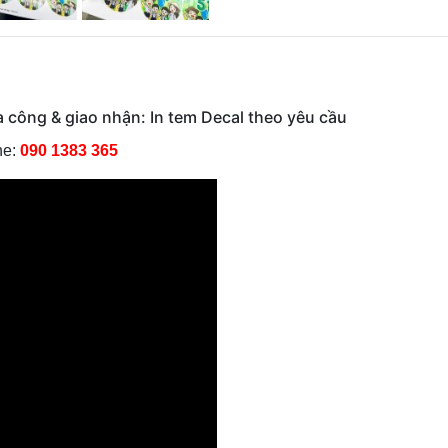
gia công & giao nhận: In tem Decal theo yêu cầu
ne:
090 1383 365