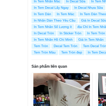
In Tem Nhãn Mác
In Decal Sữa
In Tem N
In Tem Decal Lấy Ngay
In Decal Nhựa Sữa
In Tem Dán
In Tem Mác
In Tem Dán The
In Nhãn Dán Theo Yêu Cầu
Giá In Decal Sữ
In Tem Nhãn Số Lượng ít
địa Chỉ In Tem Nh
In Decal Tròn
In Sticker Tròn
In Tem Tròn
In Tem Nhãn Hồ Chí Minh
Giá In Tem Nhãn
Tem Tròn
Decal Tem Tròn
Tem Decal Trò
Tem Tròn Màu
Tem Tròn đẹp
In Tem Deca
Sản phẩm liên quan