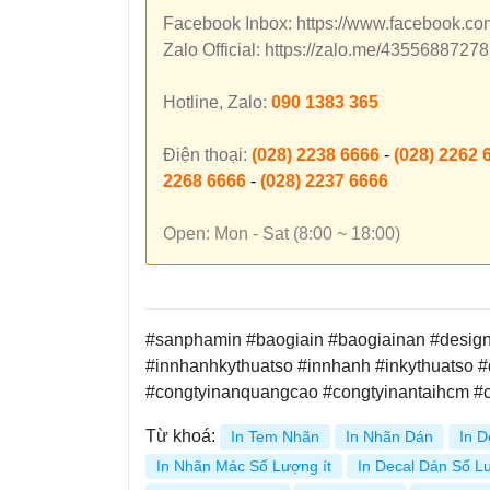
Facebook Inbox: https://www.facebook.c
Zalo Official: https://zalo.me/435568872
Hotline, Zalo:
090 1383 365
Điện thoại:
(028) 2238 6666
-
(028) 2262 
2268 6666
-
(028) 2237 6666
Open: Mon - Sat (8:00 ~ 18:00)
#sanphamin #baogiain #baogiainan #design #
#innhanhkythuatso #innhanh #inkythuatso #
#congtyinanquangcao #congtyinantaihcm 
Từ khoá:
In Tem Nhãn
In Nhãn Dán
In D
In Nhãn Mác Số Lượng ít
In Decal Dán Số Lư