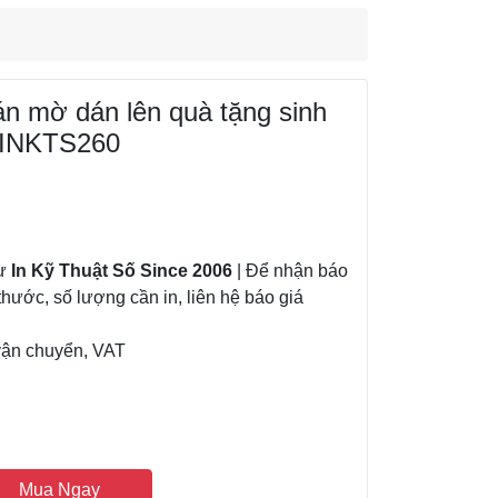
án mờ dán lên quà tặng sinh
 INKTS260
từ
In Kỹ Thuật Số Since 2006
| Để nhận báo
thước, số lượng cần in, liên hệ báo giá
vận chuyển, VAT
Mua Ngay