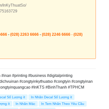
om/InKyThuatSo/
7875163729
6666
-
(028) 2263 6666
-
(028) 2246 6666
-
(028)
inan #printing #business #digitalprinting
dichvuinan #congtyinkythuatso #congtyin #congtyinan
#congtyinquangcao #InKTS #BinhThanh #TPHCM
ecal Số Lượng ít
In Nhãn Decal Số Lượng ít
ợng ít
In Nhãn Mác
In Tem Nhãn Theo Yêu Cầu