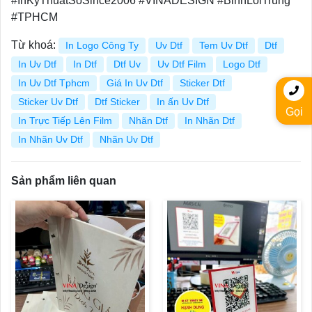
#InKyThuatSoSince2006 #VINADESIGN #BinhLoiTrung
#TPHCM
Từ khoá:
In Logo Công Ty
Uv Dtf
Tem Uv Dtf
Dtf
In Uv Dtf
In Dtf
Dtf Uv
Uv Dtf Film
Logo Dtf
In Uv Dtf Tphcm
Giá In Uv Dtf
Sticker Dtf
Sticker Uv Dtf
Dtf Sticker
In ấn Uv Dtf
Gọi
In Trực Tiếp Lên Film
Nhãn Dtf
In Nhãn Dtf
In Nhãn Uv Dtf
Nhãn Uv Dtf
Sản phẩm liên quan