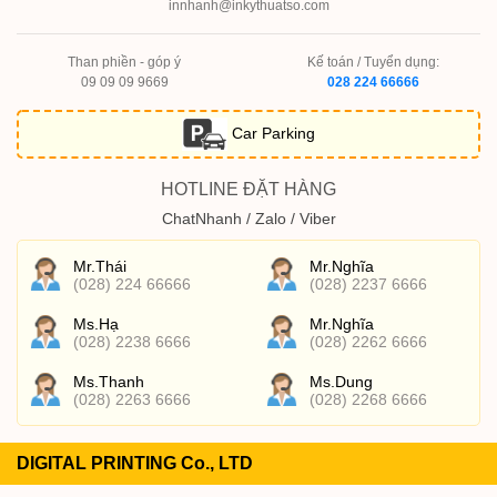
innhanh@inkythuatso.com
Than phiền - góp ý
Kế toán / Tuyển dụng:
09 09 09 9669
028 224 66666
Car Parking
HOTLINE ĐẶT HÀNG
ChatNhanh / Zalo / Viber
Mr.Thái
Mr.Nghĩa
(028) 224 66666
(028) 2237 6666
Ms.Hạ
Mr.Nghĩa
(028) 2238 6666
(028) 2262 6666
Ms.Thanh
Ms.Dung
(028) 2263 6666
(028) 2268 6666
DIGITAL PRINTING Co., LTD