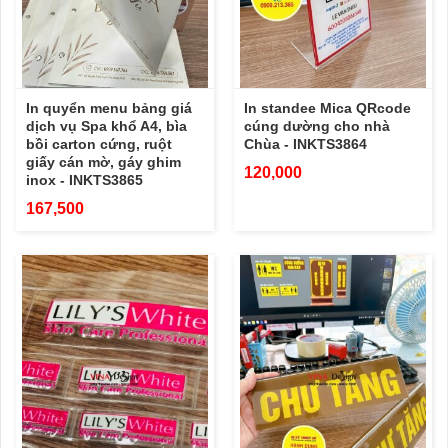
In quyển menu bảng giá
In standee Mica QRcode
dịch vụ Spa khổ A4, bìa
cúng dường cho nhà
bồi carton cứng, ruột
Chùa - INKTS3864
giấy cán mờ, gáy ghim
120,000
inox - INKTS3865
167,500