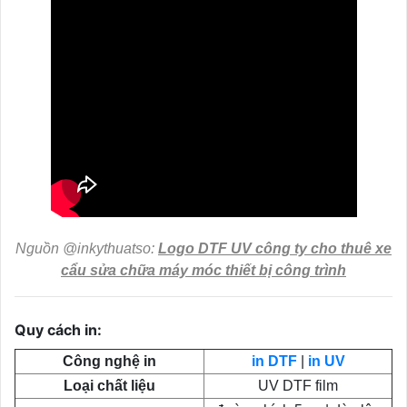
Nguồn @inkythuatso:
Logo DTF UV công ty cho thuê xe
cẩu sửa chữa máy móc thiết bị công trình
Quy cách in:
Công nghệ in
in DTF
|
in UV
Loại chất liệu
UV DTF film