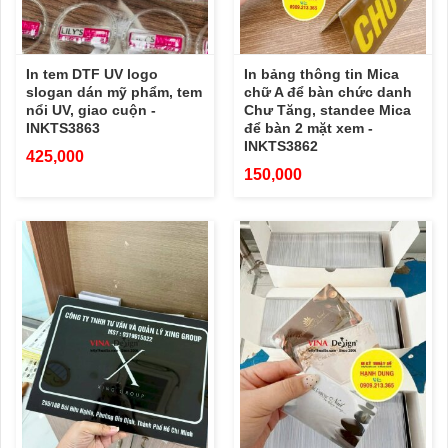
In tem DTF UV logo
In bảng thông tin Mica
slogan dán mỹ phẩm, tem
chữ A để bàn chức danh
nổi UV, giao cuộn -
Chư Tăng, standee Mica
INKTS3863
để bàn 2 mặt xem -
INKTS3862
425,000
150,000