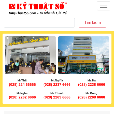
inkythuatso.com
Menu
Tìm kiếm
Mr.Thái
Mr.Nghĩa
Ms.Hạ
(028) 224 66666
(028) 2237 6666
(028) 2238 6666
Mr.Nghĩa
Ms.Thanh
Ms.Dung
(028) 2262 6666
(028) 2263 6666
(028) 2268 6666