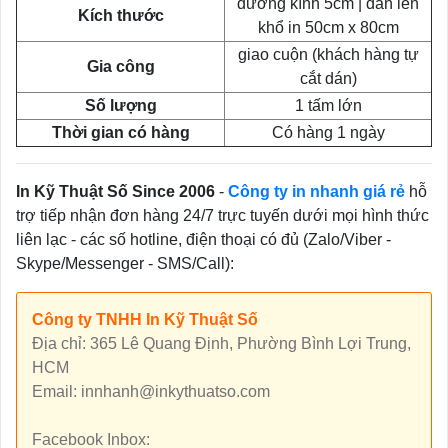
đường kính 5cm | dàn lên
Kích thước
khổ in 50cm x 80cm
giao cuộn (khách hàng tự
Gia công
cắt dán)
Số lượng
1 tấm lớn
Thời gian có hàng
Có hàng 1 ngày
In Kỹ Thuật Số Since 2006
-
Công ty in nhanh giá rẻ
hỗ
trợ tiếp nhận đơn hàng 24/7 trực tuyến dưới mọi hình thức
liên lạc - các số hotline, điện thoại có đủ (Zalo/Viber -
Skype/Messenger - SMS/Call):
Công ty TNHH In Kỹ Thuật Số
Địa chỉ: 365 Lê Quang Định, Phường Bình Lợi Trung,
HCM
Email: innhanh@inkythuatso.com
Facebook Inbox: