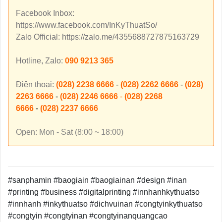
Facebook Inbox:
https://www.facebook.com/InKyThuatSo/
Zalo Official: https://zalo.me/4355688727875163729
Hotline, Zalo:
090 9213 365
Điện thoại:
(028) 2238 6666
-
(028) 2262 6666
-
(028)
2263 6666
-
(028) 2246 6666
-
(028) 2268
6666
-
(028) 2237 6666
Open: Mon - Sat (8:00 ~ 18:00)
#sanphamin #baogiain #baogiainan #design #inan
#printing #business #digitalprinting #innhanhkythuatso
#innhanh #inkythuatso #dichvuinan #congtyinkythuatso
#congtyin #congtyinan #congtyinanquangcao