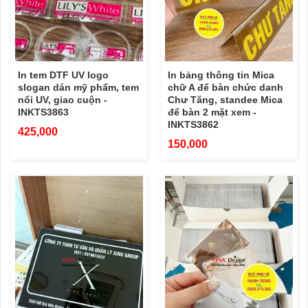
In tem DTF UV logo
In bảng thông tin Mica
slogan dán mỹ phẩm, tem
chữ A để bàn chức danh
nổi UV, giao cuộn -
Chư Tăng, standee Mica
INKTS3863
để bàn 2 mặt xem -
INKTS3862
425,000
150,000