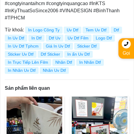
#congtyinantaihcm #congtyinquangcao #InKTS
#InKyThuatSoSince2006 #VINADESIGN #BinhThanh
#TPHCM
Từ khoá:
In Logo Công Ty
Uv Dtf
Tem Uv Dtf
Dtf
In Uv Dtf
In Dtf
Dtf Uv
Uv Dtf Film
Logo Dtf
In Uv Dtf Tphcm
Giá In Uv Dtf
Sticker Dtf
Gọi
Sticker Uv Dtf
Dtf Sticker
In ấn Uv Dtf
In Trực Tiếp Lên Film
Nhãn Dtf
In Nhãn Dtf
In Nhãn Uv Dtf
Nhãn Uv Dtf
Sản phẩm liên quan