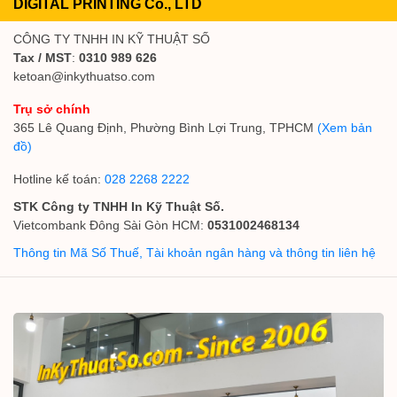
DIGITAL PRINTING Co., LTD
CÔNG TY TNHH IN KỸ THUẬT SỐ
Tax / MST
:
0310 989 626
ketoan@inkythuatso.com
Trụ sở chính
365 Lê Quang Định, Phường Bình Lợi Trung, TPHCM
(Xem bản
đồ)
Hotline kế toán:
028 2268 2222
STK Công ty TNHH In Kỹ Thuật Số.
Vietcombank Đông Sài Gòn HCM:
0531002468134
Thông tin Mã Số Thuế, Tài khoản ngân hàng và thông tin liên hệ