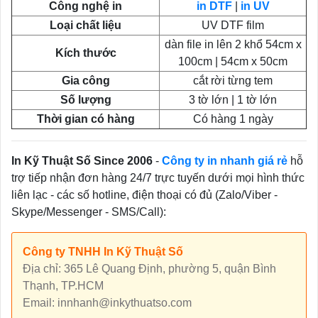
Công nghệ in
in DTF
|
in UV
Loại chất liệu
UV DTF film
dàn file in lên 2 khổ 54cm x
Kích thước
100cm | 54cm x 50cm
Gia công
cắt rời từng tem
Số lượng
3 tờ lớn | 1 tờ lớn
Thời gian có hàng
Có hàng 1 ngày
In Kỹ Thuật Số Since 2006
-
Công ty in nhanh giá rẻ
hỗ
trợ tiếp nhận đơn hàng 24/7 trực tuyến dưới mọi hình thức
liên lạc - các số hotline, điện thoại có đủ (Zalo/Viber -
Skype/Messenger - SMS/Call):
Công ty TNHH In Kỹ Thuật Số
Địa chỉ: 365 Lê Quang Định, phường 5, quận Bình
Thạnh, TP.HCM
Email: innhanh@inkythuatso.com