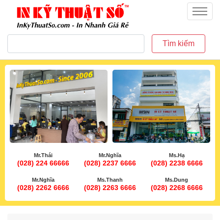
inkythuatso.com
Menu
Tìm kiếm
Mr.Thái
Mr.Nghĩa
Ms.Hạ
(028) 224 66666
(028) 2237 6666
(028) 2238 6666
Mr.Nghĩa
Ms.Thanh
Ms.Dung
(028) 2262 6666
(028) 2263 6666
(028) 2268 6666