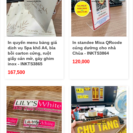
In quyển menu bảng giá
In standee Mica QRcode
dịch vụ Spa khổ A4, bìa
cúng dường cho nhà
bồi carton cứng, ruột
Chùa - INKTS3864
giấy cán mờ, gáy ghim
120,000
inox - INKTS3865
167,500