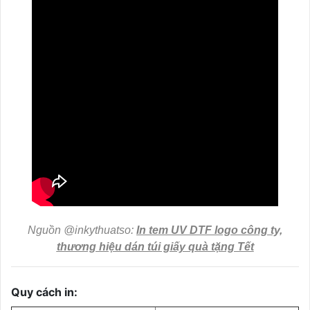
Nguồn @inkythuatso:
In tem UV DTF logo công ty,
thương hiệu dán túi giấy quà tặng Tết
Quy cách in: