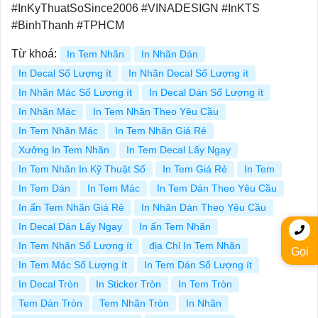
#InKyThuatSoSince2006 #VINADESIGN #InKTS
#BinhThanh #TPHCM
Từ khoá:
In Tem Nhãn
In Nhãn Dán
In Decal Số Lượng ít
In Nhãn Decal Số Lượng ít
In Nhãn Mác Số Lượng ít
In Decal Dán Số Lượng ít
In Nhãn Mác
In Tem Nhãn Theo Yêu Cầu
In Tem Nhãn Mác
In Tem Nhãn Giá Rẻ
Xưởng In Tem Nhãn
In Tem Decal Lấy Ngay
In Tem Nhãn In Kỹ Thuật Số
In Tem Giá Rẻ
In Tem
In Tem Dán
In Tem Mác
In Tem Dán Theo Yêu Cầu
In ấn Tem Nhãn Giá Rẻ
In Nhãn Dán Theo Yêu Cầu
In Decal Dán Lấy Ngay
In ấn Tem Nhãn
In Tem Nhãn Số Lượng ít
địa Chỉ In Tem Nhãn
Gọi
In Tem Mác Số Lượng ít
In Tem Dán Số Lượng ít
In Decal Tròn
In Sticker Tròn
In Tem Tròn
Tem Dán Tròn
Tem Nhãn Tròn
In Nhãn