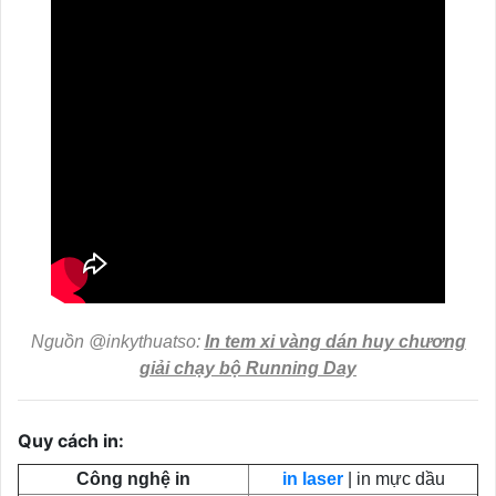
Nguồn @inkythuatso:
In tem xi vàng dán huy chương
giải chạy bộ Running Day
Quy cách in:
Công nghệ in
in laser
| in mực dầu