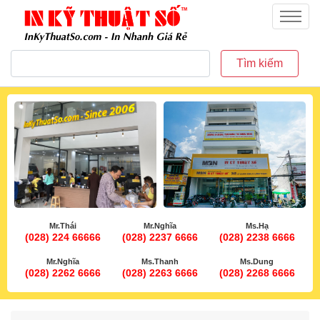
inkythuatso.com
Menu
Tìm kiếm
Mr.Thái
Mr.Nghĩa
Ms.Hạ
(028) 224 66666
(028) 2237 6666
(028) 2238 6666
Mr.Nghĩa
Ms.Thanh
Ms.Dung
(028) 2262 6666
(028) 2263 6666
(028) 2268 6666