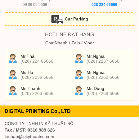
09 09 09 9669
028 224 66666
Car Parking
HOTLINE ĐẶT HÀNG
ChatNhanh / Zalo / Viber
Mr.Thái
Mr.Nghĩa
(028) 224 66666
(028) 2237 6666
Ms.Hạ
Mr.Nghĩa
(028) 2238 6666
(028) 2262 6666
Ms.Thanh
Ms.Dung
(028) 2263 6666
(028) 2268 6666
DIGITAL PRINTING Co., LTD
CÔNG TY TNHH IN KỸ THUẬT SỐ
Tax / MST
:
0310 989 626
ketoan@inkythuatso.com