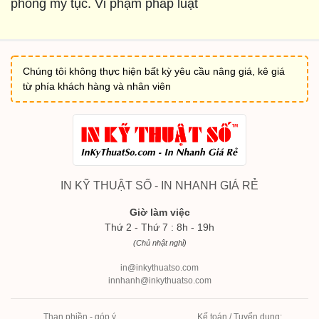
phong mỹ tục. Vi phạm pháp luật
Chúng tôi không thực hiện bất kỳ yêu cầu nâng giá, kê giá
từ phía khách hàng và nhân viên
IN KỸ THUẬT SỐ - IN NHANH GIÁ RẺ
Giờ làm việc
Thứ 2 - Thứ 7 : 8h - 19h
(Chủ nhật nghỉ)
in@inkythuatso.com
innhanh@inkythuatso.com
Than phiền - góp ý
Kế toán / Tuyển dụng: