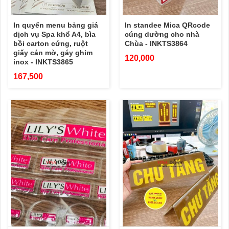
In quyển menu bảng giá
In standee Mica QRcode
dịch vụ Spa khổ A4, bìa
cúng dường cho nhà
bồi carton cứng, ruột
Chùa - INKTS3864
giấy cán mờ, gáy ghim
120,000
inox - INKTS3865
167,500