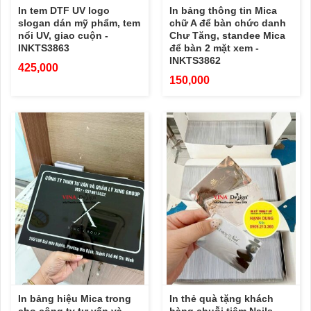
In tem DTF UV logo
In bảng thông tin Mica
slogan dán mỹ phẩm, tem
chữ A để bàn chức danh
nổi UV, giao cuộn -
Chư Tăng, standee Mica
INKTS3863
để bàn 2 mặt xem -
INKTS3862
425,000
150,000
In bảng hiệu Mica trong
In thẻ quà tặng khách
cho công ty tư vấn và
hàng chuỗi tiệm Nails,