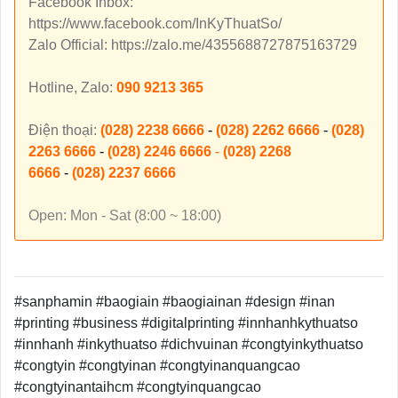
Facebook Inbox:
https://www.facebook.com/InKyThuatSo/
Zalo Official: https://zalo.me/4355688727875163729
Hotline, Zalo:
090 9213 365
Điện thoại:
(028) 2238 6666
-
(028) 2262 6666
-
(028)
2263 6666
-
(028) 2246 6666
-
(028) 2268
6666
-
(028) 2237 6666
Open: Mon - Sat (8:00 ~ 18:00)
#sanphamin #baogiain #baogiainan #design #inan
#printing #business #digitalprinting #innhanhkythuatso
#innhanh #inkythuatso #dichvuinan #congtyinkythuatso
#congtyin #congtyinan #congtyinanquangcao
#congtyinantaihcm #congtyinquangcao